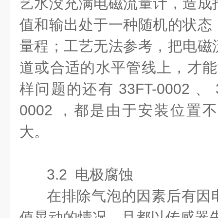
艺水没充满电磁流量计，造成
值和输出处于一种随机的状态
量程；工艺无法参考，把电磁
道或合适的水平管线上，才能
样问题的还有 33FT-0002 、 36
0002 ，都是由于安装位置
大。
3.2 电极腐蚀
在排除气泡的因素后有因
值晃动的情况，且都以传感器