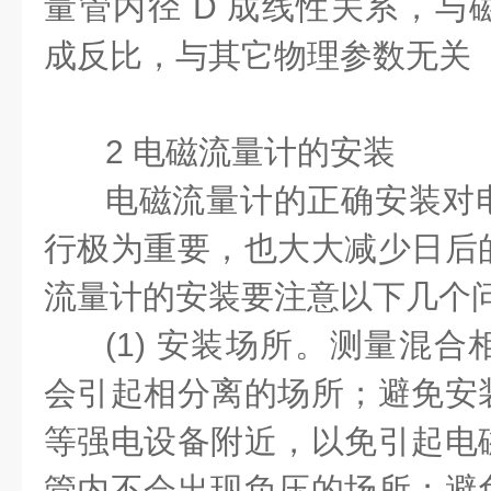
量管内径 D 成线性关系，与
成反比，与其它物理参数无关
2 电磁流量计的安装
电磁流量计的正确安装对
行极为重要，也大大减少日后
流量计的安装要注意以下几个
(1) 安装场所。测量混
会引起相分离的场所；避免安
等强电设备附近，以免引起电
管内不会出现负压的场所；避