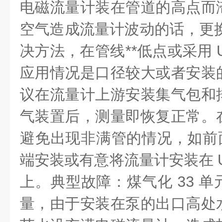
电磁流量计装在管道的高点而
空气造成流量计波动的话，更换
决方法，在管线**低点或采用 
应用情况是口径较大或者安装
议在流量计上游安装集气包和
气装置后，测量即恢复正常。
避免出现非满管的情况，如前面
端安装或有意将流量计安装在 
上。典型故障：煤气化 33 单元 
量，由于安装在泵的出口高处