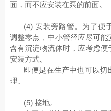
面，而不应安装在泵的前面。
(4) 安装旁路管。为了
调整零点，中小管径应尽可能
含有沉淀物流体时，应考虑便
安装方式。
即便是在生产中也可以切
理。
(5) 接地。