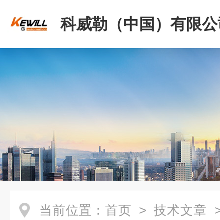
科威勒（中国）有限公
当前位置：
首页
>
技术文章
>