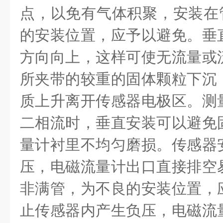
点，以免有气体积聚，安装在管
的安装位置，应予以避免。垂
方向向上，这样可使无流量或
所夹带的较重的固体颗粒下沉
质上升离开传感器电极区。测
二相流时，垂直安装可以避免
量计衬里不均匀磨损。传感器
压，电磁流量计出口直接排空
非满管，为不良的安装位置，
止传感器内产生负压，电磁流