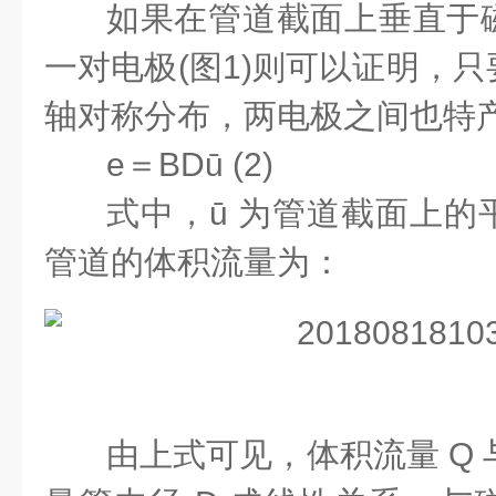
如果在管道截面上垂直于
一对电极(图1)则可以证明，
轴对称分布，两电极之间也特
e＝BDū (2)
式中，ū 为管道截面上的
管道的体积流量为：
由上式可见，体积流量 Q 