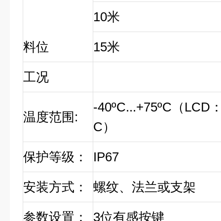
10
米
料位
15
米
工况
-40ºC...+75ºC
（
LCD
温度范围
:
C
）
保护等级：
IP67
安装方式：
螺纹、法兰或支架
参数设置：
3
位有感按键