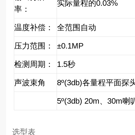
实际量程的
0.03%
率：
温度补偿：
全范围自动
压力范围：
±0.1MP
检测周期：
1.5
秒
声波束角
8º(3db)
各量程平面探
5º(3db) 20m
、
30m
喇
选型表