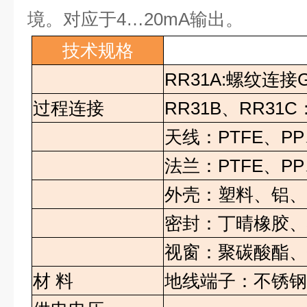
境。对应于
4…20mA
输出。
技术规格
RR31A:
螺纹连接
G
过程连接
RR31B
、
RR31C
天线：
PTFE
、
PP
法兰：
PTFE
、
PP
外壳：塑料、铝
密封：丁晴橡胶
视窗：聚碳酸酯
材
料
地线端子：不锈