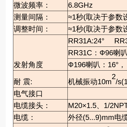
微波频率：
6.8GHz
测量间隔：
≈
1
秒
(
取决于参数
调整时间：
≈
1
秒
(
取决于参数
RR31A:24° RR
RR31C
：
Ф96
喇
发射角度
Ф196
喇叭：
16°
，
2
机械振动
10m
/s(
耐
震
:
电气接口
电缆接头：
M20×1.5
、
1/2NP
电缆：
外径
(5...9)mm
电