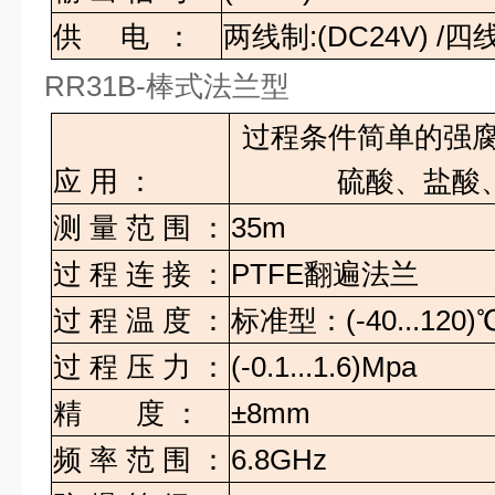
供
电
：
两线制
:(DC24V) /
四
RR31B-
棒式法兰型
过程条件简单的强
应
用
：
硫酸、盐酸
测
量
范
围
：
35m
过
程
连
接
：
PTFE
翻遍法兰
过
程
温
度
：
标准型：
(-40...120)
过
程
压
力
：
(-0.1...1.6)Mpa
精
度
：
±8mm
频
率
范
围
：
6.8GHz