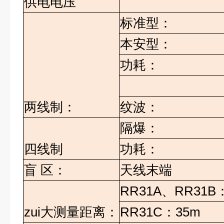
供电电压
标准型：
本安型：
功耗：
两线制：
纹波：
隔爆：
四线制
功耗：
盲
区：
天线末端
RR31A
、
RR31B
zui大测量距离：
RR31C
：
35m