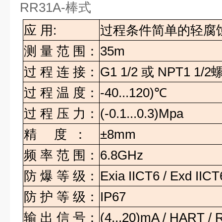
RR31A-
棒式
应
用
:
过程条件简单的轻腐
测
量
范
围：
35m
过
程
连
接：
G1 1/2
或
NPT1 1/2
过
程
温
度：
-40...120)
℃
过
程
压
力：
(-0.1...0.3)Mpa
精
度
：
±8mm
频
率
范
围：
6.8GHz
防
爆
等
级：
Exia IICT6 / Exd IICT
防
护
等
级：
IP67
输
出
信
号：
(4...20)mA / HART /