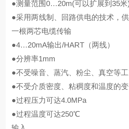
●
测量范围
0…20m(
可以扩展到
35
米
●
采用两线制、回路供电的技术，
一根两芯电缆传输
●4…20mA
输出
/HART
（两线）
●
分辨率
1mm
●
不受噪音、蒸汽、粉尘、真空等工
●
不受介质密度、粘稠度和温度的变
●
过程压力可达
4.0MPa
●
过程温度可达
250℃
输入