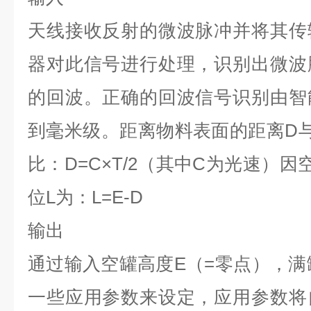
天线接收反射的微波脉冲并将其传
器对此信号进行处理，识别出微波
的回波。正确的回波信号识别由智
到毫米级。距离物料表面的距离
D
比：
D=C×T/2
（其中
C
为光速）因
位
L
为：
L=E-D
输出
通过输入空罐高度
E
（
=
零点），满
一些应用参数来设定，应用参数将