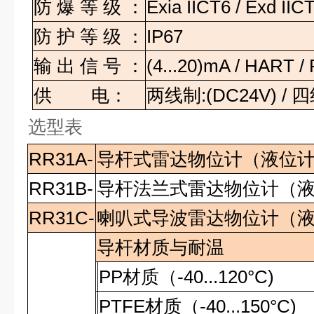
防
爆
等
级
：
Exia IICT6 / Exd IIC
防
护
等
级
：
IP67
输
出
信
号
：
(4...20)mA / HART 
供
电：
两线制
:(DC24V) /
四
选型表
RR31A-
导杆式雷达物位计（液位
RR31B-
导杆法兰式雷达物位计（
RR31C-
喇叭式导波雷达物位计（
导杆材质与耐温
PP
材质（
-40...120°C)
PTFE
材质（
-40...150°C)