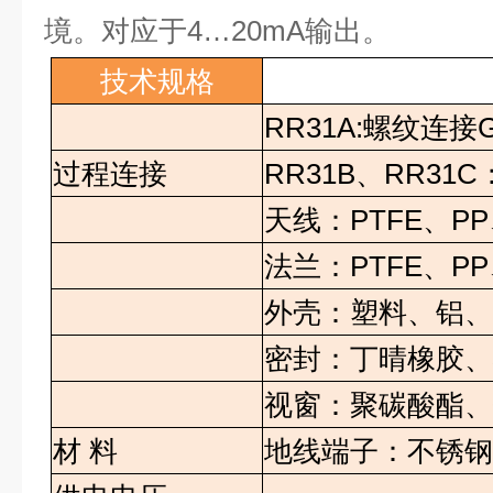
境。对应于
4…20mA
输出。
技术规格
RR31A:
螺纹连接
G
过程连接
RR31B
、
RR31C
天线：
PTFE
、
PP
法兰：
PTFE
、
PP
外壳：塑料、铝
密封：丁晴橡胶
视窗：聚碳酸酯
材
料
地线端子：不锈