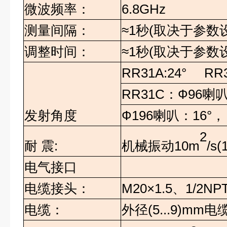
微波频率：
6.8GHz
测量间隔：
≈
1
秒
(
取决于参数
调整时间：
≈
1
秒
(
取决于参数
RR31A:24° RR
RR31C
：
Ф96
喇
发射角度
Ф196
喇叭：
16°
，
2
机械振动
10m
/s(
耐
震
:
电气接口
电缆接头：
M20×1.5
、
1/2NP
电缆：
外径
(5...9)mm
电