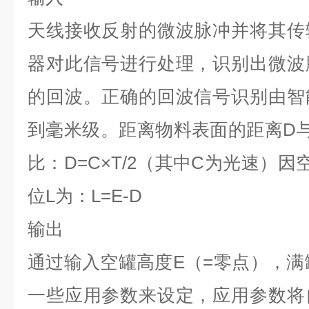
天线接收反射的微波脉冲并将其传
器对此信号进行处理，识别出微波
的回波。正确的回波信号识别由智
到毫米级。距离物料表面的距离
D
比：
D=C×T/2
（其中
C
为光速）因
位
L
为：
L=E-D
输出
通过输入空罐高度
E
（
=
零点），满
一些应用参数来设定，应用参数将