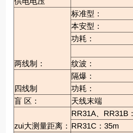
供电电压
标准型：
本安型：
功耗：
两线制：
纹波：
隔爆：
四线制
功耗：
盲
区：
天线末端
RR31A
、
RR31B
zui大测量距离：
RR31C
：
35m