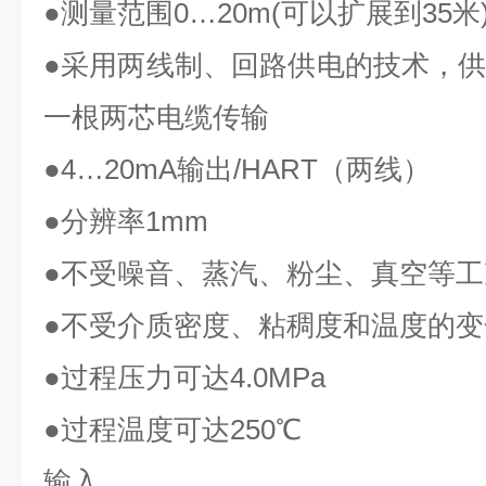
●
测量范围
0…20m(
可以扩展到
35
米
●
采用两线制、回路供电的技术，
一根两芯电缆传输
●4…20mA
输出
/HART
（两线）
●
分辨率
1mm
●
不受噪音、蒸汽、粉尘、真空等工
●
不受介质密度、粘稠度和温度的变
●
过程压力可达
4.0MPa
●
过程温度可达
250℃
输入