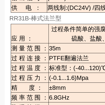
供
电
：
两线制
:(DC24V) /
四
RR31B-
棒式法兰型
过程条件简单的强
应
用
：
硫酸、盐酸
测
量
范
围
：
35m
过
程
连
接
：
PTFE
翻遍法兰
过
程
温
度
：
标准型：
(-40...120)
过
程
压
力
：
(-0.1...1.6)Mpa
精
度
：
±8mm
频
率
范
围
：
6.8GHz