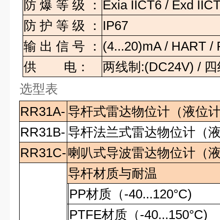
防
爆
等
级
：
Exia IICT6 / Exd IIC
防
护
等
级
：
IP67
输
出
信
号
：
(4...20)mA / HART 
供
电：
两线制
:(DC24V) /
四
选型表
RR31A-
导杆式雷达物位计（液位
RR31B-
导杆法兰式雷达物位计（
RR31C-
喇叭式导波雷达物位计（
导杆材质与耐温
PP
材质（
-40...120°C)
PTFE
材质（
-40...150°C)