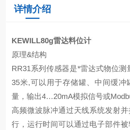
详情介绍
KEWILL80g雷达料位计
原理
&
结构
RR31
系列传感器是*雷达式物位测量
35
米
,
可以用于存储罐、中间缓冲
量，输出
4…20mA
模拟信号或
Modb
高频微波脉冲通过天线系统发射并
行，运行时间可以通过电子部件被