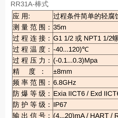
RR31A-
棒式
应
用
:
过程条件简单的轻腐
测
量
范
围：
35m
过
程
连
接：
G1 1/2
或
NPT1 1/2
过
程
温
度：
-40...120)
℃
过
程
压
力：
(-0.1...0.3)Mpa
精
度
：
±8mm
频
率
范
围：
6.8GHz
防
爆
等
级：
Exia IICT6 / Exd IICT
防
护
等
级：
IP67
输
出
信
号：
(4...20)mA / HART /