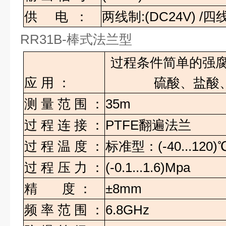
供
电
：
两线制
:(DC24V) /
四
RR31B-
棒式法兰型
过程条件简单的强
应
用
：
硫酸、盐酸
测
量
范
围
：
35m
过
程
连
接
：
PTFE
翻遍法兰
过
程
温
度
：
标准型：
(-40...120)
过
程
压
力
：
(-0.1...1.6)Mpa
精
度
：
±8mm
频
率
范
围
：
6.8GHz