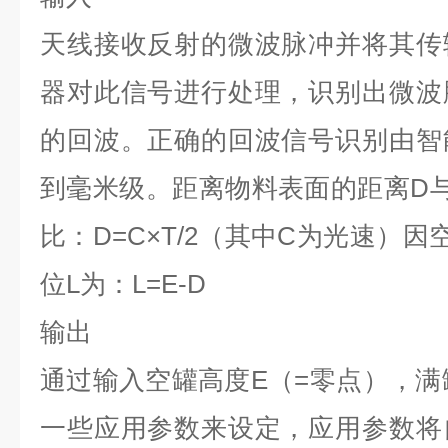
天线接收反射的微波脉冲并将其传
器对此信号进行处理，识别出微波
的回波。正确的回波信号识别由智
到毫米级。距离物料表面的距离
D
比：
D=C×T/2
（其中
C
为光速）因
位
L
为：
L=E-D
输出
通过输入空罐高度
E
（
=
零点），满
一些应用参数来设定，应用参数将