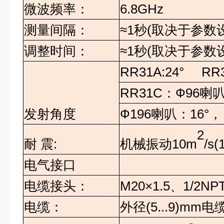
微波频率：
6.8GHz
测量间隔：
≈
1
秒
(
取决于参数
调整时间：
≈
1
秒
(
取决于参数
RR31A:24° RR
RR31C
：
Ф96
喇
发射角度
Ф196
喇叭：
16°
，
2
机械振动
10m
/s(
耐
震
:
电气接口
电缆接头：
M20×1.5
、
1/2NP
电缆：
外径
(5...9)mm
电