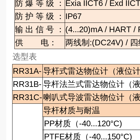
防
爆
等
级
：
Exia IICT6 / Exd IIC
防
护
等
级
：
IP67
输
出
信
号
：
(4...20)mA / HART 
供
电：
两线制
:(DC24V) /
四
选型表
RR31A-
导杆式雷达物位计（液位
RR31B-
导杆法兰式雷达物位计（
RR31C-
喇叭式导波雷达物位计（
导杆材质与耐温
PP
材质（
-40...120°C)
PTFE
材质（
-40...150°C)