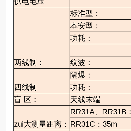
供电电压
标准型：
本安型：
功耗：
两线制：
纹波：
隔爆：
四线制
功耗：
盲
区：
天线末端
RR31A
、
RR31B
zui大测量距离：
RR31C
：
35m