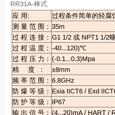
RR31A-
棒式
应
用
:
过程条件简单的轻腐
测
量
范
围：
35m
过
程
连
接：
G1 1/2
或
NPT1 1/2
过
程
温
度：
-40...120)
℃
过
程
压
力：
(-0.1...0.3)Mpa
精
度
：
±8mm
频
率
范
围：
6.8GHz
防
爆
等
级：
Exia IICT6 / Exd IICT
防
护
等
级：
IP67
输
出
信
号：
(4...20)mA / HART /