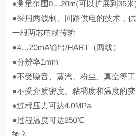
●
测量范围
0…20m(
可以扩展到
35
米
●
采用两线制、回路供电的技术，
一根两芯电缆传输
●4…20mA
输出
/HART
（两线）
●
分辨率
1mm
●
不受噪音、蒸汽、粉尘、真空等工
●
不受介质密度、粘稠度和温度的变
●
过程压力可达
4.0MPa
●
过程温度可达
250℃
输入