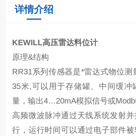
详情介绍
KEWILL高压雷达料位计
原理
&
结构
RR31
系列传感器是*雷达式物位测量
35
米
,
可以用于存储罐、中间缓冲
量，输出
4…20mA
模拟信号或
Modb
高频微波脉冲通过天线系统发射并
行，运行时间可以通过电子部件被