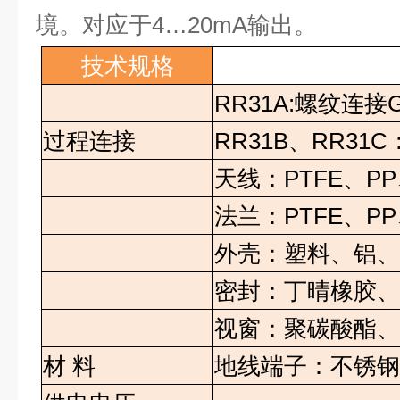
境。对应于
4…20mA
输出。
技术规格
RR31A:
螺纹连接
G
过程连接
RR31B
、
RR31C
天线：
PTFE
、
PP
法兰：
PTFE
、
PP
外壳：塑料、铝
密封：丁晴橡胶
视窗：聚碳酸酯
材
料
地线端子：不锈