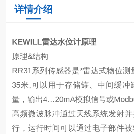
详情介绍
KEWILL雷达水位计原理
原理
&
结构
RR31
系列传感器是*雷达式物位测量
35
米
,
可以用于存储罐、中间缓冲
量，输出
4…20mA
模拟信号或
Modb
高频微波脉冲通过天线系统发射并
行，运行时间可以通过电子部件被