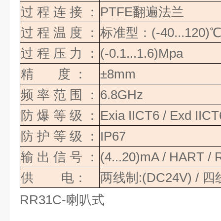
过
程
连
接
：
PTFE
翻遍法兰
过
程
温
度
：
标准型：
(-40...120)
过
程
压
力
：
(-0.1...1.6)Mpa
精
度
：
±8mm
频
率
范
围
：
6.8GHz
防
爆
等
级
：
Exia IICT6 / Exd IICT
防
护
等
级
：
IP67
输
出
信
号
：
(4...20)mA / HART /
供
电：
两线制
:(DC24V) /
四
RR31C-
喇叭式