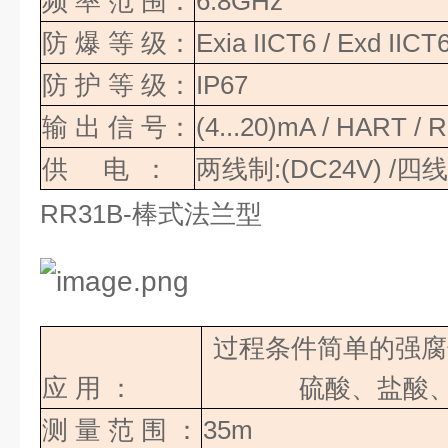
频
率
范
围：
6.8GHz
防
爆
等
级：
Exia IICT6 / Exd IICT
防
护
等
级：
IP67
输
出
信
号：
(4...20)mA / HART /
供
电
：
两线制
:(DC24V) /
四线
RR31B-
棒式法兰型
过程条件简单的强腐
应
用
：
硫酸、盐酸、
测
量
范
围
：
35m