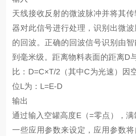
天线接收反射的微波脉冲并将其传
器对此信号进行处理，识别出微波
的回波。正确的回波信号识别由智
到毫米级。距离物料表面的距离
D
比：
D=C×T/2
（其中
C
为光速）因
位
L
为：
L=E-D
输出
通过输入空罐高度
E
（
=
零点），满
一些应用参数来设定，应用参数将