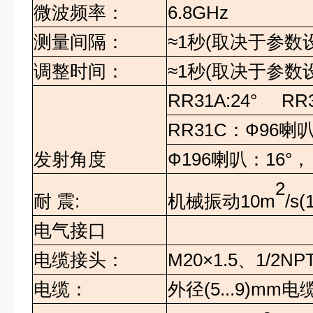
微波频率：
6.8GHz
测量间隔：
≈
1
秒
(
取决于参数
调整时间：
≈
1
秒
(
取决于参数
RR31A:24° RR
RR31C
：
Ф96
喇
发射角度
Ф196
喇叭：
16°
，
2
机械振动
10m
/s(
耐
震
:
电气接口
电缆接头：
M20×1.5
、
1/2NP
电缆：
外径
(5...9)mm
电