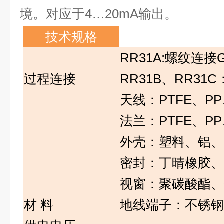
境。对应于
4…20mA
输出。
技术规格
RR31A:
螺纹连接
G
过程连接
RR31B
、
RR31C
天线：
PTFE
、
PP
法兰：
PTFE
、
PP
外壳：塑料、铝
密封：丁晴橡胶
视窗：聚碳酸酯
材
料
地线端子：不锈