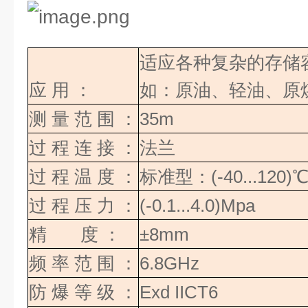
适应各种复杂的存储
应
用
：
如：原油、轻油、原
测
量
范
围
：
35m
过
程
连
接
：
法兰
过
程
温
度
：
标准型：
(-40...120)
过
程
压
力
：
(-0.1...4.0)Mpa
精
度
：
±8mm
频
率
范
围
：
6.8GHz
防
爆
等
级
：
Exd IICT6