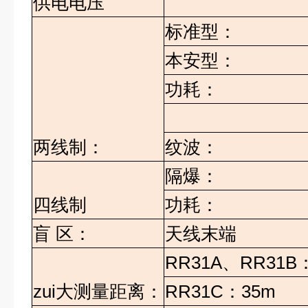
供电电压
标准型：
本安型：
功耗：
两线制：
纹波：
隔爆：
四线制
功耗：
盲
区：
天线末端
RR31A
、
RR31B
zui大测量距离：
RR31C
：
35m