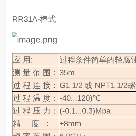
RR31A-
棒式
应
用
:
过程条件简单的轻腐
测
量
范
围：
35m
过
程
连
接：
G1 1/2
或
NPT1 1/2
螺
过
程
温
度：
-40...120)
℃
过
程
压
力：
(-0.1...0.3)Mpa
精
度
：
±8mm