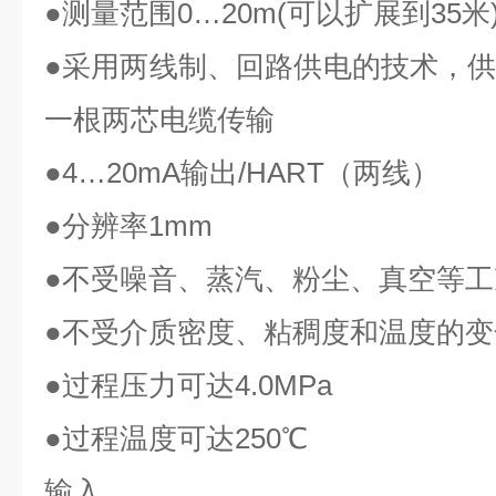
●
测量范围
0…20m(
可以扩展到
35
米
●
采用两线制、回路供电的技术，
一根两芯电缆传输
●4…20mA
输出
/HART
（两线）
●
分辨率
1mm
●
不受噪音、蒸汽、粉尘、真空等工
●
不受介质密度、粘稠度和温度的变
●
过程压力可达
4.0MPa
●
过程温度可达
250℃
输入