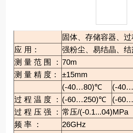
固体、存储容器、过
应
用：
强粉尘、易结晶、结
测
量
范
围
：
70m
测
量
精
度：
±15mm
(-40…80)
℃
(-40…
过
程
温
度
：
(-60…250)
℃
(-60…
过
程
压
强
：
常压
/(-0.1...04)MPa
频
率
：
26GHz