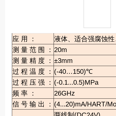
应
用
：
液体、适合强腐蚀性
测
量
范
围
：
20m
测
量
精
度
：
±3mm
过
程
温
度
：
(-40…150)
℃
过
程
压
强
：
(-0.1...0.5)MPa
频
率
：
26GHz
信
号
输
出
：
(4...20)mA/HART/M
两线制
(DC24V)