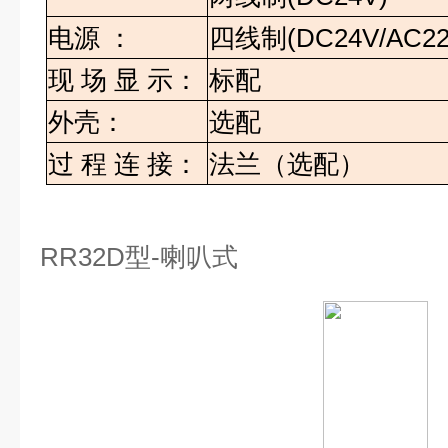
电源
：
四线制
(DC24V/AC22
现
场
显
示：
标配
外壳：
选配
过
程
连
接：
法兰（选配）
RR32D
型
-
喇叭式