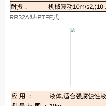
耐振：
机械震动
10m/s2,(10.
RR32A
型
-PTFE
式
应
用
：
液体
,
适合强腐蚀性