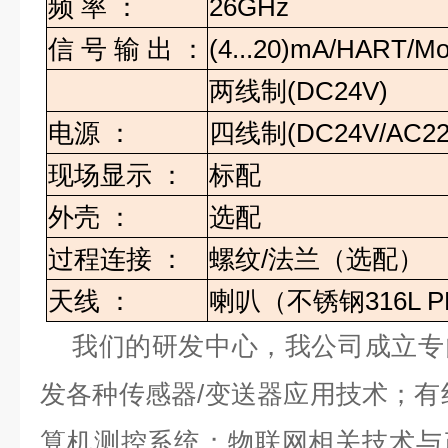
频
率
：
26GHz
信
号
输
出
：
(4...20)mA/HART/M
两线制
(DC24V)
电源
：
四线制
(DC24V/AC22
现场显示
：
标配
外壳
：
选配
过程连接
：
螺纹
/
法兰（选配）
天线
：
喇叭（不锈钢
316L 
我们的研发中心，我公司成立专
发各种传感器
/变送器应用技术；有
算机测控系统；物联网相关技术与