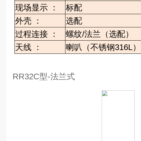
现场显示
：
标配
外壳
：
选配
过程连接
：
螺纹
/
法兰（选配）
天线
：
喇叭（不锈钢
316L
）
RR32C
型
-
法兰式