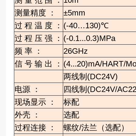
测
量
范
围
：
10m
测量精度
：
±5mm
过
程
温
度
：
(-40…130)
℃
过
程
压
强
：
(-0.1...0.3)MPa
频
率
：
26GHz
信
号
输
出
：
(4...20)mA/HART/M
两线制
(DC24V)
电源
：
四线制
(DC24V/AC22
现场显示
：
标配
外壳
：
选配
过程连接
：
螺纹
/
法兰（选配）