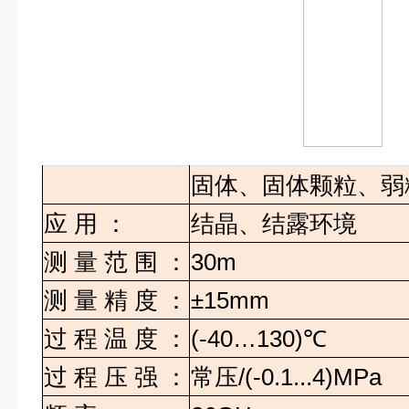
固体、固体颗粒、弱
应
用
：
结晶、结露环境
测
量
范
围
：
30m
测
量
精
度
：
±15mm
过
程
温
度
：
(-40…130)
℃
过
程
压
强
：
常压
/(-0.1...4)MPa