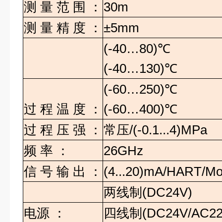
测
量
范
围
：
30m
测
量
精
度
：
±5mm
(-40…80)
℃
(-40…130)
℃
(-60…250)
℃
过
程
温
度
：
(-60…400)
℃
过
程
压
强
：
常压
/(-0.1...4)MPa
频
率
：
26GHz
信
号
输
出
：
(4...20)mA/HART/M
两线制
(DC24V)
电源
：
四线制
(DC24V/AC22