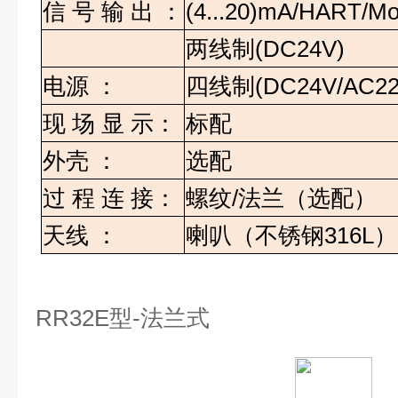
信
号
输
出
：
(4...20)mA/HART/M
两线制
(DC24V)
电源
：
四线制
(DC24V/AC22
现
场
显
示：
标配
外壳
：
选配
过
程
连
接：
螺纹
/
法兰（选配）
天线
：
喇叭（不锈钢
316L
）
RR32E
型
-
法兰式