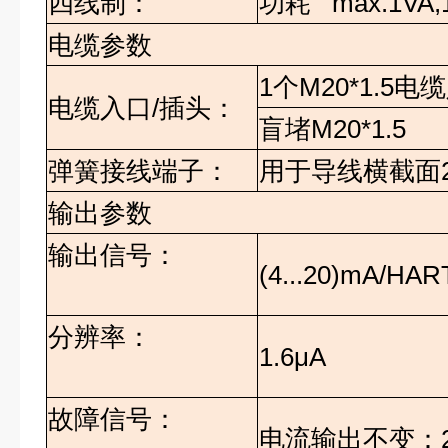
四线制：
功耗
max.1VA,
电缆参数
1
个
M20*1.5
电缆
电缆入口
/
插头：
盲堵
M20*1.5
弹簧接线端子：
用于导线横截面
输出参数
输出信号：
(4...20)mA/HAR
分辨率：
1.6μA
故障信号：
电流输出不变：