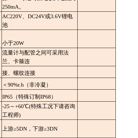
250mA。
AC220V、DC24V或3.6V锂电
池
小于20W
流量计与配管之间可采用法
兰、卡箍连
接、螺纹连接
＜90%r.h（非冷凝）
IP65（特殊订制IP68）
-25～+60℃(特殊工况下请咨询
工程师)
上游≥5DN，下游≥3DN