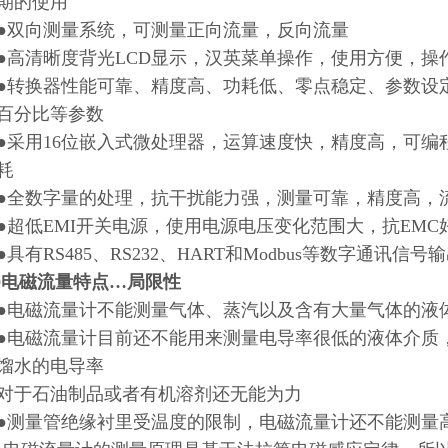
期的使用
向测量系统，可测量正向流量，反向流量
清晰度背光LCD显示，汉英菜单操作，使用方便，操
换器性能可靠、精度高、功耗低、零点稳定、参数设定
百分比等参数
用16位嵌入式微处理器，运算速度快，精度高，可编
耗
数字量的处理，抗干扰能力强，测量可靠，精度高，流量
低EMI开关电源，使用电源电压变化范围大，抗EMC
有RS485、RS232、HART和Modbus等数字通讯信号
20电磁流量特点…局限性
磁流量计不能测量气体、蒸汽以及含有大量气体的液
磁流量计目前还不能用来测量电导率很低的液体介质，被
馏水的电导率
于石油制品或者有机溶剂还无能为力
量管绝缘衬里受温度的限制，电磁流量计还不能测量高温