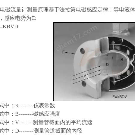
电磁流量计测量原理基于法拉第电磁感应定律：导电液
，感应电势为E:
=KBVD
中：K--------仪表常数
：B--------磁感应强度
：V--------测量管截面内的平均流速
：D--------测量管道截面的内径