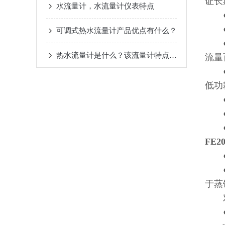
证长
水流量计，水流量计仪表特点
●双
●高
可调式热水流量计产品优点有什么？
●转
热水流量计是什么？该流量计特点是？
流量
●采
低功
●全
●超
●具
FE
●电
●电
于蒸
对
●测