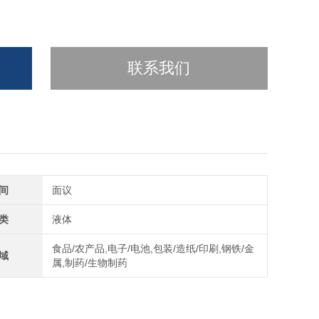
联系我们
间
面议
类
液体
食品/农产品,电子/电池,包装/造纸/印刷,钢铁/金
域
属,制药/生物制药