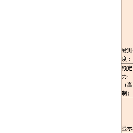
被测
度：
额定
力:
（高
制）
显示