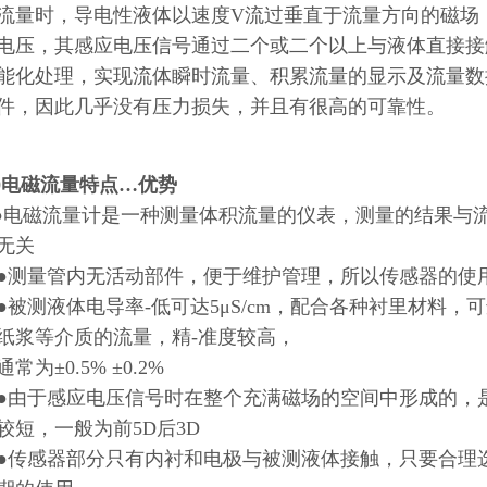
流量时，导电性液体以速度V流过垂直于流量方向的磁场
电压，其感应电压信号通过二个或二个以上与液体直接接
能化处理，实现流体瞬时流量、积累流量的显示及流量数
件，因此几乎没有压力损失，并且有很高的可靠性。
20电磁流量特点…优势
●电磁流量计是一种测量体积流量的仪表，测量的结果与
无关
量管内无活动部件，便于维护管理，所以传感器的使用
测液体电导率-低可达5μS/cm，配合各种衬里材料，
纸浆等介质的流量，精-准度较高，
为±0.5% ±0.2%
于感应电压信号时在整个充满磁场的空间中形成的，是
较短，一般为前5D后3D
感器部分只有内衬和电极与被测液体接触，只要合理选