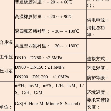
普通橡胶衬里：－20～＋60℃
出：
高温橡胶衬里：－20～＋90℃
供电电源：
消耗总功
聚四氟乙稀衬里：－30～＋100℃
率：
介质温
高温型四氟衬里：－20～＋180℃
工作压
DN10－DN80：≤2.5MPa
连接方式：
DN80－DN150：≤1.6MPa
环境湿度：
压可定
DN200－DN1200：≤1.0MPa
防护等级：
m³/H、m³/M、m³/S、L/H、L/M、L/
S、G/H、G/M
环境温度：
要求直管段
G/S(H=Hour M=Minute S=Second）
单位：
长度
：