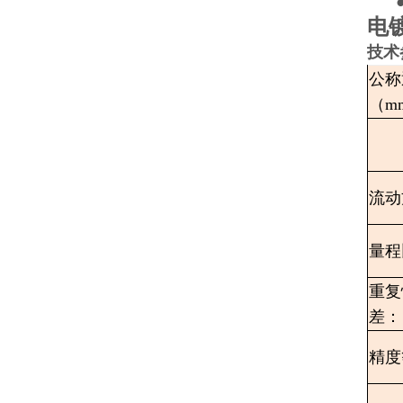
电
技术
公称
（m
流动
量程
重复
差：
精度