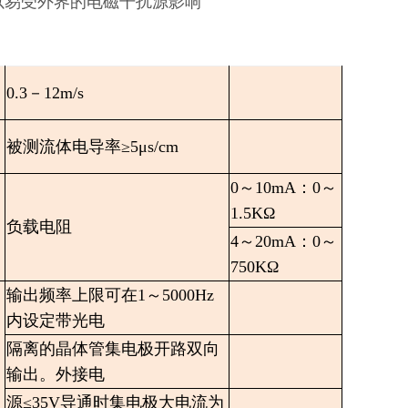
以易受外界的电磁干扰源影响
0.3－12m/s
被测流体电导率≥5μs/cm
0～10mA：0～
1.5KΩ
负载电阻
4～20mA：0～
750KΩ
输出频率上限可在1～5000Hz
内设定带光电
隔离的晶体管集电极开路双向
输出。外接电
源≤35V导通时集电极大电流为