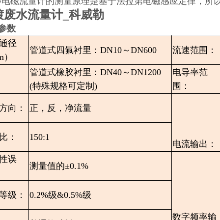
●电磁流量计的测量原理是基于法拉第电磁感应定律，所
镀废水流量计_科威勒
参数
通径
管道式四氟衬里：DN10～DN600
流速范围：
m）
管道式橡胶衬里：DN40～DN1200
电导率范
(特殊规格可定制)
围：
方向：
正，反，净流量
比：
150:1
电流输出：
性误
测量值的±0.1%
等级：
0.2%级&0.5%级
数字频率输