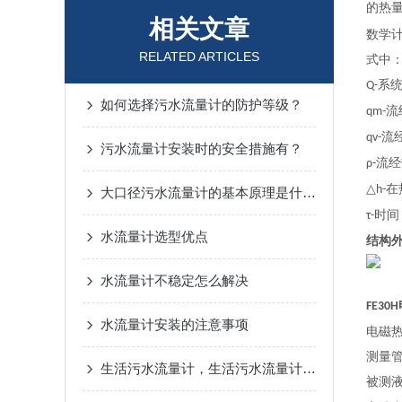
的热
相关文章
数学
RELATED ARTICLES
式中
系
Q-
如何选择污水流量计的防护等级？
流
qm-
流
qv-
污水流量计安装时的安全措施有？
流经
ρ-
在
△h-
大口径污水流量计的基本原理是什么？
时间
τ-
水流量计选型优点
结构
水流量计不稳定怎么解决
FE30H
水流量计安装的注意事项
电磁
测量
生活污水流量计，生活污水流量计安装地点的选择
被测液