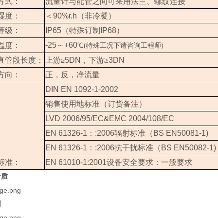
方式：
流量计与配管之间可采用法兰、螺纹连接
湿度：
＜
90%r.h
（
非冷凝
）
等级：
IP65
（特殊订制
IP68
）
-25
～
+60
温度：
℃(特殊工况下请咨询工程师)
直管段长度：
上游
5DN
，下游≥
3DN
≥
方向：
正，反，净流量
DIN EN 1092-1-2002
销售使用地标准（订货备注）
LVD 2006/95/EC&EMC 2004/108/EC
EN 61326-1
：
:2006
辐射标准（
BS EN50081-1)
EN 61326-1
：
:2006
抗干扰标准（
BS EN50082-1)
标准：
EN 61010-1:2001
设备安全要求：一般要求
介质
图