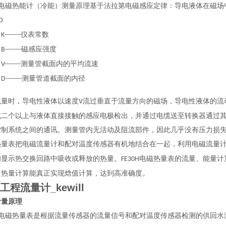
电磁热能计（冷能）测量原理基于法拉第电磁感应定律：导电液体在磁场
D
：
仪表常数
K--------
：
磁感应强度
B--------
：
测量管截面内的平均流速
V--------
：
测量管道截面的内径
D--------
流量时，导电性液体以速度
流过垂直于流量方向的磁场，导电性液体的流
V
或二个以上与液体直接接触的感应电极检出，并通过电缆送至转换器通过
控制系统之间的通讯。测量管内无活动及阻流部件，因此几乎没有压力损
热量表把电磁流量计和配对温度传感器有机地结合在一起，利用电磁流量
和显示热交换回路中吸收或释放的热量。
电磁热量表的流量、能量计
FE30H
，热量计算能真正实现焓值计算，达到高准确度。
工程流量计_kewill
计量原理
电磁热量表是根据流量传感器的流量信号和配对温度传感器检测的供回水