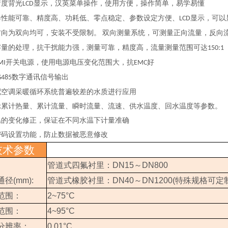
晰度背光
显示，汉英菜单操作，使用方便，操作简单，易学易懂
LCD
器性能可靠、精度高、功耗低、零点稳定、参数设定方便、
显示，可以
LCD
方向为双向均可，安装不受限制。
双向测量系统，可测量正向流量，反向
字量的处理，抗干扰能力强，测量可靠，精度高，流量测量范围可达
150:1
开关电源，使用电源电压变化范围大，抗
好
MI
EMC
数字通讯信号输出
S485
配空调采暖循环系统普遍较差的水质进行应用
示累计热量、累计流量、瞬时流量、流速、供水温度、回水温度等参数。
温的变化修正，保证在不同水温下计量准确
密码设置功能，防止数据被恶意修改
技术参数
管道式四氟衬里：
DN15
～
DN800
通径
(mm):
管道式橡胶衬里：
DN40
～
DN1200(
特殊规格可定
范围：
2~75°C
范围：
4~95°C
分辨率：
0.01°C