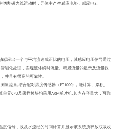
中切割磁力线运动时，导体中产生感应电势，感应电
E:
动感应出一个与平均流速成正比的电压，其感应电压信号通过
其智能化处理，实现流体瞬时流量、积累流量的显示及流量数
失，并且有很高的可靠性。
计测量流量
结合配对温度传感器（
，能计算、累积、
,
PT1000)
算单元
及采样模块均采用
单片机
其内存容量大，可靠
CPU
ARM
,
温度信号，以及水流经的时间计算并显示该系统所释放或吸收