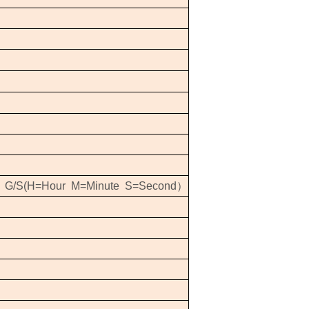
、
G/S(H=Hour M=Minute S=Second
）