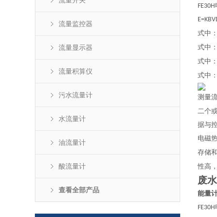
流量开关
FE30H
E=KBV
流量监控器
式中
流量显示器
式中
式中
流量积算仪
式中
污水流量计
测量
二个
水流量计
据与
电磁
油流量计
存储
酸流量计
性高
废水
查看全部产品
能量
FE30H