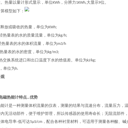
量。热量以量计形式显示，单位
，分辨力
大显示
位。
KWh
1KWh,
9
计算模型如下：
：
统释放或吸收的热量，单位为
KWh;
经热量表的水的质量流量，单位为
kg/h;
经热量表的水的体积流量，单位为
m3/h
热量表的水的密度，单位为
kg/m3;
热交换系统进口和出口温度下水的焓值差。单位为
kJ/kg;
，单位为
h.
外观
电磁热能计特点
优势
…
热能计是一种测量体积流量的仪表，测量的结果与流速分布，流量压力，
管内无活动部件，便于维护管理，所以传感器的使用寿命长；无阻流部件
体电导率-低可达
，配合各种衬里材料，可适用于测量各种酸、碱
5μS/cm