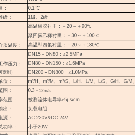
度：
0.1°C
等级：
1
级、
2
级
高温橡胶衬里：－
20
～＋
90
℃
聚四氟乙稀衬里：－
30
～＋
100
℃
高温型四氟衬里：－
20
～＋
180
介质温度：
℃
DN15
－
DN80
：≤
2.5MPa
DN80
－
DN150
：≤
1.6MPa
工作压力：
DN200
－
DN800
：≤
1.0MPa
可定制)
单位：
m³/H
、
m³/M
、
m³/S
、
L/H
、
L/M
、
L/S
、
G/H
、
G/M
范围：
0.3
12m/s
－
率范围：
被测流体电导率
5μs/cm
≥
输出：
负载电阻
电源：
AC 220V&DC 24V
总功率：
小于
20W