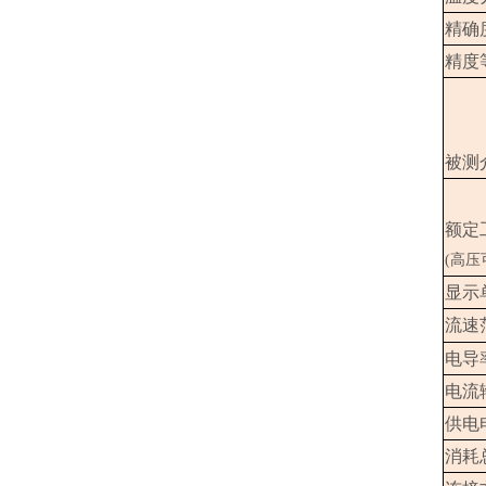
精确
精度
被测
额定
(高压
显示
流速
电导
电流
供电
消耗