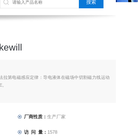
will
于法拉第电磁感应定律：导电液体在磁场中切割磁力线运动
E。
厂商性质：
生产厂家
访 问 量：
1578