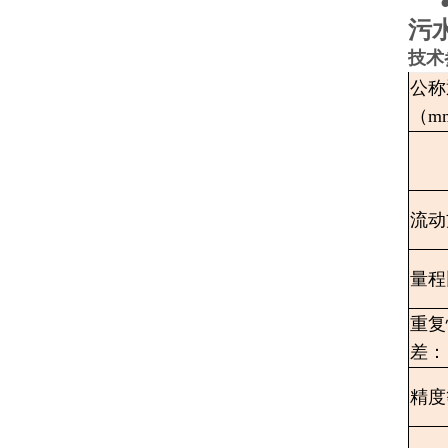
污水
技术
公称
（m
流动
量程
重复
差：
精度