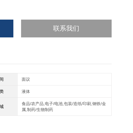
联系我们
间
面议
类
液体
食品/农产品,电子/电池,包装/造纸/印刷,钢铁/金
域
属,制药/生物制药