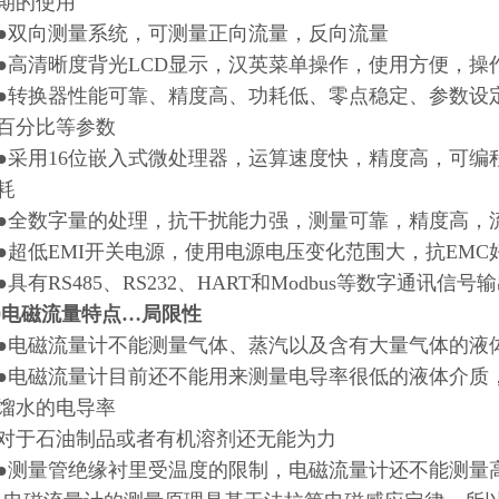
期的使用
向测量系统，可测量正向流量，反向流量
清晰度背光LCD显示，汉英菜单操作，使用方便，操
换器性能可靠、精度高、功耗低、零点稳定、参数设定
百分比等参数
用16位嵌入式微处理器，运算速度快，精度高，可编
耗
数字量的处理，抗干扰能力强，测量可靠，精度高，流量
低EMI开关电源，使用电源电压变化范围大，抗EMC
有RS485、RS232、HART和Modbus等数字通讯信号
20电磁流量特点…局限性
磁流量计不能测量气体、蒸汽以及含有大量气体的液
磁流量计目前还不能用来测量电导率很低的液体介质，被
馏水的电导率
于石油制品或者有机溶剂还无能为力
量管绝缘衬里受温度的限制，电磁流量计还不能测量高温