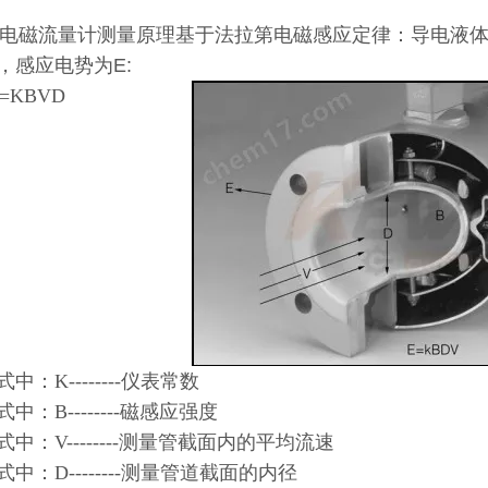
电磁流量计测量原理基于法拉第电磁感应定律：导电液
，感应电势为E:
=KBVD
中：K--------仪表常数
：B--------磁感应强度
：V--------测量管截面内的平均流速
：D--------测量管道截面的内径