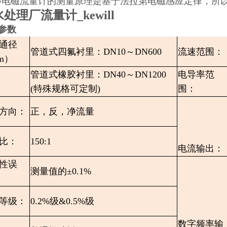
●电磁流量计的测量原理是基于法拉第电磁感应定律，所
处理厂流量计_kewill
参数
通径
管道式四氟衬里：DN10～DN600
流速范围：
m）
管道式橡胶衬里：DN40～DN1200
电导率范
(特殊规格可定制)
围：
方向：
正，反，净流量
比：
150:1
电流输出：
性误
测量值的±0.1%
等级：
0.2%级&0.5%级
数字频率输