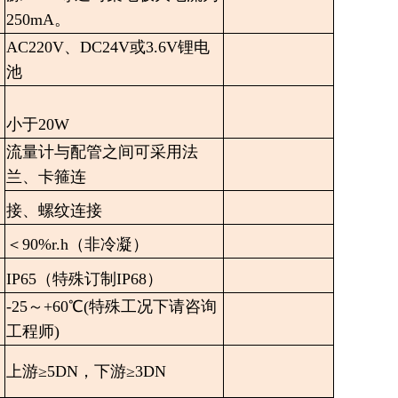
250mA。
AC220V、DC24V或3.6V锂电
池
小于20W
流量计与配管之间可采用法
兰、卡箍连
接、螺纹连接
＜90%r.h（非冷凝）
IP65（特殊订制IP68）
-25～+60℃(特殊工况下请咨询
工程师)
上游≥5DN，下游≥3DN