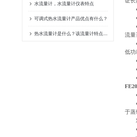
证长
水流量计，水流量计仪表特点
●双
●高
可调式热水流量计产品优点有什么？
●转
热水流量计是什么？该流量计特点是？
流量
●采
低功
●全
●超
●具
FE
●电
●电
于蒸
对
●测