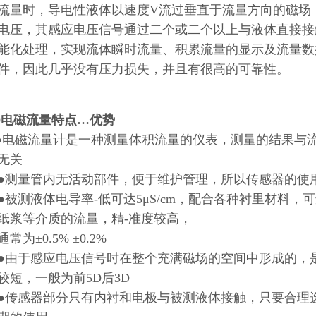
流量时，导电性液体以速度V流过垂直于流量方向的磁场
电压，其感应电压信号通过二个或二个以上与液体直接接
能化处理，实现流体瞬时流量、积累流量的显示及流量数
件，因此几乎没有压力损失，并且有很高的可靠性。
20电磁流量特点…优势
●电磁流量计是一种测量体积流量的仪表，测量的结果与
无关
量管内无活动部件，便于维护管理，所以传感器的使用
测液体电导率-低可达5μS/cm，配合各种衬里材料，
纸浆等介质的流量，精-准度较高，
为±0.5% ±0.2%
于感应电压信号时在整个充满磁场的空间中形成的，是
较短，一般为前5D后3D
感器部分只有内衬和电极与被测液体接触，只要合理选