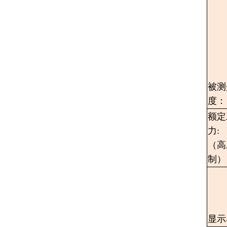
被测
度：
额定
力:
（高
制）
显示