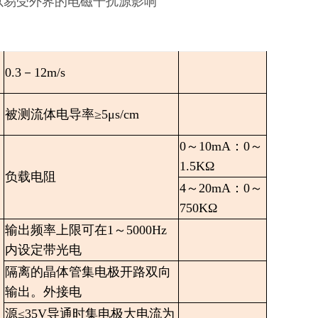
以易受外界的电磁干扰源影响
0.3－12m/s
被测流体电导率≥5μs/cm
0～10mA：0～
1.5KΩ
负载电阻
4～20mA：0～
750KΩ
输出频率上限可在1～5000Hz
内设定带光电
隔离的晶体管集电极开路双向
输出。外接电
源≤35V导通时集电极大电流为