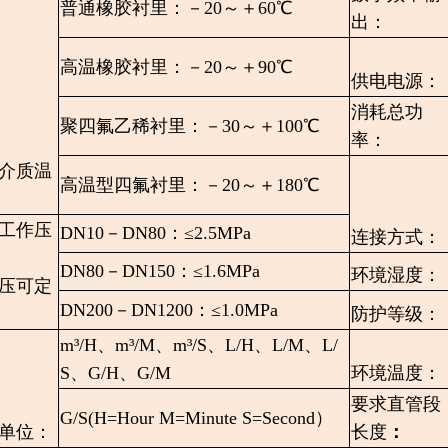
普通橡胶衬里：－20～＋60℃
出：
高温橡胶衬里：－20～＋90℃
供电电源：
消耗总功
聚四氟乙稀衬里：－30～＋100℃
率：
介质温
高温型四氟衬里：－20～＋180℃
工作压
DN10－DN80：≤2.5MPa
连接方式：
DN80－DN150：≤1.6MPa
环境湿度：
压可定
DN200－DN1200：≤1.0MPa
防护等级：
m³/H、m³/M、m³/S、L/H、L/M、L/
S、G/H、G/M
环境温度：
要求直管段
G/S(H=Hour M=Minute S=Second）
单位：
长度
：