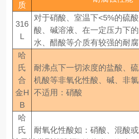
质
对于硝酸、室温下<5%的硫
316
酸、碱溶液、在一定压力下的
L
水、醋酸等介质有较强的耐腐
哈
氏
耐沸点下一切浓度的盐酸、硫
合
机酸等非氧化性酸、碱、非
金H
不适用：硝酸
B
哈
氏
耐氧化性酸如：硝酸、混酸或