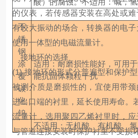
酸）的腐蚀。不适用：碱，氢
的仪表，若传感器安装在高处或难
不
有较大振动的场合，转换器的电子
锈
使用一体型的电磁流量计。
钢
接地环的选择
涂
适用：耐磨损性能好，可用于
(1)
接地环的形式分普遍型和保护型
覆
能抗固体颗粒干扰
被测介质是磨损性的，宜使用带颈
碳
化
进出口端的衬里，延长使用寿命。
钨
流量计，选用聚四乙烯衬里时，应
不适用：无机酸、有机酸、氯
与管道连接安装时保护衬里不受损