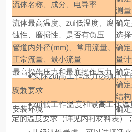
流体名称、成分、电导率
测量
流体最高温度、zui低
温度、腐
确定
蚀性、磨损性、是否有负压
选择
管道内外径(mm)、常用流量、
确定
正常流量、最小流量
量计
最高操作压力和最底操作压力
确定
●
实际zui高工作压力必须小
确定
压力；
安装要求
结构
●
zui低工作温度和最高工作
安装环境
确定
定的温度要求（详见内衬材料表）