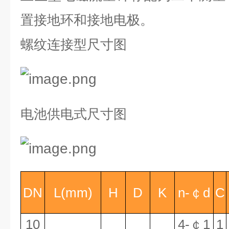
置接地环和接地电极。
螺纹连接型尺寸图
电池供电式尺寸图
DN
L(mm)
H
D
K
n-
￠
d
C
10
4-
￠
1
1