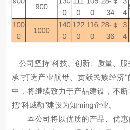
900
130
111
105
28-
￠
3
900
0
0
0
34
4
100
140
122
116
28-
￠
3
1000
0
0
0
0
36
4
公司坚持
“
科技、创新、质量、服
承
“
打造产业航母、贡献民族经济
"
中，将继续致力于产品建设，不断
把
“
科威勒
"
建设为知ming
企业。
本公司将以优质的产品、优惠的