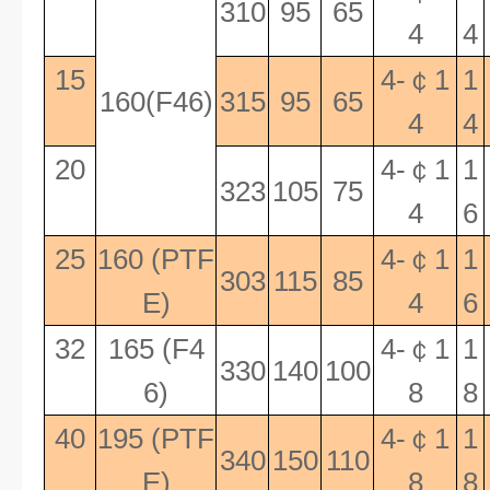
310
95
65
4
4
15
4-
￠
1
1
160(F46)
315
95
65
4
4
20
4-
￠
1
1
323
105
75
4
6
25
160 (PTF
4-
￠
1
1
303
115
85
E)
4
6
32
165 (F4
4-
￠
1
1
330
140
100
6)
8
8
40
195 (PTF
4-
￠
1
1
340
150
110
E)
8
8