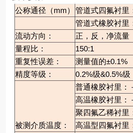
公称通径（mm）
管道式四氟衬里：D
管道式橡胶衬里：D
流动方向：
正，反，净流量
量程比：
150:1
重复性误差：
测量值的±0.1%
精度等级：
0.2%级&0.5%级
普通橡胶衬里：－
高温橡胶衬里：－
聚四氟乙稀衬里：
被测介质温度：
高温型四氟衬里：