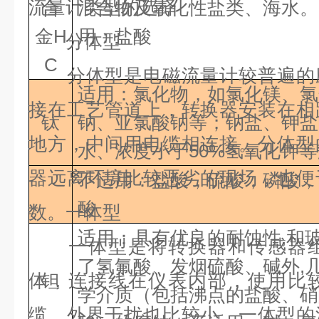
流量计类型的选择
合
混合物及氧化性盐类、
金
H
用：盐酸
分体型
C
分体型是电磁流量计较普遍的应
适用：氯化物，如氯化镁、氯
接在工艺管道上，转换器安装在相
钛
钠、亚氯酸钠等；钠盐、钾盐
地方，中间用电缆相连接。分体型
水、浓度小于
50%
氢氧化钾等
器远离环境比较恶劣的现场，也便
不适用：盐酸，硫酸，磷酸，
酸
数。一体型
适用：具有优良的耐蚀性,和
一体型是将转换器和传感器组
了氢氟酸、发烟硫酸、碱外,
体，连接线在仪表内部，使用比
钽
学介质（包括沸点的盐酸、硝酸
缆，外界干扰也比较小。一体型的