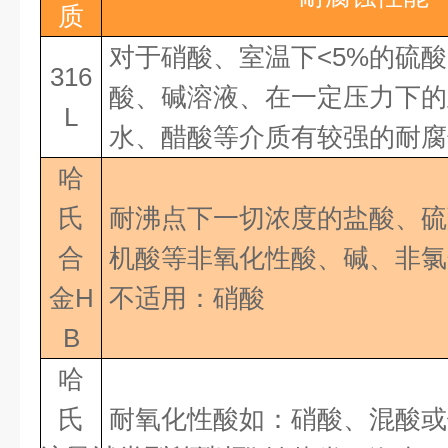
质
对于硝酸、室温下<5%的硫
316
酸、碱溶液、在一定压力下的
L
水、醋酸等介质有较强的耐腐
哈
氏
耐沸点下一切浓度的盐酸、硫
合
机酸等非氧化性酸、碱、非
金H
不适用：硝酸
B
哈
氏
耐氧化性酸如：硝酸、混酸或