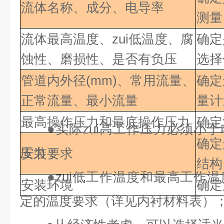
流体名称、成分、电导率
测量
流体最高温度、zui低
温度、腐
确定
蚀性、磨损性、是否有负压
选择
管道内外径(mm)、常用流量、
确定
正常流量、最小流量
量计
最高操作压力和最底操作压力
确定
●
实际zui高工作压力必须小
确定
压力；
安装要求
结构
●
zui低工作温度和最高工作
安装环境
确定
定的温度要求（详见内衬材料表）