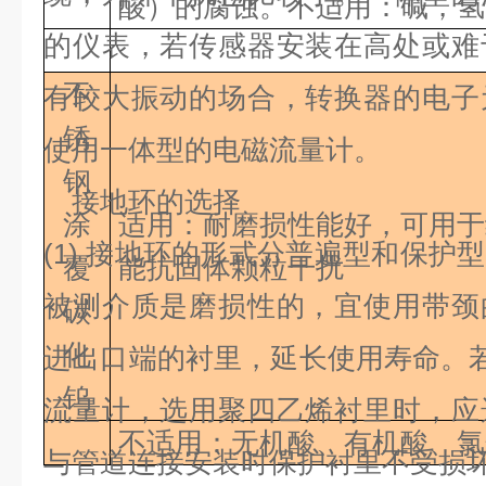
酸）的腐蚀。不适用：碱，氢
的仪表，若传感器安装在高处或难
不
有较大振动的场合，转换器的电子
锈
使用一体型的电磁流量计。
钢
接地环的选择
涂
适用：耐磨损性能好，可用于
(1)
接地环的形式分普遍型和保护型
覆
能抗固体颗粒干扰
被测介质是磨损性的，宜使用带颈
碳
化
进出口端的衬里，延长使用寿命。
钨
流量计，选用聚四乙烯衬里时，应
不适用：无机酸、有机酸、氯
与管道连接安装时保护衬里不受损