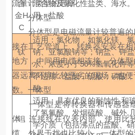
流量计类型的选择
合
混合物及氧化性盐类、
金
H
用：盐酸
分体型
C
分体型是电磁流量计较普遍的应
适用：氯化物，如氯化镁、氯
接在工艺管道上，转换器安装在相
钛
钠、亚氯酸钠等；钠盐、钾盐
地方，中间用电缆相连接。分体型
水、浓度小于
50%
氢氧化钾等
器远离环境比较恶劣的现场，也便
不适用：盐酸，硫酸，磷酸，
酸
数。一体型
适用：具有优良的耐蚀性,和
一体型是将转换器和传感器组
了氢氟酸、发烟硫酸、碱外,
体，连接线在仪表内部，使用比
钽
学介质（包括沸点的盐酸、硝酸
缆，外界干扰也比较小。一体型的