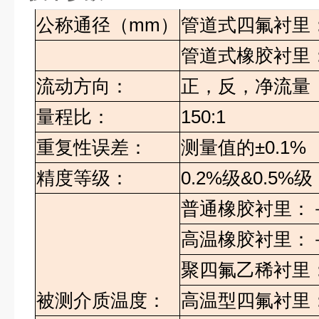
公称通径（mm）
管道式四氟衬里：D
管道式橡胶衬里：D
流动方向：
正，反，净流量
量程比：
150:1
重复性误差：
测量值的±0.1%
精度等级：
0.2%级&0.5%级
普通橡胶衬里：－
高温橡胶衬里：－
聚四氟乙稀衬里：
被测介质温度：
高温型四氟衬里：