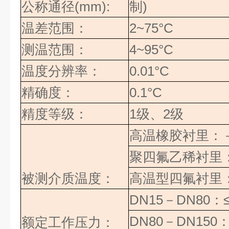
公称通径
(mm):
制
)
温差范围：
2~75°C
测温范围：
4~95°C
温度分辨率：
0.01°C
精确度：
0.1°C
精度等级：
1
级、
2
级
高温橡胶衬里：
聚四氟乙稀衬里
被测介质温度：
高温型四氟衬里
DN15
－
DN80
：
DN80
－
DN150
：
额定工作压力：