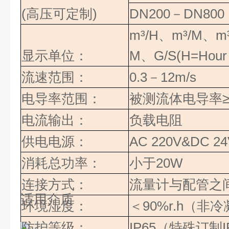
(高压可定制)
DN200
－
DN800
m³/H
、
m³/M
、
m
显示单位：
M
、
G/S(H=Hour
流速范围：
0.3
－
12m/s
电导率范围：
被测流体电导率
电流输出：
负载电阻
供电电源：
AC 220V&DC 24
消耗总功率：
小于
20W
连接方式：
流量计与配管之
适用介质
环境湿度：
＜
90%r.h
（
非冷
防护等级：
IP65
（特殊订制
I