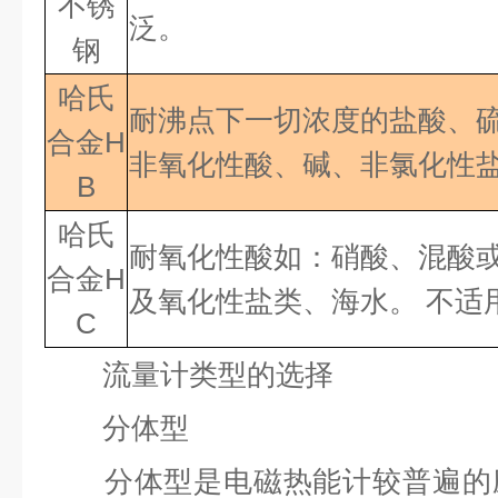
不锈
泛。
钢
哈氏
耐沸点下一切浓度的盐酸、
合金H
非氧化性酸、碱、非氯化性盐
B
哈氏
耐氧化性酸如：硝酸、混酸
合金
H
及氧化性盐类、海水。 不适
C
流量计类型的选择
分体型
分体型是电磁热能计较普遍的应