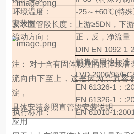
环境温度：
-25
～
+60
℃(特
安装图
要求直管段长度：
上游
≥
5DN
，下游
流动方向：
正，反，净流量
DIN EN 1092-1-
销售使用地标准
注：
对于含有固体颗粒的液体或者
LVD 2006/95/E
流向由下至上，这是因为杂质容
EN 61326-1
：
:2
淀，
EN 61326-1
：
:2
具体安装参照直管段安装说明
执行标准：
EN 61010-1:200
应用