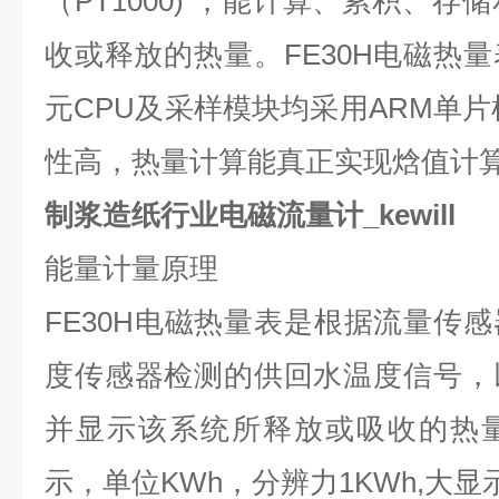
（
PT1000)
，能计算、累积、存储
收或释放的热量。
FE30H
电磁热量
元
CPU
及采样模块均采用
ARM
单片
性高，热量计算能真正实现焓值计
制浆造纸行业电磁流量计_kewill
能量计量原理
FE30H
电磁热量表是根据流量传感
度传感器检测的供回水温度信号，
并显示该系统所释放或吸收的热
示，单位
KWh
，分辨力
1KWh,
大显