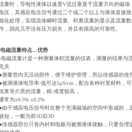
流量时，导电性液体以速度V流过垂直于流量方向的磁场
电压，其感应电压信号通过二个或二个以上与液体直接接
能化处理，实现流体瞬时流量、积累流量的显示及流量数
件，因此几乎没有压力损失，并且有很高的可靠性。
20电磁流量特点…优势
●电磁流量计是一种测量体积流量的仪表，测量的结果与
无关
量管内无活动部件，便于维护管理，所以传感器的使用
测液体电导率-低可达5μS/cm，配合各种衬里材料，
纸浆等介质的流量，精-准度较高，
为±0.5% ±0.2%
于感应电压信号时在整个充满磁场的空间中形成的，是
较短，一般为前5D后3D
感器部分只有内衬和电极与被测液体接触，只要合理选