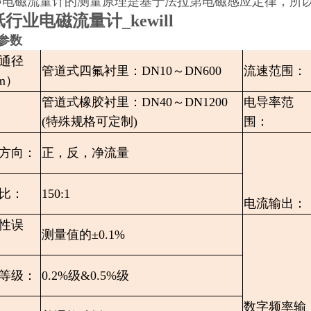
●电磁流量计的测量原理是基于法拉第电磁感应定律，所
行业电磁流量计_kewill
参数
通径
管道式四氟衬里：DN10～DN600
流速范围：
m）
管道式橡胶衬里：DN40～DN1200
电导率范
(特殊规格可定制)
围：
方向：
正，反，净流量
比：
150:1
电流输出：
性误
测量值的±0.1%
等级：
0.2%级&0.5%级
数字频率输