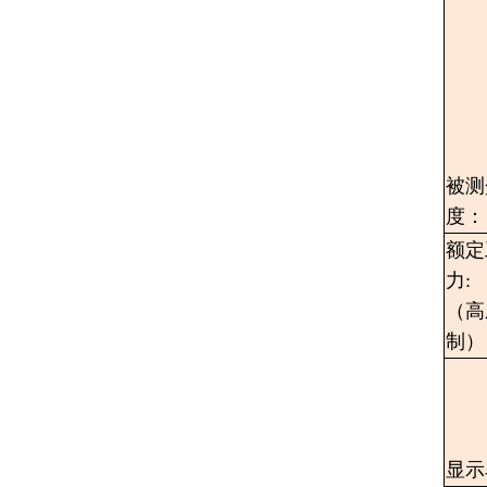
被测
度：
额定
力:
（高
制）
显示