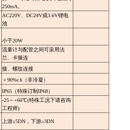
250mA。
AC220V、DC24V或3.6V锂电
池
小于20W
流量计与配管之间可采用法
兰、卡箍连
接、螺纹连接
＜90%r.h（非冷凝）
IP65（特殊订制IP68）
-25～+60℃(特殊工况下请咨询
工程师)
上游≥5DN，下游≥3DN