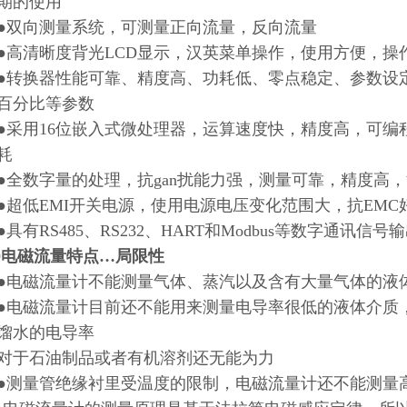
期的使用
向测量系统，可测量正向流量，反向流量
清晰度背光LCD显示，汉英菜单操作，使用方便，操
换器性能可靠、精度高、功耗低、零点稳定、参数设定
百分比等参数
用16位嵌入式微处理器，运算速度快，精度高，可编
耗
数字量的处理，抗gan扰能力强，测量可靠，精度高，流量
低EMI开关电源，使用电源电压变化范围大，抗EMC
有RS485、RS232、HART和Modbus等数字通讯信号
20电磁流量特点…局限性
磁流量计不能测量气体、蒸汽以及含有大量气体的液
磁流量计目前还不能用来测量电导率很低的液体介质，被
馏水的电导率
于石油制品或者有机溶剂还无能为力
量管绝缘衬里受温度的限制，电磁流量计还不能测量高温