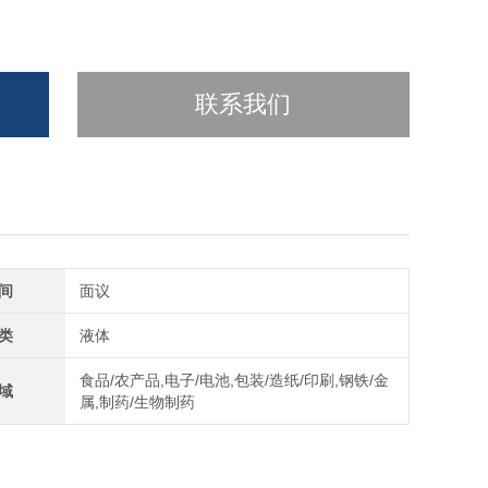
联系我们
间
面议
类
液体
食品/农产品,电子/电池,包装/造纸/印刷,钢铁/金
域
属,制药/生物制药