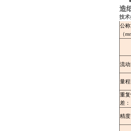
造纸
技术
公称
（m
流动
量程
重复
差：
精度