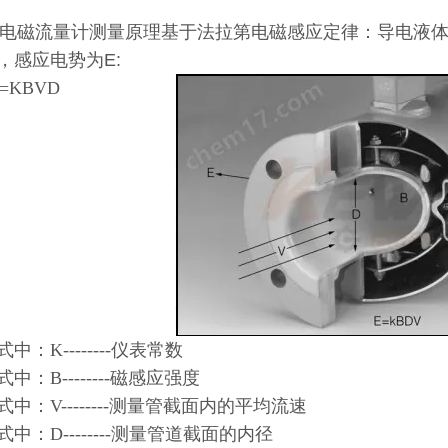
电磁流量计测量原理基于法拉第电磁感应定律：导电液
，感应电势为E:
=KBVD
中：K--------仪表常数
：B--------磁感应强度
：V--------测量管截面内的平均流速
：D--------测量管道截面的内径