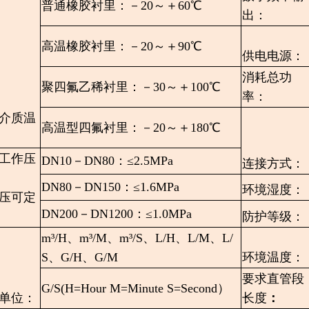
普通橡胶衬里：－20～＋60℃
出：
高温橡胶衬里：－20～＋90℃
供电电源：
消耗总功
聚四氟乙稀衬里：－30～＋100℃
率：
介质温
高温型四氟衬里：－20～＋180℃
工作压
DN10－DN80：≤2.5MPa
连接方式：
DN80－DN150：≤1.6MPa
环境湿度：
压可定
DN200－DN1200：≤1.0MPa
防护等级：
m³/H、m³/M、m³/S、L/H、L/M、L/
S、G/H、G/M
环境温度：
要求直管段
G/S(H=Hour M=Minute S=Second）
单位：
长度
：