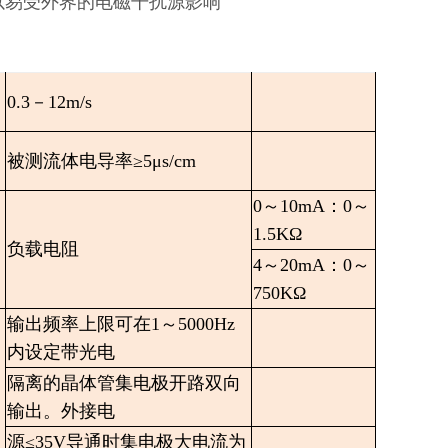
以易受外界的电磁干扰源影响
0.3－12m/s
被测流体电导率≥5μs/cm
0～10mA：0～
1.5KΩ
负载电阻
4～20mA：0～
750KΩ
输出频率上限可在1～5000Hz
内设定带光电
隔离的晶体管集电极开路双向
输出。外接电
源≤35V导通时集电极大电流为