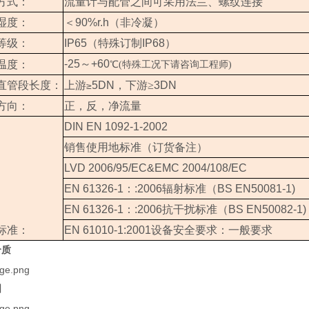
方式：
流量计与配管之间可采用法兰、螺纹连接
湿度：
＜
90%r.h
（
非冷凝
）
等级：
IP65
（特殊订制
IP68
）
-25
～
+60
温度：
℃(特殊工况下请咨询工程师)
直管段长度：
上游
5DN
，下游≥
3DN
≥
方向：
正，反，净流量
DIN EN 1092-1-2002
销售使用地标准（订货备注）
LVD 2006/95/EC&EMC 2004/108/EC
EN 61326-1
：
:2006
辐射标准（
BS EN50081-1)
EN 61326-1
：
:2006
抗干扰标准（
BS EN50082-1)
标准：
EN 61010-1:2001
设备安全要求：一般要求
介质
图