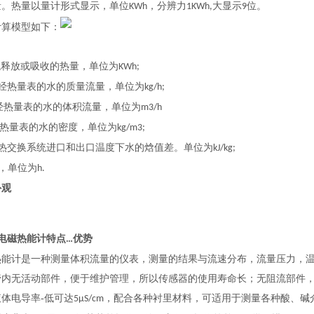
量。热量以量计形式显示，单位
，分辨力
大显示
位。
KWh
1KWh,
9
计算模型如下：
：
统释放或吸收的热量，单位为
KWh;
经热量表的水的质量流量，单位为
kg/h;
经热量表的水的体积流量，单位为
m3/h
热量表的水的密度，单位为
kg/m3;
热交换系统进口和出口温度下水的焓值差。单位为
kJ/kg;
，单位为
h.
外观
电磁热能计特点
优势
…
热能计是一种测量体积流量的仪表，测量的结果与流速分布，流量压力，
管内无活动部件，便于维护管理，所以传感器的使用寿命长；无阻流部件
体电导率-低可达
，配合各种衬里材料，可适用于测量各种酸、碱
5μS/cm