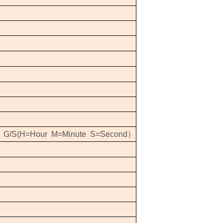
、
G/S(H=Hour M=Minute S=Second
）