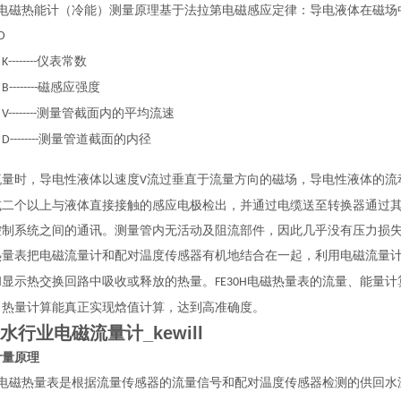
电磁热能计（冷能）测量原理基于法拉第电磁感应定律：导电液体在磁场
D
：
仪表常数
K--------
：
磁感应强度
B--------
：
测量管截面内的平均流速
V--------
：
测量管道截面的内径
D--------
流量时，导电性液体以速度
流过垂直于流量方向的磁场，导电性液体的流
V
或二个以上与液体直接接触的感应电极检出，并通过电缆送至转换器通过
控制系统之间的通讯。测量管内无活动及阻流部件，因此几乎没有压力损
热量表把电磁流量计和配对温度传感器有机地结合在一起，利用电磁流量
和显示热交换回路中吸收或释放的热量。
电磁热量表的流量、能量计
FE30H
，热量计算能真正实现焓值计算，达到高准确度。
水行业电磁流量计_kewill
计量原理
电磁热量表是根据流量传感器的流量信号和配对温度传感器检测的供回水