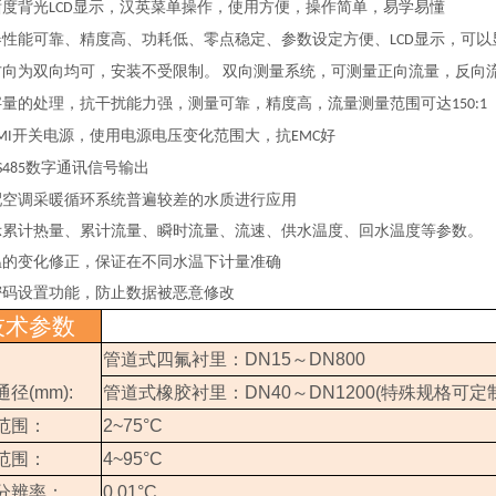
晰度背光
显示，汉英菜单操作，使用方便，操作简单，易学易懂
LCD
器性能可靠、精度高、功耗低、零点稳定、参数设定方便、
显示，可以
LCD
方向为双向均可，安装不受限制。
双向测量系统，可测量正向流量，反向
字量的处理，抗干扰能力强，测量可靠，精度高，流量测量范围可达
150:1
开关电源，使用电源电压变化范围大，抗
好
MI
EMC
数字通讯信号输出
S485
配空调采暖循环系统普遍较差的水质进行应用
示累计热量、累计流量、瞬时流量、流速、供水温度、回水温度等参数。
温的变化修正，保证在不同水温下计量准确
密码设置功能，防止数据被恶意修改
技术参数
管道式四氟衬里：
DN15
～
DN800
通径
(mm):
管道式橡胶衬里：
DN40
～
DN1200(
特殊规格可定
范围：
2~75°C
范围：
4~95°C
分辨率：
0.01°C