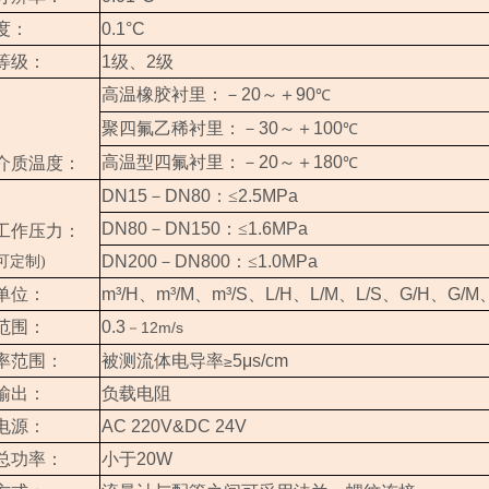
度：
0.1°C
等级：
1
级、
2
级
高温橡胶衬里：－
20
～＋
90
℃
聚四氟乙稀衬里：－
30
～＋
100
℃
高温型四氟衬里：－
20
～＋
180
介质温度：
℃
DN15
－
DN80
：≤
2.5MPa
DN80
－
DN150
：≤
1.6MPa
工作压力：
DN200
－
DN800
：≤
1.0MPa
可定制)
单位：
m³/H
、
m³/M
、
m³/S
、
L/H
、
L/M
、
L/S
、
G/H
、
G/M
范围：
0.3
12m/s
－
率范围：
被测流体电导率
5μs/cm
≥
输出：
负载电阻
电源：
AC 220V&DC 24V
总功率：
小于
20W