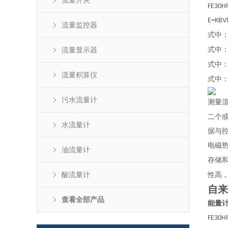
流量开关
FE30H
E=KBV
流量监控器
式中
流量显示器
式中
式中
流量积算仪
式中
污水流量计
测量
二个
水流量计
据与
电磁
油流量计
存储
酸流量计
性高
自来
查看全部产品
能量
FE30H