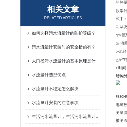
的热
相关文章
数学
RELATED ARTICLES
式中
系
Q-
如何选择污水流量计的防护等级？
流
qm-
流
qv-
污水流量计安装时的安全措施有？
流经
ρ-
在
△h-
大口径污水流量计的基本原理是什么？
时间
τ-
水流量计选型优点
结构
水流量计不稳定怎么解决
FE30H
水流量计安装的注意事项
电磁
测量
生活污水流量计，生活污水流量计安装地点的选择
被测液