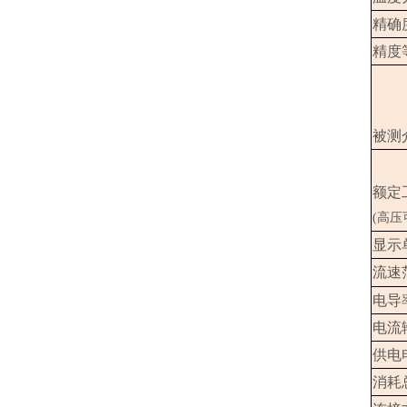
精确
精度
被测
额定
(高压
显示
流速
电导
电流
供电
消耗