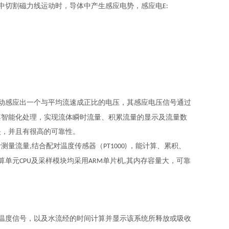
中切割磁力线运动时，导体中产生感应电势，感应电
E:
动感应出一个与平均流速成正比的电压，其感应电压信号通过
其智能化处理，实现流体瞬时流量、积累流量的显示及流量数
失，并且有很高的可靠性。
计测量流量
结合配对温度传感器（
，能计算、累积、
,
PT1000)
算单元
及采样模块均采用
单片机
其内存容量大，可靠
CPU
ARM
,
温度信号，以及水流经的时间计算并显示该系统所释放或吸收