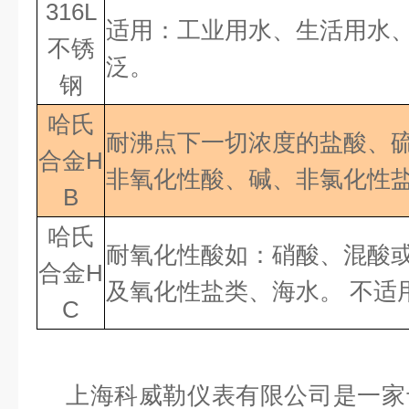
316L
适用：工业用水、生活用水
不锈
泛。
钢
哈氏
耐沸点下一切浓度的盐酸、
合金H
非氧化性酸、碱、非氯化性盐
B
哈氏
耐氧化性酸如：硝酸、混酸
合金
H
及氧化性盐类、海水。 不适
C
上海科威勒仪表有限公司是一家