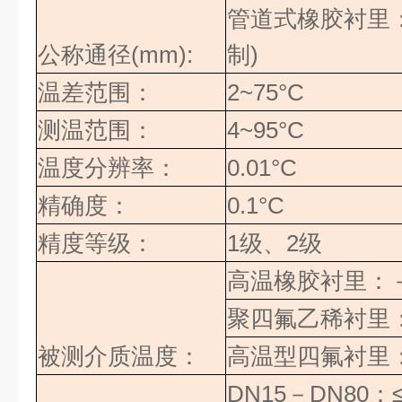
管道式橡胶衬里
公称通径
(mm):
制
)
温差范围：
2~75°C
测温范围：
4~95°C
温度分辨率：
0.01°C
精确度：
0.1°C
精度等级：
1
级、
2
级
高温橡胶衬里：
聚四氟乙稀衬里
被测介质温度：
高温型四氟衬里
DN15
－
DN80
：