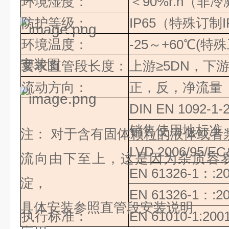
环境湿度：
＜
90%r.h
（
非冷
防护等级：
IP65
（特殊订制
I
环境温度：
-25
～
+60
℃(特
安装图
要求直管段长度：
上游
≥
5DN
，下游
流动方向：
正，反，净流量
DIN EN 1092-1-
销售使用地标准
注：
对于含有固体颗粒的液体或者
LVD 2006/95/E
流向由下至上，这是因为杂质容
EN 61326-1
：
:2
淀，
EN 61326-1
：
:2
具体安装参照直管段安装说明
执行标准：
EN 61010-1:200