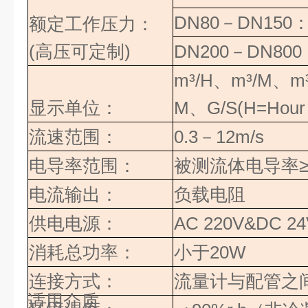
DN80
－
DN150
：
额定工作压力：
(高压可定制)
DN200
－
DN800
m³/H
、
m³/M
、
m
显示单位：
M
、
G/S(H=Hour
流速范围：
0.3
－
12m/s
电导率范围：
被测流体电导率
电流输出：
负载电阻
供电电源：
AC 220V&DC 24
消耗总功率：
小于
20W
连接方式：
流量计与配管之
适用介质