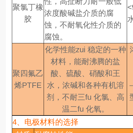
性，高扯断力耐一般低
聚氯丁橡
<
浓度酸碱盐介质的腐
胶
蚀，不耐氧化性介质的
腐蚀。
化学性能
zui 稳定
的一种
材料，能耐沸腾的盐
聚四氟乙
酸、硫酸、硝酸和王
烯
PTFE
水，浓碱和各种有机溶
剂，不耐
三fu 化氯
、高
温
二fu 化氧
。
4、
电极材料的选择