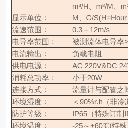
m³/H
、
m³/M
、
m
显示单位：
M
、
G/S(H=Hour
流速范围：
0.3
－
12m/s
电导率范围：
被测流体电导率
电流输出：
负载电阻
供电电源：
AC 220V&DC 24
消耗总功率：
小于
20W
连接方式：
流量计与配管之
环境湿度：
＜
90%r.h
（
非冷
防护等级：
IP65
（特殊订制
I
环境温度：
-25
～
+60
℃(特