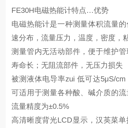
FE30H
电磁热能计特点
…
优势
电磁热能计是一种测量体积流量的
速分布，流量压力，温度，密度，
测量管内无活动部件，便于维护管
寿命长；无阻流部件，无压力损失
被测液体电导率
zui 低
可达
5μS/cm
可适用于测量各种酸、碱介质的流
流量精度为
±0.5%
高清晰度背光
LCD
显示，汉英菜单