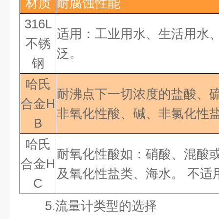
材质
耐腐蚀性能
316L
适用：工业用水、生活用水
不锈
泛。
钢
哈氏
耐沸点下一切浓度的盐酸、
合金
H
非氧化性酸、碱、非氯化性
B
哈氏
耐氧化性酸如：硝酸、混酸
合金
H
及氧化性盐类、海水。
不适
C
5.
流量计类型的选择