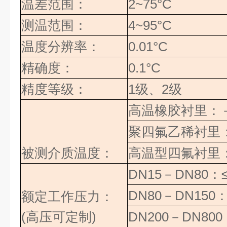
温差范围：
2~75°C
测温范围：
4~95°C
温度分辨率：
0.01°C
精确度：
0.1°C
精度等级：
1
级、
2
级
高温橡胶衬里：
聚四氟乙稀衬里
被测介质温度：
高温型四氟衬里
DN15
－
DN80
：
DN80
－
DN150
额定工作压力：
(高压可定制)
DN200
－
DN800