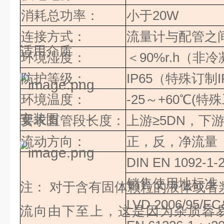
消耗总功率：
小于
20W
连接方式：
流量计与配管之
适用介质
环境湿度：
＜
90%r.h
（
非冷
防护等级：
IP65
（特殊订制
I
环境温度：
-25
～
+60
℃(特
安装图
要求直管段长度：
上游
≥
5DN
，下游
流动方向：
正，反，净流量
DIN EN 1092-1-
销售使用地标准
注：
对于含有固体颗粒的液体或者
LVD 2006/95/E
流向由下至上，这是因为杂质容