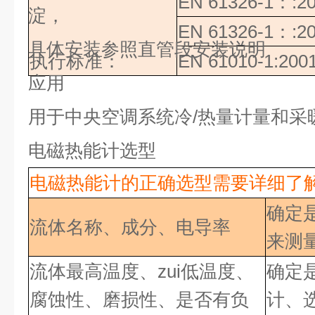
EN 61326-1
：
:2
淀，
EN 61326-1
：
:2
具体安装参照直管段安装说明
执行标准：
EN 61010-1:200
应用
用于中央空调系统冷
/
热量计量和采
电磁热能计选型
电磁热能计的正确选型需要详细了
确定
流体名称、成分、电导率
来测
流体最高温度、zui低
温度、
确定
腐蚀性、磨损性、是否有负
计、