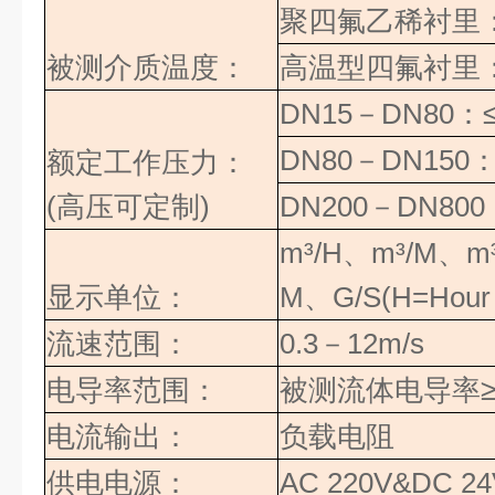
聚四氟乙稀衬里
被测介质温度：
高温型四氟衬里
DN15
－
DN80
：
DN80
－
DN150
：
额定工作压力：
(高压可定制)
DN200
－
DN800
m³/H
、
m³/M
、
m
显示单位：
M
、
G/S(H=Hour
流速范围：
0.3
－
12m/s
电导率范围：
被测流体电导率
电流输出：
负载电阻
供电电源：
AC 220V&DC 24