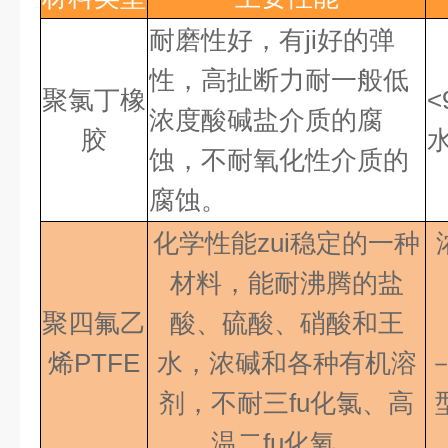
耐磨性好，有ji好
的弹
性，高扯断力耐一般低
聚氯丁橡
<
浓度酸碱盐介质的腐
胶
蚀，不耐氧化性介质的
腐蚀。
化学性能zui稳定的一种
材料，能耐沸腾的盐
聚四氟乙
酸、硫酸、硝酸和王
烯PTFE
水，浓碱和各种有机溶
剂，不耐三fu化氯、高
温二fu化氧
。