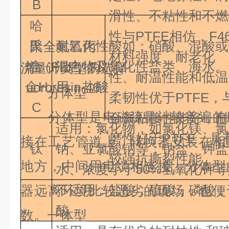
B
滑性、不粘性和不燃
哈
性与
PTFE
相仿，
F4
氏
耐氧化性酸如：硝酸、混酸或
聚全氟乙丙
材料强度、耐老化
合
混合物及氧化性盐类、
烯
（
FEP
）
Fl
流量计类型的选择
性、耐温性能和低温
金
H
用：盐酸
uororesin-46
分体型
柔韧性优于
PTFE
，
C
分体型是电磁流量计较普遍的应
金属粘接性能好，耐
适用：氯化物，如氯化镁、氯
磨性好于
PTFE
，具
接在工艺管道上，转换器安装在相
钛
钠、亚氯酸钠等；钠盐、钾盐
较强抗撕裂性能。
地方，中间用电缆相连接。分体型
水、浓度小于
50%
氢氧化钾等
不适用：盐酸，硫酸，磷酸，
器远离环境比较恶劣的现场，也便
酸
数。一体型