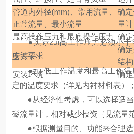
管道内外径(mm)、常用流量、
确定
正常流量、最小流量
量计
最高操作压力和最底操作压力
确定
●
实际zui高工作压力必须小
确定
安装要求
压力；
结构
●
zui低工作温度和最高工作
安装环境
确定
定的温度要求（详见内衬材料表）
●
从经济性考虑，可以选择适
磁流量计，相对减少投资（见流量
●
根据测量目的、功能来合理选