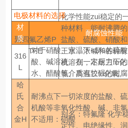
电极材料的选择
化学性能zui稳定的
材
种材料，能耐沸腾的
耐腐蚀性能
质
聚四氟乙烯P
盐酸、硫酸、硝酸和
对于硝酸、室温下<5%的硫
TFE
王水，浓碱和各种有
316
酸、碱溶液、在一定压力下的
机溶剂，不耐三fu化
L
水、醋酸等介质有较强的耐腐
氯、高温二fu化氧
。
哈
氏
耐沸点下一切浓度的盐酸、硫
合
机酸等非氧化性酸、碱、非
别名：特氟隆 化学
金H
不适用：硝酸
定性、电绝缘性、润