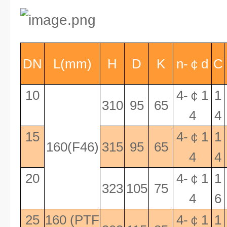
DN
L(mm)
H
D
K
n-
￠
d
C
10
4-
￠
1
1
310
95
65
4
4
15
4-
￠
1
1
160(F46)
315
95
65
4
4
20
4-
￠
1
1
323
105
75
4
6
25
160 (PTF
4-
￠
1
1