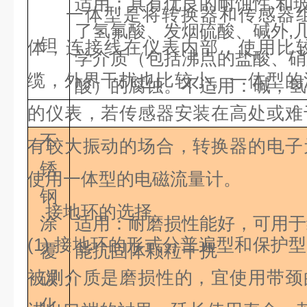
适用：具有优良的耐蚀性,和
一体型是将转换器和传感器组
了氢氟酸、发烟硫酸、碱外,
钽
体，连接线在仪表内部，使用比
学介质（包括沸点的盐酸、硝酸
缆，外界干扰也比较小。一体型的
酸）的腐蚀。不适用：碱，氢
的仪表，若传感器安装在高处或难
不
有较大振动的场合，转换器的电子
锈
使用一体型的电磁流量计。
钢
接地环的选择
涂
适用：耐磨损性能好，可用于
(1)
接地环的形式分普遍型和保护型
覆
能抗固体颗粒干扰
被测介质是磨损性的，宜使用带颈
碳
化