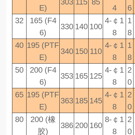
303
115
85
E)
4
6
32
165 (F4
4-
￠
1
1
330
140
100
6)
8
8
40
195 (PTF
4-
￠
1
1
340
150
110
E)
8
8
50
200 (F4
4-
￠
1
2
353
165
125
6)
8
0
65
195 (PTF
4-
￠
1
2
363
185
145
E)
8
0
80
200 (
橡
8-
￠
1
2
386
200
160
胶
)
8
0