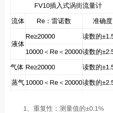
FV10
插入式涡街流量计
流体
Re
：雷诺数
准确度
Re
≥
20000
读数的
±1
液体
10000
＜
Re
＜
20000
读数的
±2
气体
Re
≥
20000
读数的
±1
蒸气
10000
＜
Re
＜
20000
读数的
±2
1、重复性：测量值的±0.1%