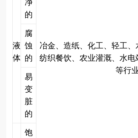
净
的
腐
液
蚀
冶金、造纸、化工、轻工、
体
的
纺织餐饮、农业灌溉、水电
等行
易
变
脏
的
饱