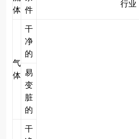
行业
体
件
干
净
的
气
易
体
变
脏
的
干