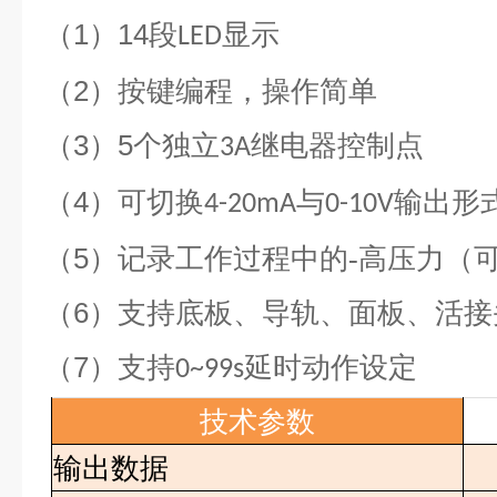
（1）14
段
显示
LED
（2）
按键编程，操作简单
（3）
5
个独立
继电器控制点
3A
（4）
可切换
与
输出形
4-20mA
0-10V
（5）
记录工作过程中的-高压力（
（6）
支持底板、导轨、面板、活接
（7）
支持
延时动作设定
0~99s
技术参数
输出数据