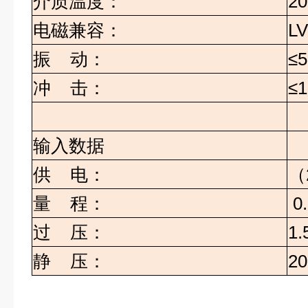
介质温度：
20
电磁兼容：
LV
振
动：
≤5
冲
击：
≤1
输入数据
供
电：
（
量
程：
0.
过
压：
1.
静
压：
2