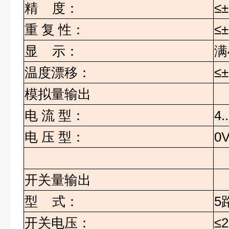
精
度：
≤
重
复
性：
≤
显
示：
满
温度漂移：
≤±
模拟量输出
电
流
型：
4.
电
压
型：
0V
开关量输出
型
式：
5
开关电压：
≤2