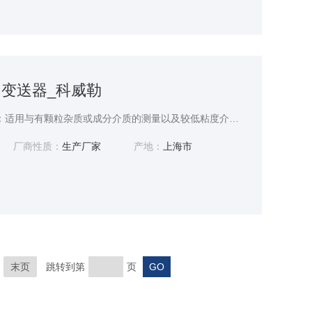
力变送器_科威勒
薄膜压力变送器_科威勒：适用与有颗粒杂质或成分介质的测量以及较低粘度介质的测量。量程广（0~100mbar；0～200bar)，可用于测量表压、绝压。
厂商性质：
生产厂家
产地：
上海市
末页
跳转到第
页