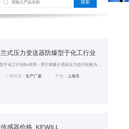
单法兰式压力变送器防爆型于化工行业
单法兰式压力变送器防爆型于化工行业$n原理：用于测量介质的压力也可转换为液位高度的变化。采用全密封的电容敏感元件，使压力或液位测量有较高测量精度的同时保证了优良的稳定性能和可靠性，产品可选配配置HART通讯协议，可与控制系统或手操器相互通讯，通过它们进行设定，监控，测试和组态。
厂商性质：
生产厂家
产地：
上海市
传感器价格_KEWILL