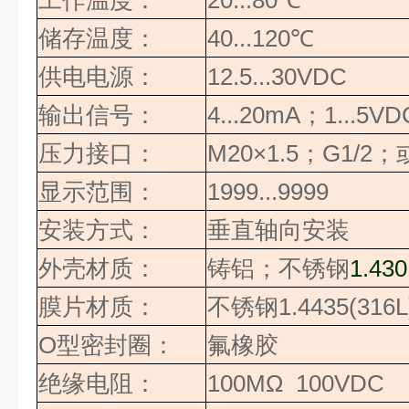
工作温度：
20...80
℃
储存温度：
40...120
℃
供电电源：
12.5...30VDC
输出信号：
4
...
20mA
；
1
...
5VD
压力接口：
M20×1.5
；
G1/2
；
显示范围：
1999...9999
安装方式：
垂直轴向安装
外壳材质：
铸铝；不锈钢
1.430
膜片材质：
不锈钢
1.4435(316L
O
型密封圈：
氟橡胶
绝缘电阻：
100MΩ 100VDC