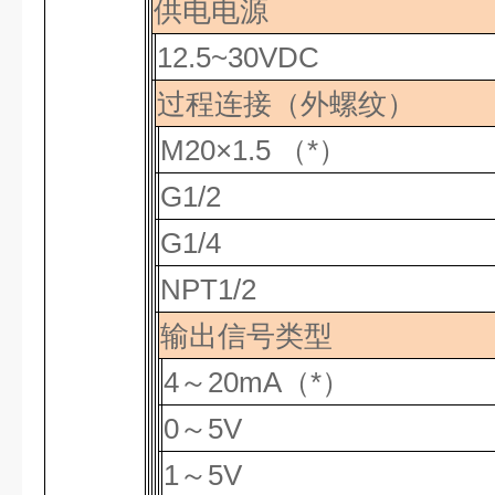
供电电源
12.5~30VDC
过程连接（外螺纹）
M20×1.5
（
*
）
G1/2
G1/4
NPT1/2
输出信号类型
4
～
20mA
（
*
）
0
～
5V
1
～
5V