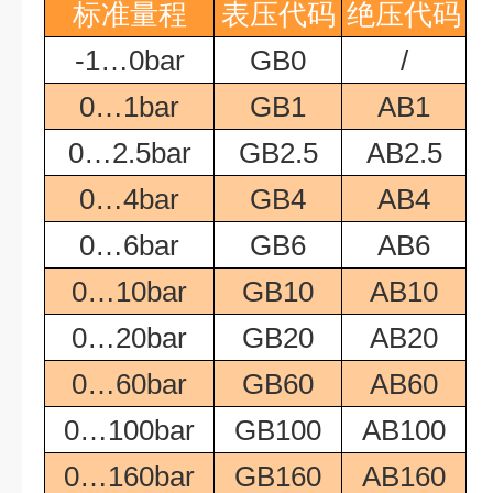
标准量程
表压代码
绝压代码
-1…0bar
GB0
/
0…1bar
GB1
AB1
0…2.5bar
GB2.5
AB2.5
0…4bar
GB4
AB4
0…6bar
GB6
AB6
0…10bar
GB10
AB10
0…20bar
GB20
AB20
0…60bar
GB60
AB60
0…100bar
GB100
AB100
0…160bar
GB160
AB160