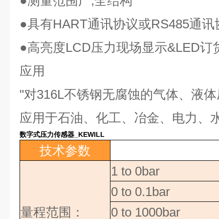
●
测量范围广
,
全结构
●
具有
HART
通讯协议或
RS485
通讯
●
高亮度
LCD
压力现场显示
&LED
订
应用
"
对
316L
不锈钢无腐蚀的气体、液体
应用于石油、化工、冶金、电力、
数字式压力传感器_KEWILL
技术参数
1 to 0bar
0 to 0.1bar
量程范围：
0 to 1000bar