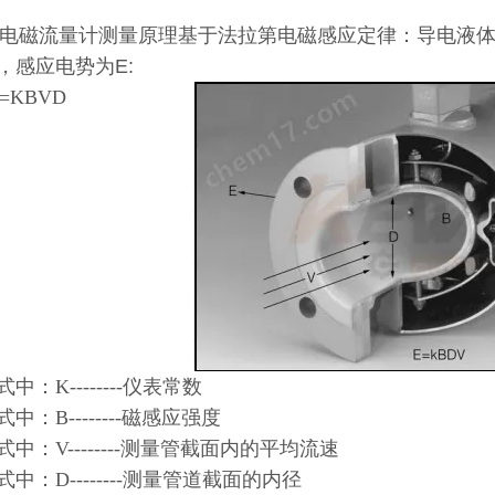
电磁流量计测量原理基于法拉第电磁感应定律：导电液
，感应电势为E:
=KBVD
中：K--------仪表常数
：B--------磁感应强度
：V--------测量管截面内的平均流速
：D--------测量管道截面的内径