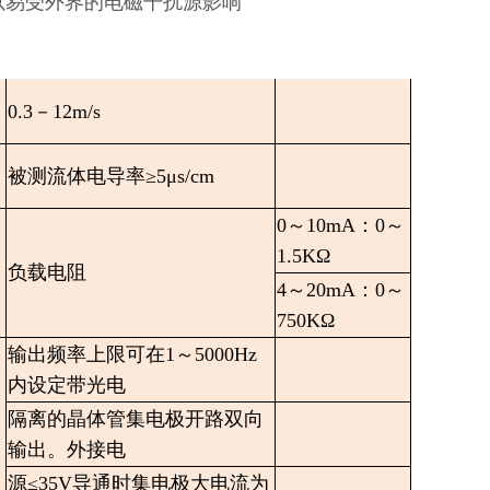
以易受外界的电磁干扰源影响
0.3－12m/s
被测流体电导率≥5μs/cm
0～10mA：0～
1.5KΩ
负载电阻
4～20mA：0～
750KΩ
输出频率上限可在1～5000Hz
内设定带光电
隔离的晶体管集电极开路双向
输出。外接电
源≤35V导通时集电极大电流为