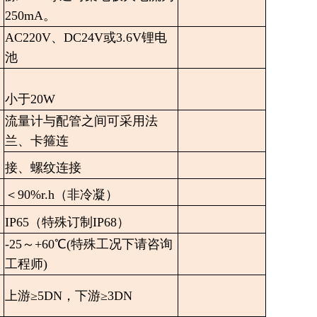
250mA。
AC220V、DC24V或3.6V锂电
池
小于20W
流量计与配管之间可采用法
兰、卡箍连
接、螺纹连接
＜90%r.h（非冷凝）
IP65（特殊订制IP68）
-25～+60℃(特殊工况下请咨询
工程师)
上游≥5DN，下游≥3DN