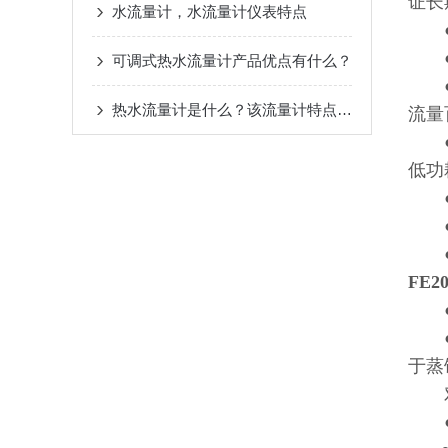
证长
水流量计，水流量计仪表特点
●双
●高
可调式热水流量计产品优点有什么？
●转
热水流量计是什么？该流量计特点是？
流量
●采
低功
●全
●超
●具
FE
●电
●电
于蒸
对
●测