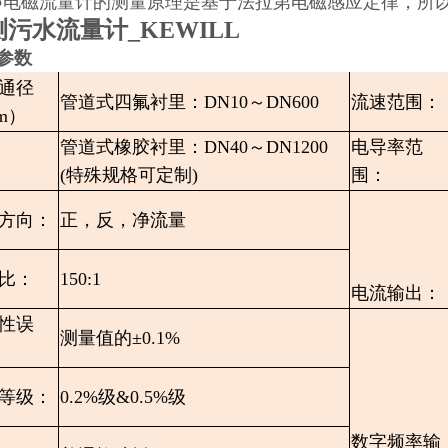
●电磁流量计的测量原理是基于法拉第电磁感应定律，所
污水流量计_KEWILL
参数
通径
管道式四氟衬里：DN10～DN600
流速范围：
m）
管道式橡胶衬里：DN40～DN1200
电导率范
(特殊规格可定制)
围：
方向：
正，反，净流量
比：
150:1
电流输出：
性误
测量值的±0.1%
等级：
0.2%级&0.5%级
数字频率输