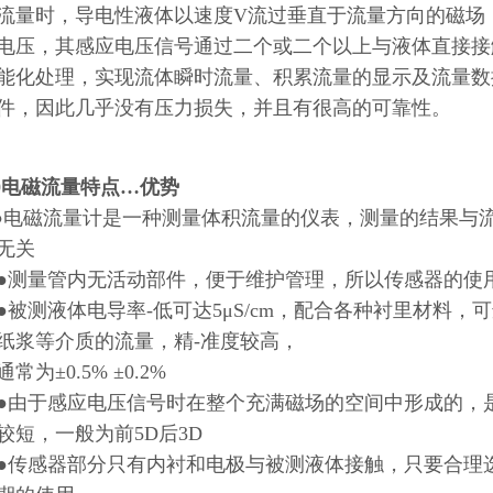
流量时，导电性液体以速度V流过垂直于流量方向的磁场
电压，其感应电压信号通过二个或二个以上与液体直接接
能化处理，实现流体瞬时流量、积累流量的显示及流量数
件，因此几乎没有压力损失，并且有很高的可靠性。
20电磁流量特点…优势
●电磁流量计是一种测量体积流量的仪表，测量的结果与
无关
量管内无活动部件，便于维护管理，所以传感器的使用
测液体电导率-低可达5μS/cm，配合各种衬里材料，
纸浆等介质的流量，精-准度较高，
为±0.5% ±0.2%
于感应电压信号时在整个充满磁场的空间中形成的，是
较短，一般为前5D后3D
感器部分只有内衬和电极与被测液体接触，只要合理选