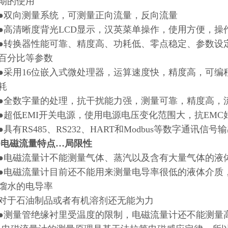
期的使用
向测量系统，可测量正向流量，反向流量
清晰度背光LCD显示，汉英菜单操作，使用方便，操
换器性能可靠、精度高、功耗低、零点稳定、参数设定
百分比等参数
用16位嵌入式微处理器，运算速度快，精度高，可编
耗
数字量的处理，抗干扰能力强，测量可靠，精度高，流量
低EMI开关电源，使用电源电压变化范围大，抗EMC
有RS485、RS232、HART和Modbus等数字通讯信号
20电磁流量特点…局限性
磁流量计不能测量气体、蒸汽以及含有大量气体的液
磁流量计目前还不能用来测量电导率很低的液体介质，被
馏水的电导率
于石油制品或者有机溶剂还无能为力
量管绝缘衬里受温度的限制，电磁流量计还不能测量高温