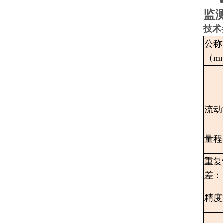
监测
技术
公称
（m
流动
量程
重复
差：
精度