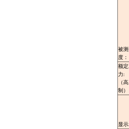
被测
度：
额定
力:
（高
制）
显示