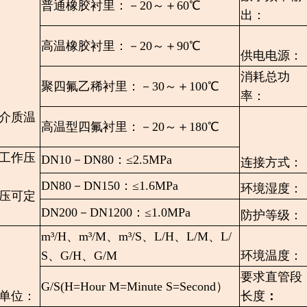
普通橡胶衬里：－20～＋60℃
出：
高温橡胶衬里：－20～＋90℃
供电电源：
消耗总功
聚四氟乙稀衬里：－30～＋100℃
率：
介质温
高温型四氟衬里：－20～＋180℃
工作压
DN10－DN80：≤2.5MPa
连接方式：
DN80－DN150：≤1.6MPa
环境湿度：
压可定
DN200－DN1200：≤1.0MPa
防护等级：
m³/H、m³/M、m³/S、L/H、L/M、L/
S、G/H、G/M
环境温度：
要求直管段
G/S(H=Hour M=Minute S=Second）
单位：
长度
：