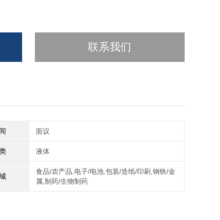
联系我们
间
面议
类
液体
食品/农产品,电子/电池,包装/造纸/印刷,钢铁/金
域
属,制药/生物制药