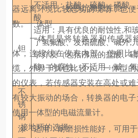
不适用：盐酸，硫酸，磷酸，
较强抗撕裂性能。
器远离环境比较恶劣的现场，也便
酸
数。一体型
适用：具有优良的耐蚀性,和
一体型是将转换器和传感器组
了氢氟酸、发烟硫酸、碱外,
钽
体，连接线在仪表内部，使用比
学介质（包括沸点的盐酸、硝酸
酸）的腐蚀。不适用：碱，氢
缆，外界干扰也比较小。一体型的
的仪表，若传感器安装在高处或难
不
有较大振动的场合，转换器的电子
锈
使用一体型的电磁流量计。
钢
接地环的选择
涂
适用：耐磨损性能好，可用于