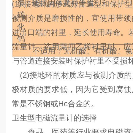
覆
能抗固体颗粒干扰
(1)
接地环的形式分普遍型和保护型
碳
被测介质是磨损性的，宜使用带颈
化
进出口端的衬里，延长使用寿命。
钨
流量计，选用聚四乙烯衬里时，应
不适用：无机酸、有机酸、氯
与管道连接安装时保护衬里不受损
(2)
接地环的材质应与被测介质的
极材质的要求低，因为它受到腐蚀
常是不锈钢或
Hc
合金的。
卫生型电磁流量计的选择
食品、医药等行业要求电磁流量