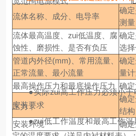
宽范围电源模式
确定
流体名称、成分、电导率
测量
流体最高温度、zui低
温度、腐
确定
蚀性、磨损性、是否有负压
选择
管道内外径(mm)、常用流量、
确定
正常流量、最小流量
量计
最高操作压力和最底操作压力
确定
●
实际zui高工作压力必须小
确定
安装要求
压力；
结构
●
zui低工作温度和最高工作
安装环境
确定
定的温度要求（详见内衬材料表）