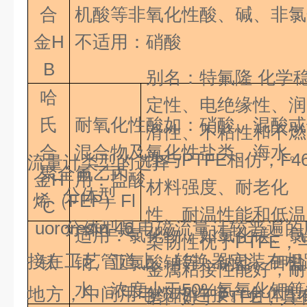
合
机酸等非氧化性酸、碱、非
金H
不适用：硝酸
B
别名：特氟隆 化学
哈
定性、电绝缘性、润
氏
耐氧化性酸如：硝酸、混酸或
滑性、不粘性和不燃
合
混合物及氧化性盐类、
性与
PTFE
相仿，
F4
流量计类型的选择
聚全氟乙丙
金
H
用：盐酸
材料强度、耐老化
分体型
烯
（
FEP
）
Fl
C
性、耐温性能和低温
分体型是电磁流量计较普遍的应
uororesin-46
适用：氯化物，如氯化镁、氯
柔韧性优于
PTFE
，
接在工艺管道上，转换器安装在相
钛
钠、亚氯酸钠等；钠盐、钾盐
金属粘接性能好，耐
水、浓度小于
50%
氢氧化钾等
地方，中间用电缆相连接。分体型
磨性好于
PTFE
，具