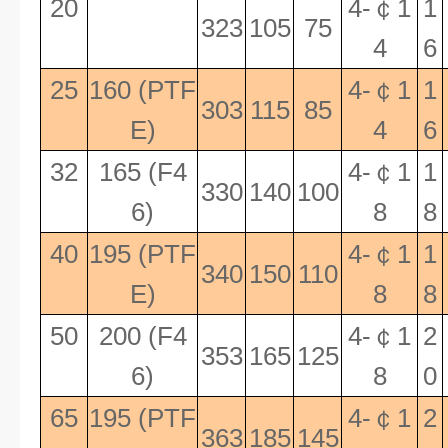
20
4-
￠
1
1
323
105
75
4
6
25
160 (PTF
4-
￠
1
1
303
115
85
E)
4
6
32
165 (F4
4-
￠
1
1
330
140
100
6)
8
8
40
195 (PTF
4-
￠
1
1
340
150
110
E)
8
8
50
200 (F4
4-
￠
1
2
353
165
125
6)
8
0
65
195 (PTF
4-
￠
1
2
363
185
145