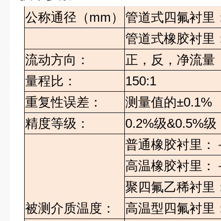
公称通径（mm）
管道式四氟衬里：D
管道式橡胶衬里：D
流动方向：
正，反，净流量
量程比：
150:1
重复性误差：
测量值的±0.1%
精度等级：
0.2%级&0.5%级
普通橡胶衬里：－
高温橡胶衬里：－
聚四氟乙稀衬里：
被测介质温度：
高温型四氟衬里：