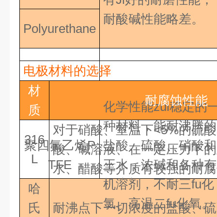
耐酸碱性能略差。
Polyurethane
电极材料的选择
材
耐腐蚀性能
化学性能zui稳定的
质
种材料，能耐沸腾的
对于硝酸、室温下<5%的硫
316
聚四氟乙烯P
盐酸、硫酸、硝酸和
酸、碱溶液、在一定压力下的
L
TFE
王水，浓碱和各种有
水、醋酸等介质有较强的耐腐
机溶剂，不耐三fu化
哈
氯、高温二fu化氧
。
氏
耐沸点下一切浓度的盐酸、硫