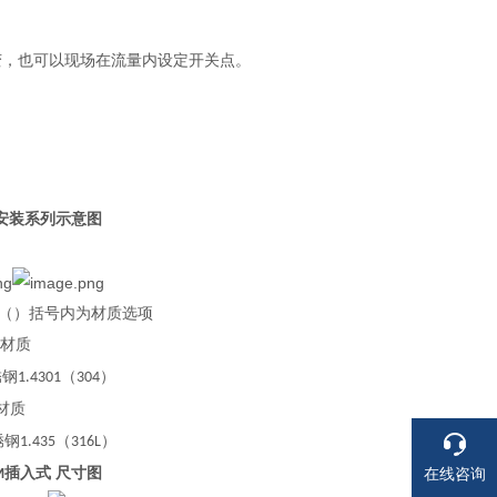
变，也可以现场在流量内设定开关点。
安装系列示意图
）括号内为材质选项
材质
锈钢
（
）
1.4301
304
材质
锈钢
（
）
1.435
316L
插入式 尺寸图
在线咨询
M