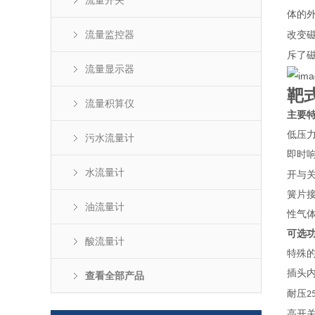
流量开关
体的
流量监控器
改变
斥了
流量显示器
靶
流量积算仪
主要
低压
污水流量计
即时
水流量计
开与
簧片
油流量计
性气
可选
酸流量计
特殊
插头
查看全部产品
耐压
2
高开