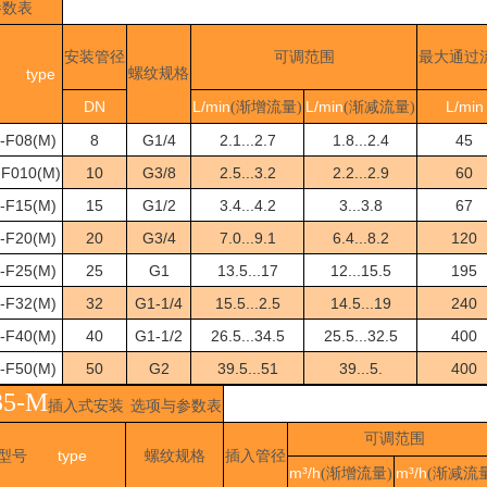
参数表
安装管径
可调范围
最大通过
type
螺纹规格
DN
L/min
L/min
L/min
(渐增流量)
(渐减流量)
-F08(M)
8
G1/4
2.1...2.7
1.8...2.4
45
-F010(M)
10
G3/8
2.5...3.2
2.2...2.9
60
-F15(M)
15
G1/2
3.4...4.2
3...3.8
67
-F20(M)
20
G3/4
7.0...9.1
6.4...8.2
120
-F25(M)
25
G1
13.5...17
12...15.5
195
-F32(M)
32
G1-1/4
15.5...2.5
14.5...19
240
-F40(M)
40
G1-1/2
26.5...34.5
25.5...32.5
400
-F50(M)
50
G2
39.5...51
39...5.
400
35-M
插入式安装
选项与参数表
可调范围
type
型号
螺纹规格
插入管径
m³/h
m³/h
(
渐增流量
)
(
渐减流