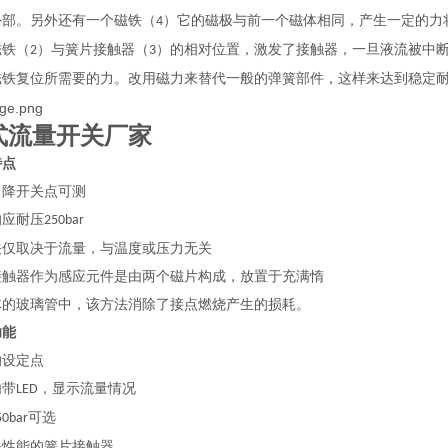
外部。另外还有一个磁铁（
）它的磁极与前一个磁体相同，产生一定的力
4
磁铁（
）与簧片接触器（
）的相对位置，激发了接触器，一旦液流被中
2
3
磁铁复位所需要的力。改用磁力来替代一般的弹簧部件，这样来达到稳定
式流量开关厂家
特点
力降开关点可测
响应耐压
250bar
关仅取决于流量，与温度或压力无关
接触器作为感应元件是由两个磁片构成，放置于充满惰
体的玻璃管中，该方法消除了接点燃烧产生的损耗。
功能
的设定点
内带
，显示流量情况
LED
可选
50bar
关性能的簧片接触器