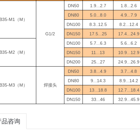
DN50
1.9...2.7
1.8...2.6
DN80
5.0...8.0
4.9...7.9
B35-M1
M
（
）
DN100
8.3..12.5
8.2...12.4
G1/2
DN150
17.5...25
17.4...24.9
DN100
5.7...6.3
5.6...6.2
B35-M2
M
（
）
DN150
11...13
10.9...12.9
DN200
25...27
24.9...26.9
DN50
3.8...4.9
3.7...4.8
DN80
9...14.3
8.9...14.2
B35-M3
M
（
）
焊接头
DN100
13...18.8
12.7...18.4
DN150
33...46
32.9...45.9
产品咨询