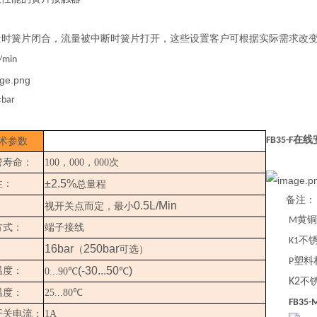
量时簧片闭合，流量被中断时簧片打开，这些设置客户可根据实际需求改
/min
降
bar
在线
FB35-F
术参数
管寿命：
100，000，000次
±2.5%
性：
总量程
备注：（
0.5L/Min
：
视开关点而定，最小
黄铜
M
方式：
端子接线
不
K1
16bar
250bar
：
（
可选）
塑料
P
(-30...50
)
温度：
0...90
℃
℃
K2
不
温度：
25...80
℃
FB35-
开关电流：
1A