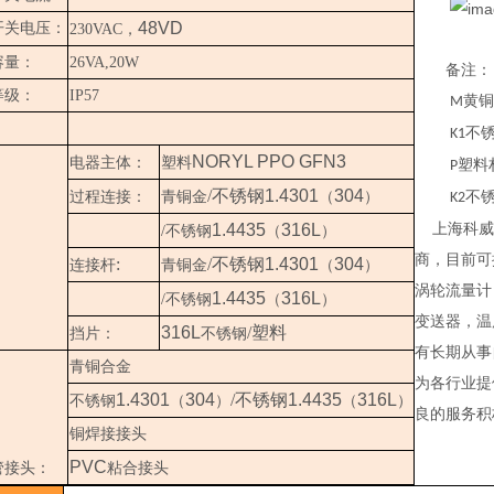
48VD
开关电压：
230VAC
，
容量：
26VA,20W
备注：（
等级：
IP57
黄铜
M
：
不
K1
NORYL PPO GFN3
电器主体：
塑料
塑料
P
/不锈钢
1.4301
304
过程连接：
青铜金
（
）
不
K2
1.4435
316L
上海科威
/不锈钢
（
）
商，目前可
:
/不锈钢
1.4301
304
连接杆
青铜金
（
）
涡轮流量计
1.4435
316L
/不锈钢
（
）
变送器，温
316L
/塑料
：
挡片：
不锈钢
有长期从事
青铜合金
为各行业提
1.4301
304
/不锈钢
1.4435
316L
不锈钢
（
）
（
）
良的服务积
铜焊接接头
PVC
管接头：
粘合接头