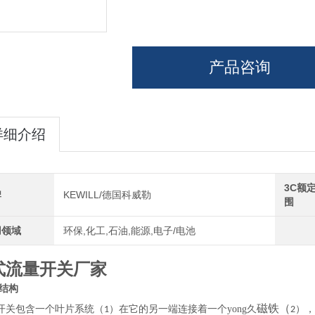
产品咨询
详细介绍
3C额
牌
KEWILL/德国科威勒
围
用领域
环保,化工,石油,能源,电子/电池
式流量开关厂家
结构
开关包含一个叶片系统（
）在它的另一端连接着一个yong久
磁铁（
），
1
2