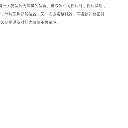
将开关复位到无流量的位置。当液体冲向挡片时，挡片摆动，
断，叶片回到起始位置，又一次激发接触器。两磁铁的相互排
耐久使用以及对压力峰值不再敏感。
"