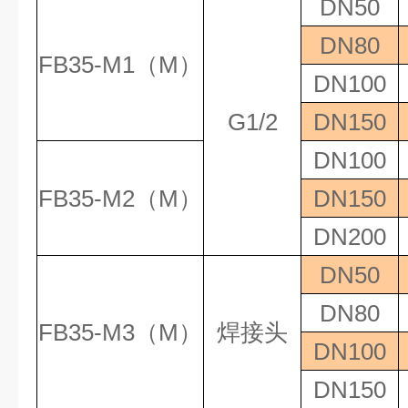
DN50
DN80
FB35-M1
（
M
）
DN100
G1/2
DN150
DN100
FB35-M2
（
M
）
DN150
DN200
DN50
DN80
FB35-M3
（
M
）
焊接头
DN100
DN150