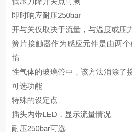
低压力降开关点可测
即时响应耐压
250bar
开与关仅取决于流量，与温度或压
簧片接触器作为感应元件是由两个
惰
性气体的玻璃管中，该方法消除了
可选
功能
特殊的设定点
插头内带
LED
，显示流量情况
耐压
250bar
可选