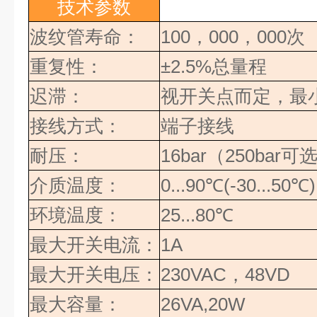
技术参数
波纹管寿命：
100，000，000次
重复性：
±2.5%
总量程
迟滞：
视开关点而定，最
接线方式：
端子接线
耐压：
16bar
（
250bar
可
介质温度：
0...90
℃
(-30...50
℃
)
环境温度：
25...80
℃
最大开关电流：
1A
最大开关电压：
230VAC
，
48VD
最大容量：
26VA,20W