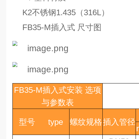
K2
不锈钢
1.435
（
316L
）
FB35-M
插入式 尺寸图
FB35-M
插入式安装
选项
与参数表
型号
type
螺纹规格
插入管径