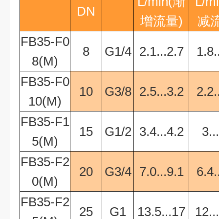
L/min
(渐
L/m
DN
增流量)
减流
FB35-F0
8
G1/4
2.1...2.7
1.8.
8(M)
FB35-F0
10
G3/8
2.5...3.2
2.2.
10(M)
FB35-F1
15
G1/2
3.4...4.2
3..
5(M)
FB35-F2
20
G3/4
7.0...9.1
6.4.
0(M)
FB35-F2
25
G1
13.5...17
12..