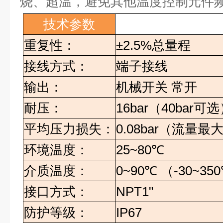
烧、超温，避免其他温度控制元件
技术参数
重复性：
±2.5%
总量程
接线方式：
端子接线
输出：
机械开关
常开
耐压：
16bar
（
40bar
可选
平均压力损失：
0.08bar
（流量最
环境温度：
25~80
℃
介质温度：
0~90
℃
（
-30~350
接口方式：
NPT1"
防护等级：
IP67