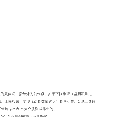
数为复位点，括号外为动作点。如果下限报警（监测流量过
数。上限报警（监测流点参数量过大）参考动作。
以上参数
2.
平管路
以
水为介质测试得出的。
,
20℃
力为
不锈钢材质下耐压等级
316L
.