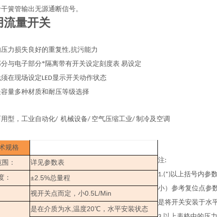
于干簧管输出无源通断信号。
用流量开关
的压力损失良好的重复性
抗污能力
,
部分与电子部分*隔离带有开关设定刻度表
易设定
无须在现场设定
显示开关动作状态
LED
关容量多种材质和耐压等级选择
两用型，工业自动化
机械设备
空气压缩工业
制冷及空调
/
/
/
术规格
注
:
范围：
详见参数表
以上括号内参
1.(*)
度：
±2.5%
总量程
小）参考复位点参
：
0.5L/Min
视开关点而定，小
是将开关安装于水
,
20
是在介质为水
温度
℃，水平安装状态
以上表格中的压
3.