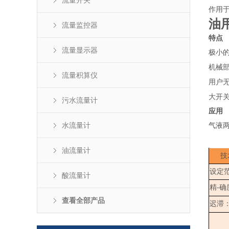
流量开关
作用
油
流量监控器
特点
流量显示器
极小
机械
流量积算仪
用户
大开
污水流量计
应用
水流量计
气液
油流量计
技
设定
酸流量计
精-确
查看全部产品
迟滞