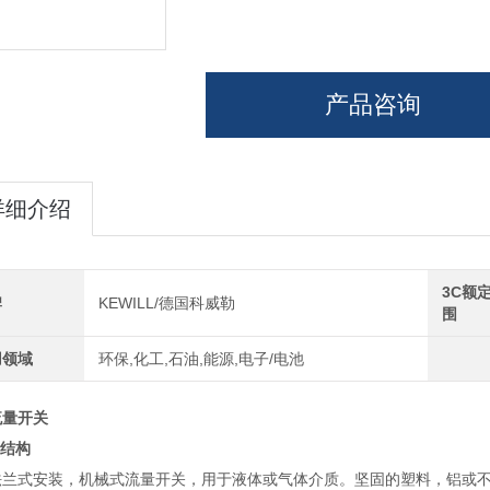
产品咨询
详细介绍
3C额
牌
KEWILL/德国科威勒
围
用领域
环保,化工,石油,能源,电子/电池
流量开关
结构
法兰式安装，机械式流量开关，用于液体或气体介质。坚固的塑料，铝或