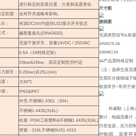
进行标定的安装位置，介质和温度变化
尺寸图
设定刻度：
会对开关值略有影响。
接线图
DC24V
LED
显示：
有源
均提供
显示开关状态
方式：
(DIN43650)
赫斯曼接头
无源类型信号
有源
&
24VDC / 250VAC
无源干簧开关，容量
24VDC/0.5A
：
0.5A
3A
230VAC/1A
（
特殊定制）
产品需特殊定制
3A
：
10bar&16bar
，高压定制型另约定
（注：选择交直流
压力损失：
0.25bar(
25L/min)
在
无需区分接线端子
温度：
90
大
℃
有源常开
+
常闭干簧
等级：
IP65&IP67
:
1.4301
304
外壳
不锈钢
（
）
科威勒（上海
1.4435(316L)
不锈钢
量计，电磁流量计
: POM
&
1.4435(316L)
柱塞
工程塑料
不锈钢
力变送器，压力控
316L
SUS1.4310
弹簧：
不锈钢
控制器，温度开