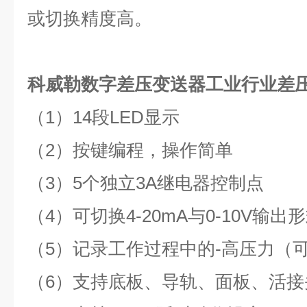
或切换精度高。
科威勒数字差压变送器工业行业差
（1）14
段
LED
显示
（2）
按键编程，操作简单
（3）
5
个独立
3A
继电器控制点
（4）
可切换
4-20mA
与
0-10V
输出形
（5）
记录工作过程中的-高压力（
（6）
支持底板、导轨、面板、活接