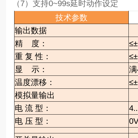
（7）
支持
0~99s
延时动作设定
技术参数
输出数据
精
度：
≤
重
复
性：
≤
显
示：
满
温度漂移：
≤±
模拟量输出
电
流
型：
4.
电
压
型：
0V