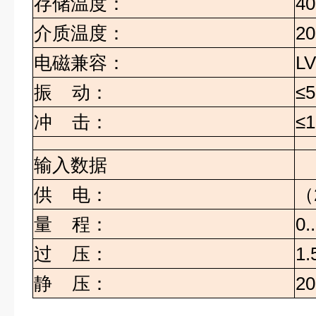
存储温度：
40
介质温度：
20
电磁兼容：
LV
振
动：
≤5
冲
击：
≤1
输入数据
供
电：
（
量
程：
0.
过
压：
1.
静
压：
2