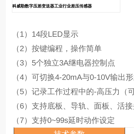
科威勒数字压差变送器工业行业差压传感器
（1）14
段
LED
显示
（2）
按键编程，操作简单
（3）
5
个独立
3A
继电器控制点
（4）
可切换
4-20mA
与
0-10V
输出形
（5）
记录工作过程中的-高压力（
（6）
支持底板、导轨、面板、活接
（7）
支持
0~99s
延时动作设定