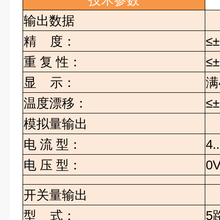
技术参数
输出数据
精
度：
≤
重
复
性：
≤
显
示：
满
温度漂移：
≤±
模拟量输出
电
流
型：
4.
电
压
型：
0V
开关量输出
型
式：
5