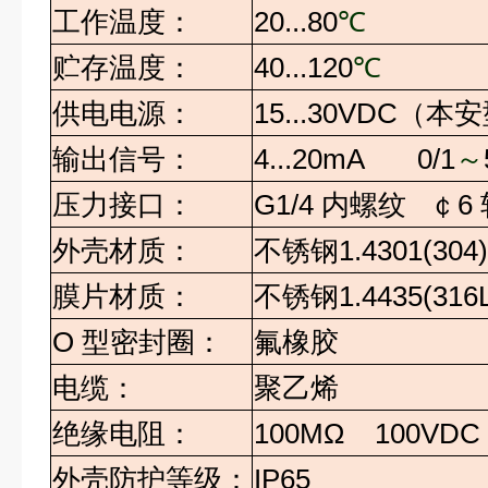
工作温度：
20...80
℃
贮存温度：
40...120
℃
供电电源：
15...30VDC
（本安
输出信号：
4...20mA 0/1
～
压力接口：
G1/4
内螺纹
￠
6
外壳材质：
不锈钢
1.4301(304)
膜片材质：
不锈钢
1.4435(31
O
型密封圈：
氟橡胶
电缆：
聚乙烯
绝缘电阻：
100MΩ 100VDC
外壳防护等级：
IP65