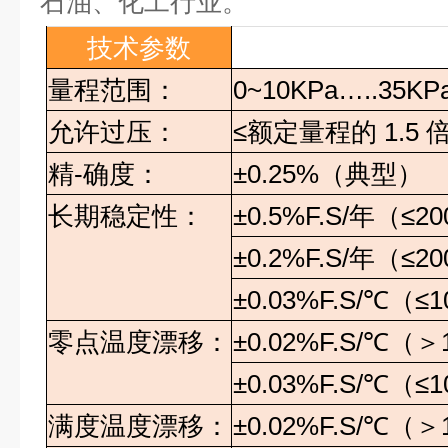
石油、化工行业。
技术参数
量程范围：
0~10KPa…..35KPa
允许过压：
≤
额定量程的
1.5
精-确
度：
±0.25%
（典型）
±
长期稳定性：
±0.5%F.S/
年（
≤20
±0.2%F.S/
年（
≤20
±0.03%F.S/
℃（
≤1
零点温度漂移：
±0.02%F.S/
℃（＞
±0.03%F.S/
℃（
≤1
满度温度漂移：
±0.02%F.S/
℃（＞