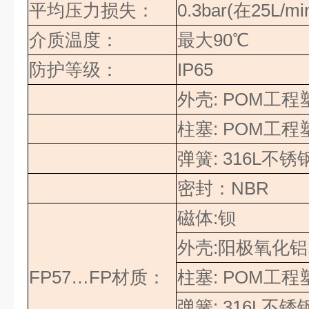
平均压力损失：
0.3bar(
在
25L/mi
介质温度：
最大
90
℃
防护等级：
IP65
外壳
: POM
工程
柱塞
: POM
工程
弹簧
: 316L
不锈
密封
：
NBR
磁体
:
钡
外壳
:
阳极氧化铝
FP57…FP
材质：
柱塞
: POM
工程
弹簧
: 316L
不锈