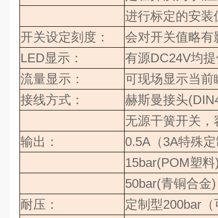
进行标定的安装
开关设定刻度：
会对开关值略有
LED
显示：
有源
DC24V
均提
流量显示：
可现场显示当前
接线方式：
赫斯曼接头
(DIN
无源干簧开关，
输出：
0.5A
（
3A
特殊定
15bar(POM
塑料
50bar(
青铜合金
)
耐压：
定制型
200bar
（