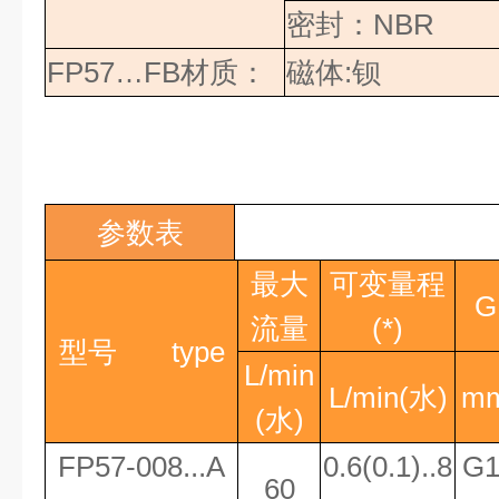
密封
：
NBR
FP57…FB
材质：
磁体
:
钡
参数表
最大
可变量程
G
流量
(*)
型号
type
L/min
L/min(
水
)
m
(
水
)
FP57-008...A
0.6(0.1)..8
G1
60