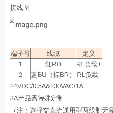
接线图
端子号
线缆
定义
1
红
RD
RL
负载
+
2
蓝
BU
（棕
BR
）
RL
负载
-
24VDC/0.5A&230VAC/1A
3A
产品需特殊定制
（注：选择交直流通用型两线制无