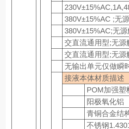
230V±15%AC,1A,4
380V±15%AC ;
无
380V±15%AC;
无源
交直流通用型
;
无源
交直流通用型
;
无源
无输出单元仅做瞬
接液本体材质描述
POM
加强塑
阳极氧化铝
青铜合金结
不锈钢
1.43