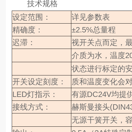
技术规格
设定范围：
详见参数表
精确度：
±2.5%
总量程
迟滞：
视开关点而定，
介质为水，温度
2
状态进行标定的
开关设定刻度：
质和温度变化会
LED
灯指示：
有源
DC24V
均提
接线方式：
赫斯曼接头
(DIN4
无源干簧开关，