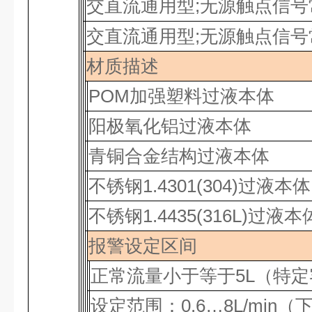
交直流通用型
;
无源触点信号
交直流通用型
;
无源触点信号
材质描述
POM
加强塑料过液本体
阳极氧化铝过液本体
青铜合金结构过液本体
不锈钢
1.4301(304)
过液本体
不锈钢
1.4435(316L)
过液本
报警设定区间
正常流量小于等于
5L
（特定
设定范围：
0.6…8L/min
（