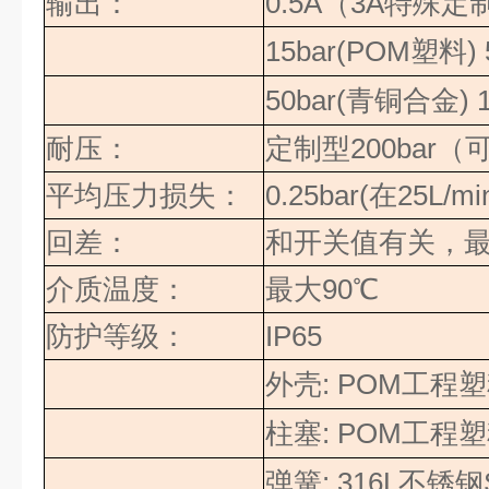
输出：
0.5A
（
3A
特殊定
15bar(POM
塑料
)
50bar(
青铜合金
) 
耐压：
定制型
200bar
（
平均压力损失：
0.25bar(
在
25L/mi
回差：
和开关值有关，
介质温度：
最大
90
℃
防护等级：
IP65
外壳
: POM
工程塑
柱塞
: POM
工程塑
弹簧
: 316L
不锈钢