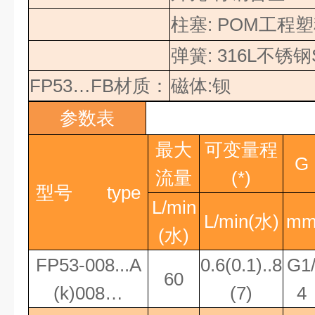
柱塞
: POM
工程塑
弹簧
: 316L
不锈钢
FP53…FB
材质：
磁体
:
钡
参数表
最大
可变量程
G
流量
(*)
型号
type
L/min
L/min(
水
)
m
(
水
)
FP53-008...A
0.6(0.1)..8
G1
60
(k)008…
(7)
4