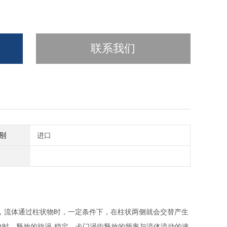
联系我们
别
进口
，流体通过柱状物时，一定条件下，在柱状两侧就会交替产生
时，释放的旋涡-稳定，卡门涡街释放的频率与流体流动的速