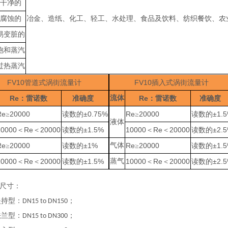
干净的
腐蚀的
冶金、造纸、化工、轻工、水处理、食品及饮料、纺织餐饮、农
易变脏的
饱和蒸汽
过热蒸汽
FV10
FV10
管道式涡街流量计
插入式涡街流量计
Re
流体
Re
：雷诺数
准确度
：雷诺数
准确度
Re
20000
±0.75%
Re
20000
±1.
≥
读数的
≥
读数的
液体
10000
Re
20000
±1.5%
10000
Re
20000
±2.
＜
＜
读数的
＜
＜
读数的
Re
20000
±1%
气体
Re
20000
±1.
≥
读数的
≥
读数的
10000
Re
20000
±1.5%
蒸气
10000
Re
20000
±2.
＜
＜
读数的
＜
＜
读数的
尺寸：
持型：
；
DN15 to DN150
兰型：
；
DN15 to DN300