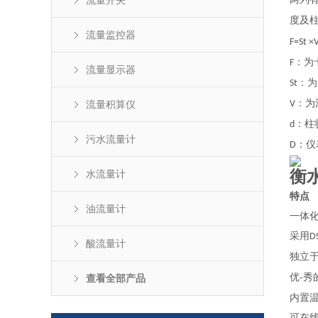
流量开关
度及
流量监控器
F=St ×
：为
F
流量显示器
：为
St
：为
流量积算仪
V
：柱
d
污水流量计
：仪
D
衡
水流量计
特点
油流量计
一体
采用
D
酸流量计
独立
优-
查看全部产品
内置
可在