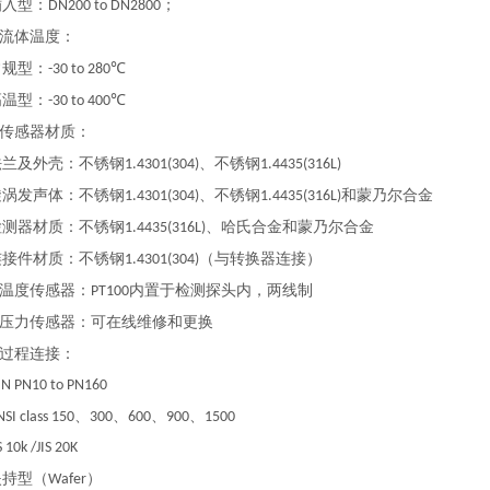
入型：
；
DN200 to DN2800
流体温度：
规型：
-30 to 280℃
温型：
-30 to 400℃
传感器材质：
及外壳：不锈钢
、不锈钢
1.4301(304)
1.4435(316L)
发声体：不锈钢
、不锈钢
和蒙乃尔合金
1.4301(304)
1.4435(316L)
器材质：不锈钢
、哈氏合金和蒙乃尔合金
1.4435(316L)
件材质：不锈钢
（与转换器连接）
1.4301(304)
温度传感器：
内置于检测探头内，两线制
PT100
压力传感器：可在线维修和更换
过程连接：
PN10 to PN160
、
、
、
、
class 150
300
600
900
1500
0k /JIS 20K
持型（
）
Wafer