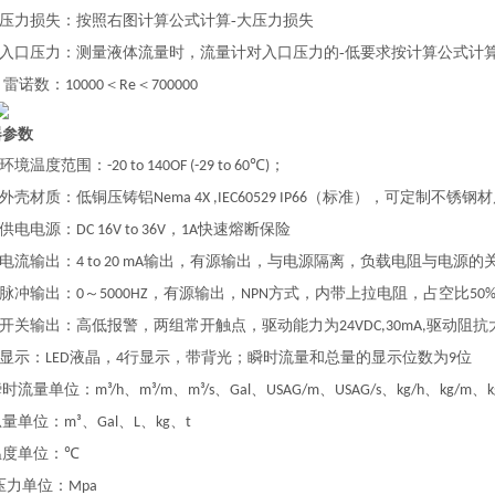
压力损失：按照右图计算公式计算-大压力损失
入口压力：测量液体流量时，流量计对入口压力的-低要求按计算公式计
雷诺数：
＜
＜
●
10000
Re
700000
器参数
环境温度范围：
；
-20 to 140OF (-29 to 60℃)
外壳材质：低铜压铸铝
（标准），可定制不锈钢材
Nema 4X ,IEC60529 IP66
供电电源：
，
快速熔断保险
DC 16V to 36V
1A
电流输出：
输出，有源输出，与电源隔离，负载电阻与电源的
4 to 20 mA
脉冲输出：
～
，有源输出，
方式，内带上拉电阻，占空比
0
5000HZ
NPN
50
开关输出：高低报警，两组常开触点，驱动能力为
驱动阻抗
24VDC,30mA,
显示：
液晶，
行显示，带背光；瞬时流量和总量的显示位数为
位
LED
4
9
流量单位：
、
、
、
、
、
、
、
、
m³/h
m³/m
m³/s
Gal
USAG/m
USAG/s
kg/h
kg/m
k
单位：
、
、
、
、
m³
Gal
L
kg
t
单位：
℃
压力单位：
Mpa