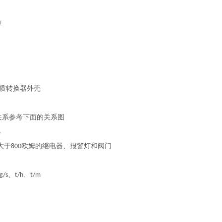
算
质转换器外壳
关系参考下面的关系图
%
大于
欧姆的继电器、报警灯和阀门
800
、
、
g/s
t/h
t/m