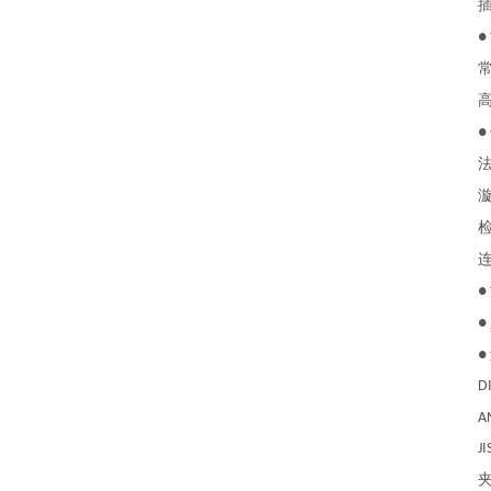
插
●
常
高
●
法兰
漩涡
检测
连接
●
●
●
DIN 
ANSI 
JIS 1
夹