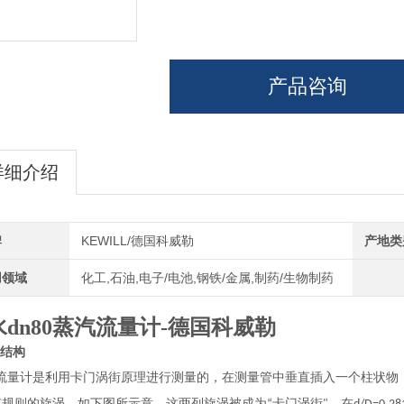
产品咨询
详细介绍
牌
KEWILL/德国科威勒
产地类
用领域
化工,石油,电子/电池,钢铁/金属,制药/生物制药
水dn80蒸汽流量计-德国科威勒
结构
流量计是利用卡门涡街原理进行测量的，在测量管中垂直插入一个柱状物
有规则的旋涡，如下图所示意，这两列旋涡被成为
卡门涡街
，在