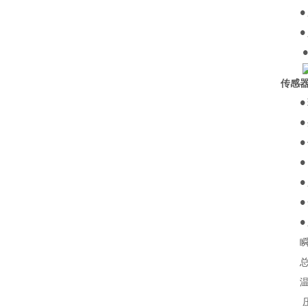
●
●
传感
●
●
●
●
●
●
●
瞬时
总量
温度