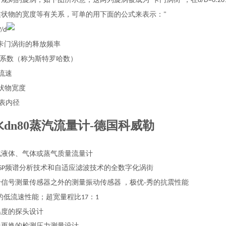
“
"
d/D=0.28
柱状物的宽度等有关系，可单的用下面的公式来表示：
"
V/d
卡门涡街的释放频率
系数（称为斯特罗哈数）
流速
状物宽度
表内径
水dn80蒸汽流量计-德国科威勒
化液体、气体或蒸气质量流量计
频谱分析技术和自适应滤波技术的全数字化涡街
SP
于信号测量传感器之外的测量振动传感器
，极优-秀的抗震性能
秀的低流速性能；超宽量程比
：
17
1
温度的探头设计
线更换的检测压力测量设计