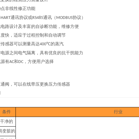
点非线性修正功能
0
择
通讯协议或
通讯（
协议）
HART
RS485
MODBUS
化电路设计及丰富的自诊断功能，维修方便
速度快，适应于过程控制和自动调节
型传感器可以测量高达
的蒸汽
400℃
与电源之间电气隔离，具有优良的抗干扰能力
电源有
和
，方便用户选择
AC
DC
三通阀，可以在线带压更换压力传感器
阀
条件
行业
干净的
易变脏的