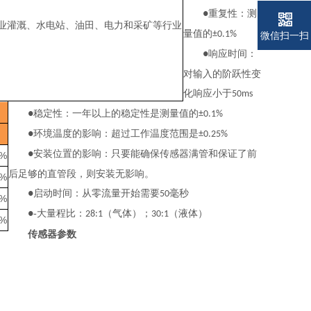
重复性：测
●
业灌溉、水电站、油田、电力和采矿等行业
量值的
±0.1%
微信扫一扫
响应时间：
●
对输入的阶跃性变
化响应小于
50ms
稳定性：一年以上的稳定性是测量值的
●
±0.1%
环境温度的影响：超过工作温度范围是
●
±0.25%
安装位置的影响：只要能确保传感器满管和保证了前
●
5%
后足够的直管段，则安装无影响。
5%
启动时间：从零流量开始需要
毫秒
●
50
5%
-大量程比：
（气体）；
（液体）
●
28:1
30:1
5%
传感器参数