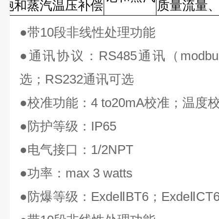
饱和蒸汽温压补偿
质量流量
●
带
10
段非线性处理功能
●
通讯协议：
RS485
通讯（
modbu
选；
RS232
通讯可选
●
校准功能：
4 to20mA
校准；温度
●
防护等级：
IP65
●
电气接口：
1/2NPT
●
功率：
max 3 watts
●
防爆等级：
ExdeⅡBT6
；
ExdeⅡCT