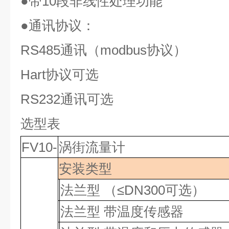
●
带
10
段非线性处理功能
●
通讯协议：
RS485
通讯（
modbus
协议）
Hart
协议可选
RS232
通讯可选
选型表
FV10-
涡街流量计
安装类型
法兰型
（≤DN300可选）
法兰型
带温度传感器