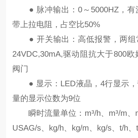
●
脉冲输出：
0
～
5000HZ
，有
带上拉电阻，占空比
50%
●
开关输出：高低报警，两组
24VDC,30mA,
驱动阻抗大于
800
欧
阀门
●
显示：
LED
液晶，
4
行显示，
量的显示位数为
9
位
瞬时流量单位：
m³/h
、
m³/m
、
USAG/s
、
kg/h
、
kg/m
、
kg/s
、
t/h
、