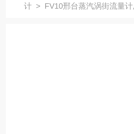
计
> FV10邢台蒸汽涡街流量计厂