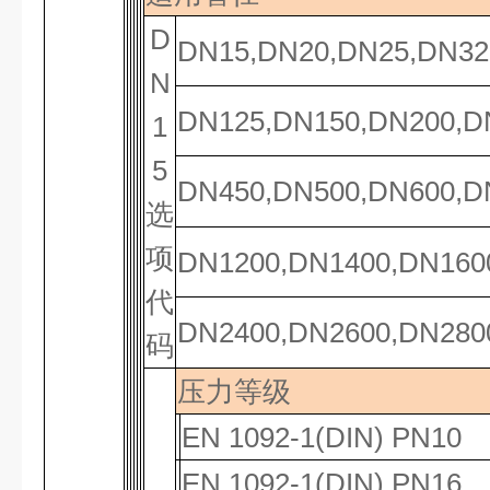
D
DN15,DN20,DN25,DN32
N
DN125,DN150,DN200,D
1
5
DN450,DN500,DN600,D
选
项
DN1200,DN1400,DN160
代
DN2400,DN2600,DN280
码
压力等级
EN 1092-1(DIN) PN10
EN 1092-1(DIN) PN16