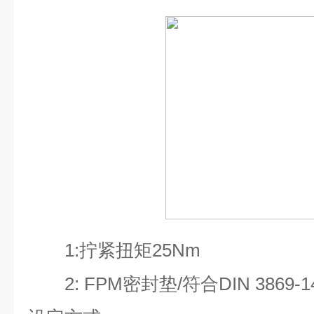
1:
拧紧扭矩
25Nm
2: FPM
密封垫
/
符合
DIN 3869-1