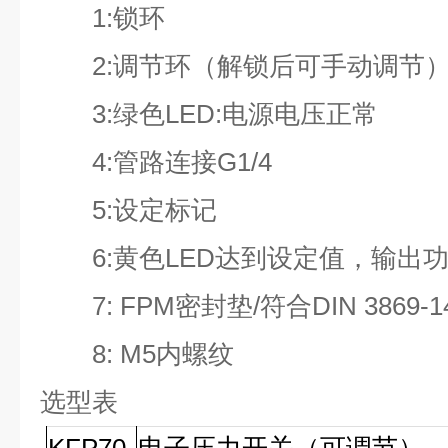
1:
锁环
2:
调节环（解锁后可手动调节
3:
绿色
LED:
电源电压正常
4:
管路连接
G1/4
5:
设定标记
6:
黄色
LED
达到设定值，输出
7: FPM
密封垫
/
符合
DIN 3869-1
8: M5
内螺纹
选型表