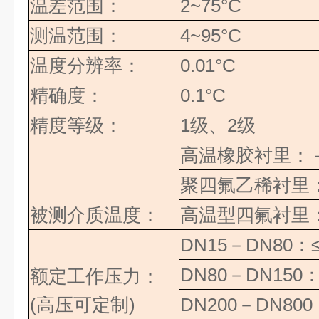
温差范围：
2~75°C
测温范围：
4~95°C
温度分辨率：
0.01°C
精确度：
0.1°C
精度等级：
1
级、
2
级
高温橡胶衬里：
聚四氟乙稀衬里
被测介质温度：
高温型四氟衬里
DN15
－
DN80
：
DN80
－
DN150
额定工作压力：
(高压可定制)
DN200
－
DN800