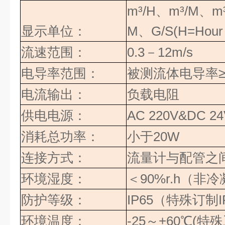
m³/H
、
m³/M
、
m
显示单位：
M
、
G/S(H=Hour
流速范围：
0.3
－
12m/s
电导率范围：
被测流体电导率
电流输出：
负载电阻
供电电源：
AC 220V&DC 24
消耗总功率：
小于
20W
连接方式：
流量计与配管之
环境湿度：
＜
90%r.h
（
非冷
防护等级：
IP65
（特殊订制
I
环境温度：
-25
～
+60
℃(特