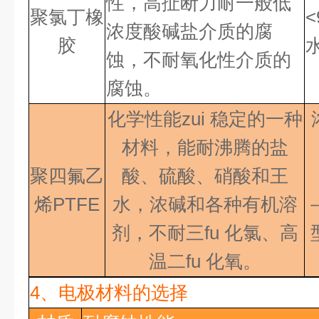
性，高扯断力耐一般低
聚氯丁橡
<
浓度酸碱盐介质的腐
胶
蚀，不耐氧化性介质的
腐蚀。
化学性能
zui 稳定
的一种
材料，能耐沸腾的盐
聚四氟乙
酸、硫酸、硝酸和王
烯
PTFE
水，浓碱和各种有机溶
剂，不耐
三fu 化氯
、高
温
二fu 化氧
。
4、
电极材料的选择