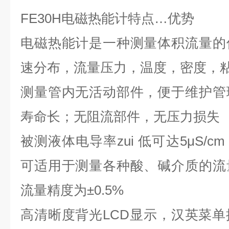
FE30H
电磁热能计特点
…
优势
电磁热能计是一种测量体积流量的
速分布，流量压力，温度，密度，
测量管内无活动部件，便于维护管
寿命长；无阻流部件，无压力损失
被测液体电导率
zui 低
可达
5μS/cm
可适用于测量各种酸、碱介质的流
流量精度为
±0.5%
高清晰度背光
LCD
显示，汉英菜单