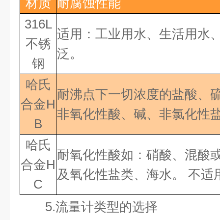
材质
耐腐蚀性能
316L
适用：工业用水、生活用水
不锈
泛。
钢
哈氏
耐沸点下一切浓度的盐酸、
合金
H
非氧化性酸、碱、非氯化性
B
哈氏
耐氧化性酸如：硝酸、混酸
合金
H
及氧化性盐类、海水。
不适
C
5.
流量计类型的选择