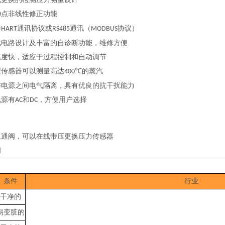
点非线性修正功能
0
择
通讯协议或
通讯（
协议）
HART
RS485
MODBUS
化电路设计及丰富的自诊断功能，维修方便
速度快，适应于过程控制和自动调节
型传感器可以测量高达
的蒸汽
400℃
与电源之间电气隔离，具有优良的抗干扰能力
电源有
和
，方便用户选择
AC
DC
三通阀，可以在线带压更换压力传感器
阀
条件
行业
干净的
易变脏的