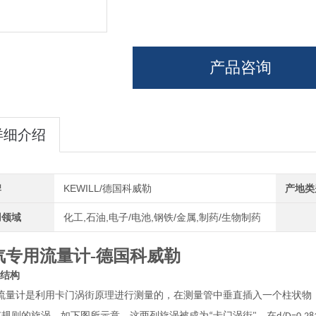
产品咨询
详细介绍
牌
KEWILL/德国科威勒
产地类
用领域
化工,石油,电子/电池,钢铁/金属,制药/生物制药
汽专用流量计-德国科威勒
结构
流量计是利用卡门涡街原理进行测量的，在测量管中垂直插入一个柱状物
有规则的旋涡，如下图所示意，这两列旋涡被成为
卡门涡街
，在