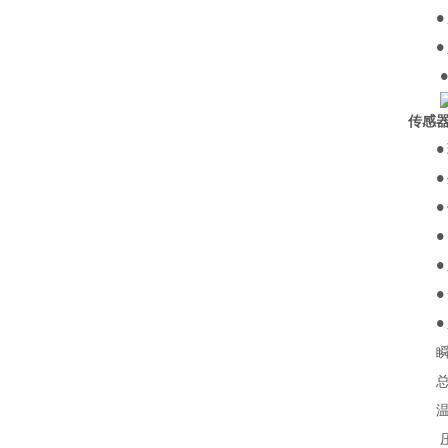
●
●
传感
●
●
●
●
●
●
●
瞬时
总量
温度