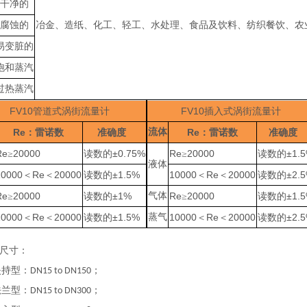
干净的
腐蚀的
冶金、造纸、化工、轻工、水处理、食品及饮料、纺织餐饮、农
易变脏的
饱和蒸汽
过热蒸汽
FV10
FV10
管道式涡街流量计
插入式涡街流量计
Re
流体
Re
：雷诺数
准确度
：雷诺数
准确度
Re
20000
±0.75%
Re
20000
±1.
≥
读数的
≥
读数的
液体
10000
Re
20000
±1.5%
10000
Re
20000
±2.
＜
＜
读数的
＜
＜
读数的
Re
20000
±1%
气体
Re
20000
±1.
≥
读数的
≥
读数的
10000
Re
20000
±1.5%
蒸气
10000
Re
20000
±2.
＜
＜
读数的
＜
＜
读数的
尺寸：
持型：
；
DN15 to DN150
兰型：
；
DN15 to DN300