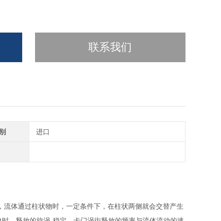
联系我们
别
进口
，流体通过柱状物时，一定条件下，在柱状两侧就会交替产生
时，释放的旋涡-稳定，卡门涡街释放的频率与流体流动的速