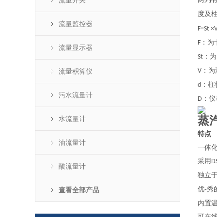
流量开关
度及
流量监控器
F=St ×
：为
F
流量显示器
：为
St
：为
流量积算仪
V
：柱
d
污水流量计
：仪
D
蒸
水流量计
特点
油流量计
一体
采用
D
酸流量计
独立
优-
查看全部产品
内置
可在