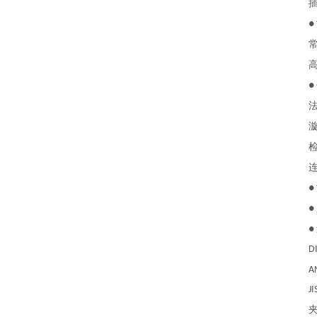
插
●
常
高
●
法兰
漩涡
检测
连接
●
●
●
DIN 
ANSI 
JIS 1
夹