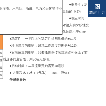
重复性：测
●
业灌溉、水电站、油田、电力和采矿等行业
量值的
±0.1%
微信扫一扫
响应时间：
●
对输入的阶跃性变
化响应小于
50ms
稳定性：一年以上的稳定性是测量值的
●
±0.1%
环境温度的影响：超过工作温度范围是
●
±0.25%
安装位置的影响：只要能确保传感器满管和保证了前
●
5%
后足够的直管段，则安装无影响。
5%
启动时间：从零流量开始需要
毫秒
●
50
5%
-大量程比：
（气体）；
（液体）
●
28:1
30:1
5%
传感器参数