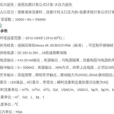
压力损失：按照右图计算公式计算-大压力损失
入口压力：测量液体流量时，流量计对入口压力的-低要求按计算公式计
雷诺数：
＜
＜
●
10000
Re
700000
器参数
环境温度范围：
；
-20 to 140OF (-29 to 60℃)
外壳材质：低铜压铸铝
（标准），可定制不锈钢材
Nema 4X ,IEC60529 IP66
供电电源：
，
快速熔断保险
DC 16V to 36V
1A
电流输出：
输出，有源输出，与电源隔离，负载电阻与电源的
4 to 20 mA
脉冲输出：
～
，有源输出，
方式，内带上拉电阻，占空比
0
5000HZ
NPN
50
开关输出：高低报警，两组常开触点，驱动能力为
驱动阻抗
24VDC,30mA,
显示：
液晶，
行显示，带背光；瞬时流量和总量的显示位数为
位
LED
4
9
流量单位：
、
、
、
、
、
、
、
、
m³/h
m³/m
m³/s
Gal
USAG/m
USAG/s
kg/h
kg/m
k
单位：
、
、
、
、
m³
Gal
L
kg
t
单位：
℃
压力单位：
Mpa