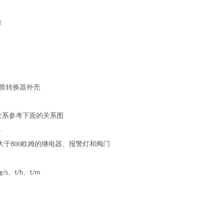
算
质转换器外壳
关系参考下面的关系图
%
大于
欧姆的继电器、报警灯和阀门
800
、
、
g/s
t/h
t/m