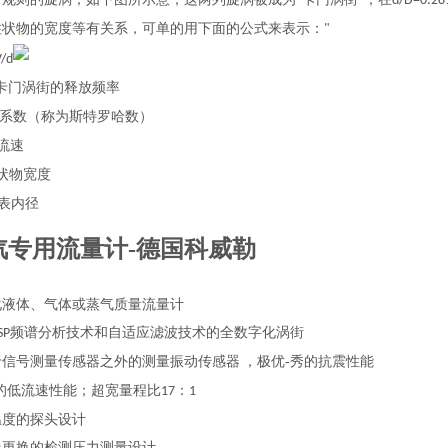
“
"
d/D=0.28
柱状物的宽度等有关系，可单的用下面的公式来表示：
"
V/d
卡门涡街的释放频率
系数（称为斯特罗哈数）
流速
状物宽度
表内径
汽专用流量计-德国科威勒
化液体、气体或蒸气质量流量计
频谱分析技术和自适应滤波技术的全数字化涡街
SP
于信号测量传感器之外的测量振动传感器
，极优-秀的抗震性能
秀的低流速性能；超宽量程比
：
17
1
温度的探头设计
线更换的检测压力测量设计