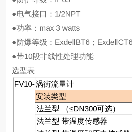
●
电气接口：
1/2NPT
●
功率：
max 3 watts
●
防爆等级：
ExdeⅡBT6
；
ExdeⅡCT
●
带
10
段非线性处理功能
选型表
FV10-
涡街流量计
安装类型
法兰型 （≤DN300可选）
法兰型 带温度传感器