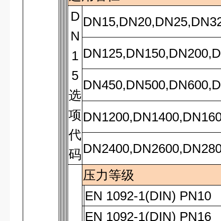
D
DN15,DN20,DN25,DN32
N
DN125,DN150,DN200,D
1
5
DN450,DN500,DN600,D
选
项
DN1200,DN1400,DN160
代
DN2400,DN2600,DN28
码
压力等级
EN 1092-1(DIN) PN10
EN 1092-1(DIN) PN16