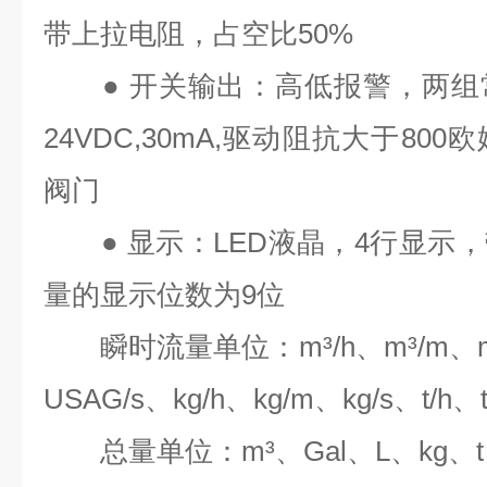
带上拉电阻，占空比
50%
●
开关输出：高低报警，两组
24VDC,30mA,
驱动阻抗大于
800
欧
阀门
●
显示：
LED
液晶，
4
行显示，
量的显示位数为
9
位
瞬时流量单位：
m³/h
、
m³/m
、
USAG/s
、
kg/h
、
kg/m
、
kg/s
、
t/h
、
总量单位：
m³
、
Gal
、
L
、
kg
、
t