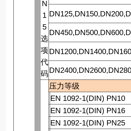
N
DN125,DN150,DN200,D
1
5
DN450,DN500,DN600,D
选
项
DN1200,DN1400,DN160
代
DN2400,DN2600,DN28
码
压力等级
EN 1092-1(DIN) PN10
EN 1092-1(DIN) PN16
EN 1092-1(DIN) PN25