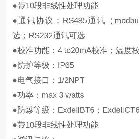
●
带
10
段非线性处理功能
●
通讯协议：
RS485
通讯（
modbu
选；
RS232
通讯可选
●
校准功能：
4 to20mA
校准；温度
●
防护等级：
IP65
●
电气接口：
1/2NPT
●
功率：
max 3 watts
●
防爆等级：
ExdeⅡBT6
；
ExdeⅡCT
●
带
10
段非线性处理功能