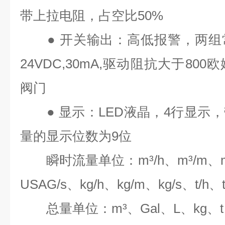
带上拉电阻，占空比
50%
●
开关输出：高低报警，两组
24VDC,30mA,
驱动阻抗大于
800
欧
阀门
●
显示：
LED
液晶，
4
行显示，
量的显示位数为
9
位
瞬时流量单位：
m³/h
、
m³/m
、
USAG/s
、
kg/h
、
kg/m
、
kg/s
、
t/h
、
总量单位：
m³
、
Gal
、
L
、
kg
、
t