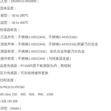
入型：
；
DN200 to DN2800
流体温度：
规型：
-30 to 280℃
温型：
-30 to 400℃
传感器材质：
及外壳：不锈钢
、不锈钢
1.4301(304)
1.4435(316L)
发声体：不锈钢
、不锈钢
和蒙乃尔合金
1.4301(304)
1.4435(316L)
器材质：不锈钢
、哈氏合金和蒙乃尔合金
1.4435(316L)
件材质：不锈钢
（与转换器连接）
1.4301(304)
温度传感器：
内置于检测探头内，两线制
PT100
压力传感器：可在线维修和更换
过程连接：
PN10 to PN160
、
、
、
、
class 150
300
600
900
1500
0k /JIS 20K
持型（
）
Wafer