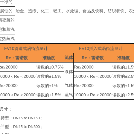
干净的
腐蚀的
冶金、造纸、化工、轻工、水处理、食品及饮料、纺织餐饮、农
易变脏的
饱和蒸汽
过热蒸汽
FV10
FV10
管道式涡街流量计
插入式涡街流量计
Re
流体
Re
：雷诺数
准确度
：雷诺数
准确度
Re
20000
±0.75%
Re
20000
±1.
≥
读数的
≥
读数的
液体
10000
Re
20000
±1.5%
10000
Re
20000
±2.
＜
＜
读数的
＜
＜
读数的
Re
20000
±1%
气体
Re
20000
±1.
≥
读数的
≥
读数的
10000
Re
20000
±1.5%
蒸气
10000
Re
20000
±2.
＜
＜
读数的
＜
＜
读数的
尺寸：
持型：
；
DN15 to DN150
兰型：
；
DN15 to DN300