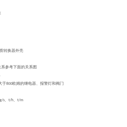
算
质转换器外壳
关系参考下面的关系图
%
大于
欧姆的继电器、报警灯和阀门
800
、
、
g/s
t/h
t/m