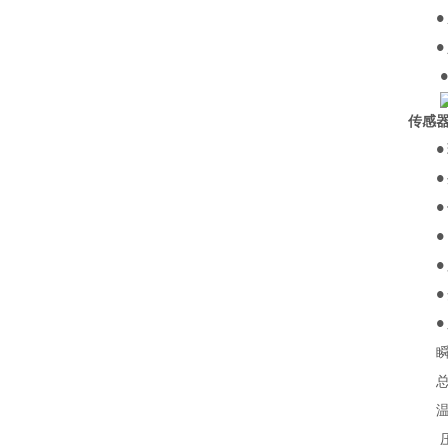
●
●
传感
●
●
●
●
●
●
●
瞬时
总量
温度