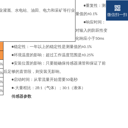
重复性：测
●
业灌溉、水电站、油田、电力和采矿等行业
量值的
±0.1%
微信扫一扫
响应时间：
●
对输入的阶跃性变
化响应小于
50ms
稳定性：一年以上的稳定性是测量值的
●
±0.1%
环境温度的影响：超过工作温度范围是
●
±0.25%
安装位置的影响：只要能确保传感器满管和保证了前
●
5%
后足够的直管段，则安装无影响。
5%
启动时间：从零流量开始需要
毫秒
●
50
5%
-大量程比：
（气体）；
（液体）
●
28:1
30:1
5%
传感器参数