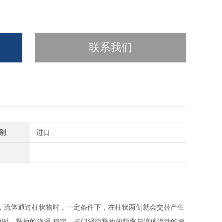
联系我们
别
进口
，流体通过柱状物时，一定条件下，在柱状两侧就会交替产生
时，释放的旋涡-稳定，卡门涡街释放的频率与流体流动的速