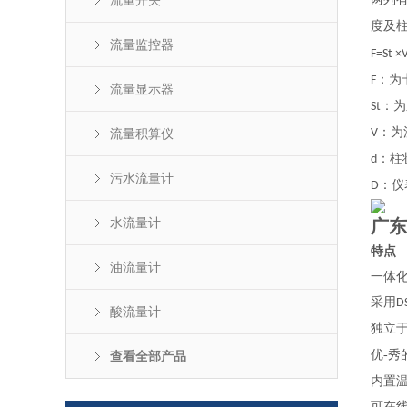
流量开关
度及
流量监控器
F=St ×
：为
F
流量显示器
：为
St
：为
流量积算仪
V
：柱
d
污水流量计
：仪
D
水流量计
广东
特点
油流量计
一体
采用
D
酸流量计
独立
优-
查看全部产品
内置
可在