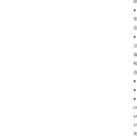
插
●
常
高
●
法兰
漩涡
检测
连接
●
●
●
DIN 
ANSI 
JIS 1
夹