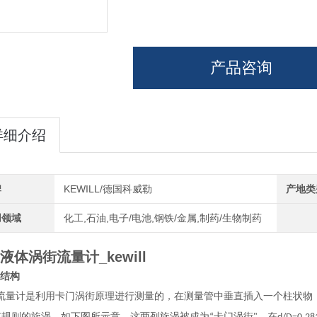
产品咨询
详细介绍
牌
KEWILL/德国科威勒
产地类
用领域
化工,石油,电子/电池,钢铁/金属,制药/生物制药
液体涡街流量计_kewill
结构
流量计是利用卡门涡街原理进行测量的，在测量管中垂直插入一个柱状物
有规则的旋涡，如下图所示意，这两列旋涡被成为
卡门涡街
，在