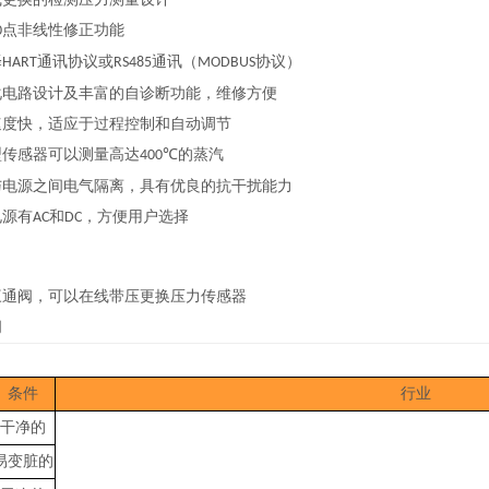
点非线性修正功能
0
择
通讯协议或
通讯（
协议）
HART
RS485
MODBUS
化电路设计及丰富的自诊断功能，维修方便
速度快，适应于过程控制和自动调节
型传感器可以测量高达
的蒸汽
400℃
与电源之间电气隔离，具有优良的抗干扰能力
电源有
和
，方便用户选择
AC
DC
三通阀，可以在线带压更换压力传感器
阀
条件
行业
干净的
易变脏的