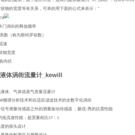
“
"
d/D=0.28
柱状物的宽度等有关系，可单的用下面的公式来表示：
"
V/d
卡门涡街的释放频率
系数（称为斯特罗哈数）
流速
状物宽度
表内径
液体涡街流量计_kewill
化液体、气体或蒸气质量流量计
频谱分析技术和自适应滤波技术的全数字化涡街
SP
于信号测量传感器之外的测量振动传感器
，极优-秀的抗震性能
秀的低流速性能；超宽量程比
：
17
1
温度的探头设计
线更换的检测压力测量设计