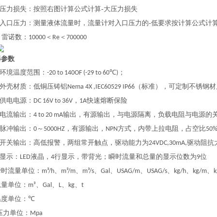
压力损失：按照右图计算公式计算-大压力损失
入口压力：测量液体流量时，流量计对入口压力的-低要求按计算公式计
雷诺数：
＜
＜
●
10000
Re
700000
器参数
环境温度范围：
；
-20 to 140OF (-29 to 60℃)
外壳材质：低铜压铸铝
（标准），可定制不锈钢材
Nema 4X ,IEC60529 IP66
供电电源：
，
快速熔断保险
DC 16V to 36V
1A
电流输出：
输出，有源输出，与电源隔离，负载电阻与电源的
4 to 20 mA
脉冲输出：
～
，有源输出，
方式，内带上拉电阻，占空比
0
5000HZ
NPN
50
开关输出：高低报警，两组常开触点，驱动能力为
驱动阻抗
24VDC,30mA,
显示：
液晶，
行显示，带背光；瞬时流量和总量的显示位数为
位
LED
4
9
流量单位：
、
、
、
、
、
、
、
、
m³/h
m³/m
m³/s
Gal
USAG/m
USAG/s
kg/h
kg/m
k
单位：
、
、
、
、
m³
Gal
L
kg
t
单位：
℃
压力单位：
Mpa