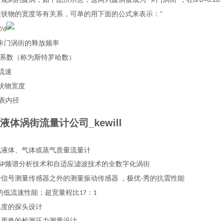
“
"
d/D=0.28
柱状物的宽度等有关系，可单的用下面的公式来表示：
"
V/d
卡门涡街的释放频率
系数（称为斯特罗哈数）
流速
状物宽度
表内径
液体涡街流量计公司_kewill
化液体、气体或蒸气质量流量计
频谱分析技术和自适应滤波技术的全数字化涡街
SP
于信号测量传感器之外的测量振动传感器
，极优-秀的抗震性能
秀的低流速性能；超宽量程比
：
17
1
温度的探头设计
线更换的检测压力测量设计