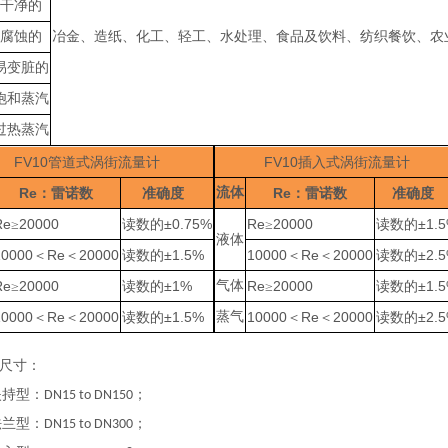
干净的
腐蚀的
冶金、造纸、化工、轻工、水处理、食品及饮料、纺织餐饮、农
易变脏的
饱和蒸汽
过热蒸汽
FV10
FV10
管道式涡街流量计
插入式涡街流量计
Re
流体
Re
：雷诺数
准确度
：雷诺数
准确度
Re
20000
±0.75%
Re
20000
±1.
≥
读数的
≥
读数的
液体
10000
Re
20000
±1.5%
10000
Re
20000
±2.
＜
＜
读数的
＜
＜
读数的
Re
20000
±1%
气体
Re
20000
±1.
≥
读数的
≥
读数的
10000
Re
20000
±1.5%
蒸气
10000
Re
20000
±2.
＜
＜
读数的
＜
＜
读数的
尺寸：
持型：
；
DN15 to DN150
兰型：
；
DN15 to DN300