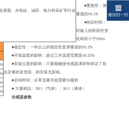
重复性：测
●
业灌溉、水电站、油田、电力和采矿等行业
量值的
±0.1%
微信扫一扫
响应时间：
●
对输入的阶跃性变
化响应小于
50ms
稳定性：一年以上的稳定性是测量值的
●
±0.1%
环境温度的影响：超过工作温度范围是
●
±0.25%
安装位置的影响：只要能确保传感器满管和保证了前
●
5%
后足够的直管段，则安装无影响。
5%
启动时间：从零流量开始需要
毫秒
●
50
5%
-大量程比：
（气体）；
（液体）
●
28:1
30:1
5%
传感器参数