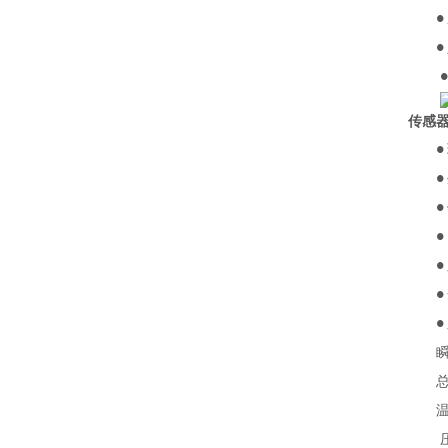
●
●
传感
●
●
●
●
●
●
●
瞬时
总量
温度