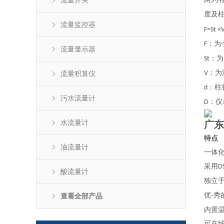
流量开关
度及
流量监控器
F=St ×
：为
F
流量显示器
：为
St
：为
流量积算仪
V
：柱
d
污水流量计
：仪
D
水流量计
广东
特点
油流量计
一体
采用
D
酸流量计
独立
优-
查看全部产品
内置
可在