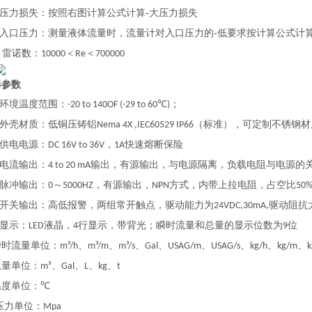
压力损失：按照右图计算公式计算-大压力损失
入口压力：测量液体流量时，流量计对入口压力的-低要求按计算公式计
雷诺数：
＜
＜
●
10000
Re
700000
器参数
环境温度范围：
；
-20 to 140OF (-29 to 60℃)
外壳材质：低铜压铸铝
（标准），可定制不锈钢材
Nema 4X ,IEC60529 IP66
供电电源：
，
快速熔断保险
DC 16V to 36V
1A
电流输出：
输出，有源输出，与电源隔离，负载电阻与电源的
4 to 20 mA
脉冲输出：
～
，有源输出，
方式，内带上拉电阻，占空比
0
5000HZ
NPN
50
开关输出：高低报警，两组常开触点，驱动能力为
驱动阻抗
24VDC,30mA,
显示：
液晶，
行显示，带背光；瞬时流量和总量的显示位数为
位
LED
4
9
流量单位：
、
、
、
、
、
、
、
、
m³/h
m³/m
m³/s
Gal
USAG/m
USAG/s
kg/h
kg/m
k
单位：
、
、
、
、
m³
Gal
L
kg
t
单位：
℃
压力单位：
Mpa