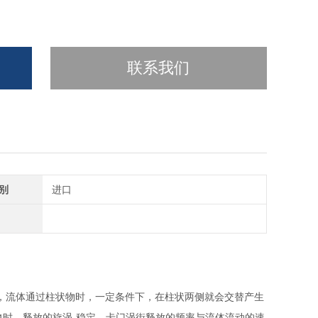
联系我们
别
进口
，流体通过柱状物时，一定条件下，在柱状两侧就会交替产生
时，释放的旋涡-稳定，卡门涡街释放的频率与流体流动的速