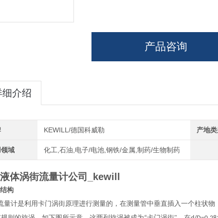
产品咨询
详细介绍
牌
KEWILL/德国科威勒
产地类
用领域
化工,石油,电子/电池,钢铁/金属,制药/生物制药
液体涡街流量计公司_kewill
结构
流量计是利用卡门涡街原理进行测量的，在测量管中垂直插入一个柱状物
有规则的旋涡，如下图所示意，这两列旋涡被成为
卡门涡街
，在