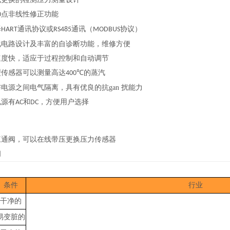
点非线性修正功能
0
择
通讯协议或
通讯（
协议）
HART
RS485
MODBUS
化电路设计及丰富的自诊断功能，维修方便
速度快，适应于过程控制和自动调节
型传感器可以测量高达
的蒸汽
400℃
电源之间电气隔离，具有优良的抗gan 扰能力
电源有
和
，方便用户选择
AC
DC
三通阀，可以在线带压更换压力传感器
阀
条件
行业
干净的
易变脏的