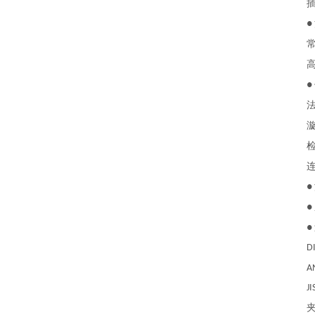
插
●
常
高
●
法兰
漩涡
检测
连接
●
●
●
DIN 
ANSI 
JIS 1
夹