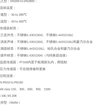
入型：
；
DN200 to DN2800
流体温度：
规型：
-30 to 280℃
温型：
-30 to 400℃
传感器材质：
及外壳：不锈钢
、不锈钢
1.4301(304)
1.4435(316L)
发声体：不锈钢
、不锈钢
和蒙乃尔合金
1.4301(304)
1.4435(316L)
器材质：不锈钢
、哈氏合金和蒙乃尔合金
1.4435(316L)
件材质：不锈钢
（与转换器连接）
1.4301(304)
温度传感器：
内置于检测探头内，两线制
PT100
压力传感器：可在线维修和更换
过程连接：
PN10 to PN160
、
、
、
、
class 150
300
600
900
1500
0k /JIS 20K
持型（
）
Wafer