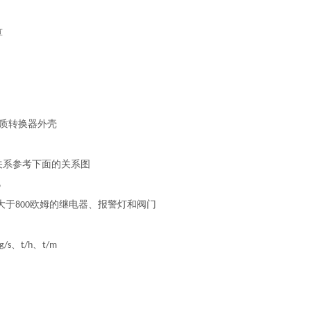
算
质转换器外壳
关系参考下面的关系图
%
大于
欧姆的继电器、报警灯和阀门
800
、
、
g/s
t/h
t/m