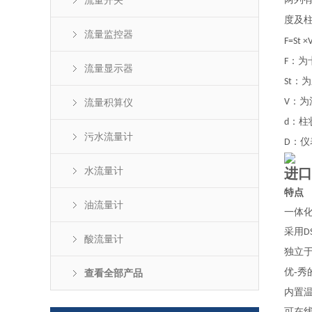
流量开关
度及
流量监控器
F=St ×
：为
F
流量显示器
：为
St
：为
流量积算仪
V
：柱
d
污水流量计
：仪
D
水流量计
进口
特点
油流量计
一体
采用
D
酸流量计
独立
优-
查看全部产品
内置
可在