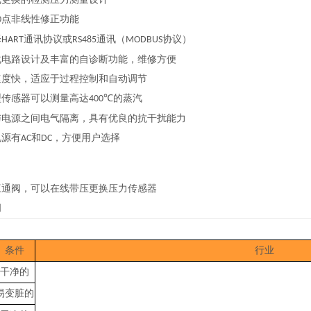
点非线性修正功能
0
择
通讯协议或
通讯（
协议）
HART
RS485
MODBUS
化电路设计及丰富的自诊断功能，维修方便
速度快，适应于过程控制和自动调节
型传感器可以测量高达
的蒸汽
400℃
与电源之间电气隔离，具有优良的抗干扰能力
电源有
和
，方便用户选择
AC
DC
三通阀，可以在线带压更换压力传感器
阀
条件
行业
干净的
易变脏的