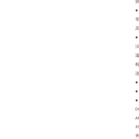
插
●
常
高
●
法兰
漩涡
检测
连接
●
●
●
DIN 
ANSI 
JIS 1
夹