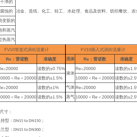
干净的
腐蚀的
冶金、造纸、化工、轻工、水处理、食品及饮料、纺织餐饮、农
易变脏的
饱和蒸汽
过热蒸汽
FV10
FV10
管道式涡街流量计
插入式涡街流量计
Re
流体
Re
：雷诺数
准确度
：雷诺数
准确度
Re
20000
±0.75%
Re
20000
±1.
≥
读数的
≥
读数的
液体
10000
Re
20000
±1.5%
10000
Re
20000
±2.
＜
＜
读数的
＜
＜
读数的
Re
20000
±1%
气体
Re
20000
±1.
≥
读数的
≥
读数的
10000
Re
20000
±1.5%
蒸气
10000
Re
20000
±2.
＜
＜
读数的
＜
＜
读数的
尺寸：
持型：
；
DN15 to DN150
兰型：
；
DN15 to DN300