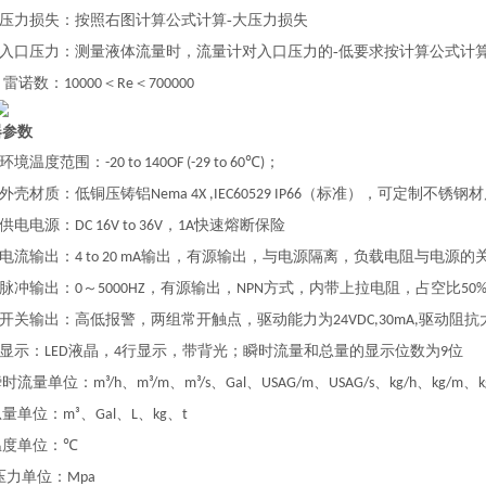
压力损失：按照右图计算公式计算-大压力损失
入口压力：测量液体流量时，流量计对入口压力的-低要求按计算公式计
雷诺数：
＜
＜
●
10000
Re
700000
器参数
环境温度范围：
；
-20 to 140OF (-29 to 60℃)
外壳材质：低铜压铸铝
（标准），可定制不锈钢材
Nema 4X ,IEC60529 IP66
供电电源：
，
快速熔断保险
DC 16V to 36V
1A
电流输出：
输出，有源输出，与电源隔离，负载电阻与电源的
4 to 20 mA
脉冲输出：
～
，有源输出，
方式，内带上拉电阻，占空比
0
5000HZ
NPN
50
开关输出：高低报警，两组常开触点，驱动能力为
驱动阻抗
24VDC,30mA,
显示：
液晶，
行显示，带背光；瞬时流量和总量的显示位数为
位
LED
4
9
流量单位：
、
、
、
、
、
、
、
、
m³/h
m³/m
m³/s
Gal
USAG/m
USAG/s
kg/h
kg/m
k
单位：
、
、
、
、
m³
Gal
L
kg
t
单位：
℃
压力单位：
Mpa