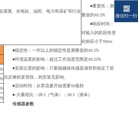
重复性：测
●
业灌溉、水电站、油田、电力和采矿等行业
量值的
±0.1%
微信扫一扫
响应时间：
●
对输入的阶跃性变
化响应小于
50ms
稳定性：一年以上的稳定性是测量值的
●
±0.1%
环境温度的影响：超过工作温度范围是
●
±0.25%
安装位置的影响：只要能确保传感器满管和保证了前
●
5%
后足够的直管段，则安装无影响。
5%
启动时间：从零流量开始需要
毫秒
●
50
5%
-大量程比：
（气体）；
（液体）
●
28:1
30:1
5%
传感器参数