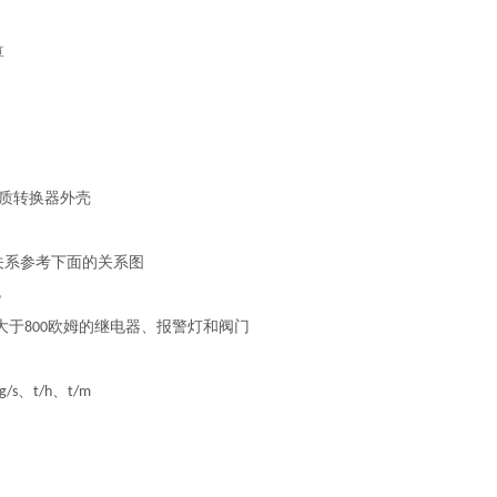
算
质转换器外壳
关系参考下面的关系图
%
大于
欧姆的继电器、报警灯和阀门
800
、
、
g/s
t/h
t/m