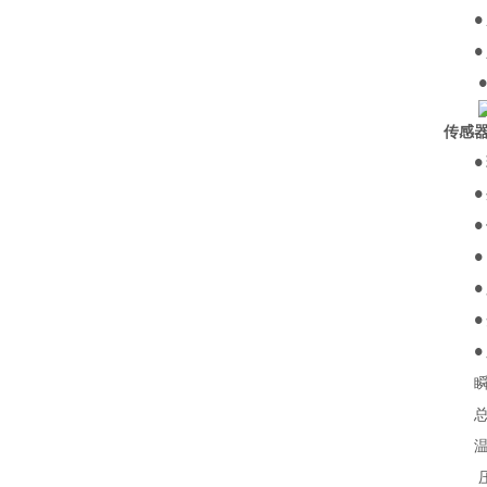
●
●
传感
●
●
●
●
●
●
●
瞬时
总量
温度