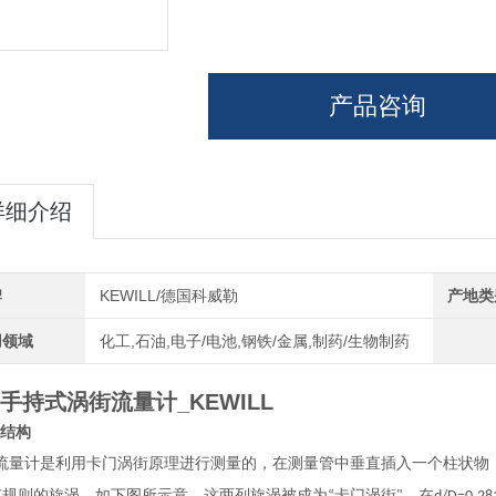
产品咨询
详细介绍
牌
KEWILL/德国科威勒
产地类
用领域
化工,石油,电子/电池,钢铁/金属,制药/生物制药
手持式涡街流量计_KEWILL
结构
流量计是利用卡门涡街原理进行测量的，在测量管中垂直插入一个柱状物
有规则的旋涡，如下图所示意，这两列旋涡被成为
卡门涡街
，在