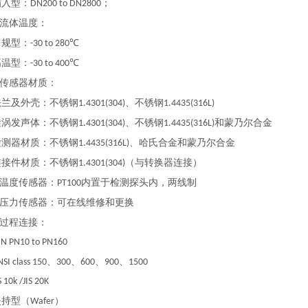
入型：
；
DN200 to DN2800
流体温度：
规型：
-30 to 280℃
温型：
-30 to 400℃
传感器材质：
及外壳：不锈钢
、不锈钢
1.4301(304)
1.4435(316L)
发声体：不锈钢
、不锈钢
和蒙乃尔合金
1.4301(304)
1.4435(316L)
器材质：不锈钢
、哈氏合金和蒙乃尔合金
1.4435(316L)
件材质：不锈钢
（与转换器连接）
1.4301(304)
温度传感器：
内置于检测探头内，两线制
PT100
压力传感器：可在线维修和更换
过程连接：
PN10 to PN160
、
、
、
、
class 150
300
600
900
1500
0k /JIS 20K
持型（
）
Wafer