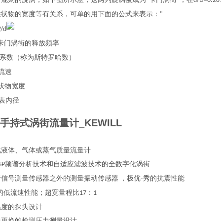
“
"
d/D=0.28
柱状物的宽度等有关系，可单的用下面的公式来表示：
"
V/d
卡门涡街的释放频率
系数（称为斯特罗哈数）
流速
状物宽度
表内径
手持式涡街流量计_KEWILL
化液体、气体或蒸气质量流量计
频谱分析技术和自适应滤波技术的全数字化涡街
SP
于信号测量传感器之外的测量振动传感器
，极优-秀的抗震性能
秀的低流速性能；超宽量程比
：
17
1
温度的探头设计
线更换的检测压力测量设计