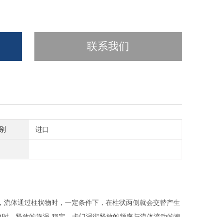
联系我们
别
进口
，流体通过柱状物时，一定条件下，在柱状两侧就会交替产生
时，释放的旋涡-稳定，卡门涡街释放的频率与流体流动的速