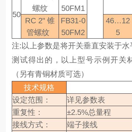
螺纹
50FM1
50
RC 2"
锥
FB31-0
46…12
管螺纹
50FM2
5
注
:
以上参数是将开关垂直安装于水
测试得出的，以上型号示例开关
（另有青铜材质可选）
技术规格
设定范围：
详见参数表
重复性：
±2.5%
总量程
接线方式：
端子接线