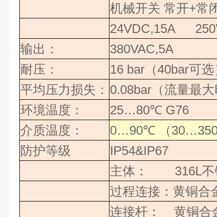
机械开关
常开
+
常
24VDC,15A 250
输出：
380VAC,5A
耐压：
16 bar
（
40bar
可选
平均压力损失：
0.08bar
（流量最大
环境温度：
25…80
℃
G76
介质温度：
0…90
℃
（
30…35
防护等级
IP54&IP67
主体：
316L
不
过程连接：黄铜合
连接杆：
黄铜合