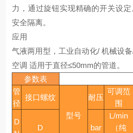
力，通过旋钮实现精确的开关设定
安全隔离。
应用
气液两用型，工业自动化
/
机械设备
空调 适用于直径
≤50mm
的管道。
参数表
管
可调范
接口螺纹
耐压
径
围
型号
L/min
D
D
bar
（纯