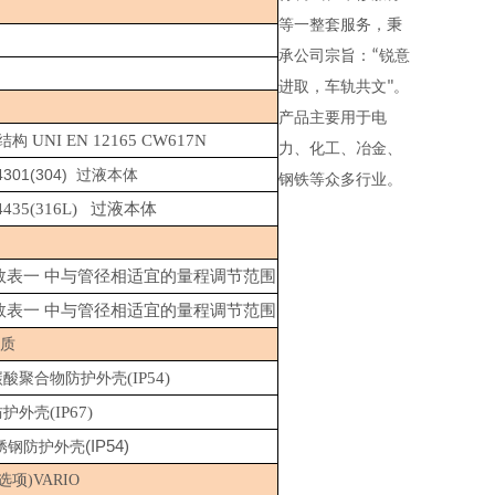
等一整套服务，秉
承公司宗旨：
“
锐意
进取，车轨共文
"
。
产品主要用于电
UNI EN 12165 CW617N
结构
力、化工、冶金、
4301(304)
过液本体
钢铁等众多行业。
.4435(316L) 过液本体
数表一 中与管径相适宜的量程调节范围
数表一 中与管径相适宜的量程调节范围
质
(IP54)
碳酸聚合物防护外壳
(IP67)
防护外壳
(IP54)
锈钢防护外壳
选项)VARIO