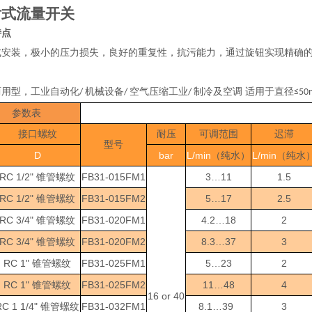
片式流量开关
特点
式安装，极小的压力损失，良好的重复性，抗污能力，通过旋钮实现精确
两用型，工业自动化
机械设备
空气压缩工业
制冷及空调 适用于直径
/
/
/
≤50
参数表
接口螺纹
耐压
可调范围
迟滞
型号
D
bar
L/min
L/min
（纯水）
（纯水
RC 1/2"
FB31-015FM1
3…11
1.5
锥管螺纹
RC 1/2"
FB31-015FM2
5…17
2.5
锥管螺纹
RC 3/4"
FB31-020FM1
4.2…18
2
锥管螺纹
RC 3/4"
FB31-020FM2
8.3…37
3
锥管螺纹
RC 1"
FB31-025FM1
5…23
2
锥管螺纹
RC 1"
FB31-025FM2
11…48
4
锥管螺纹
16 or 40
C 1 1/4"
FB31-032FM1
8.1…39
3
锥管螺纹