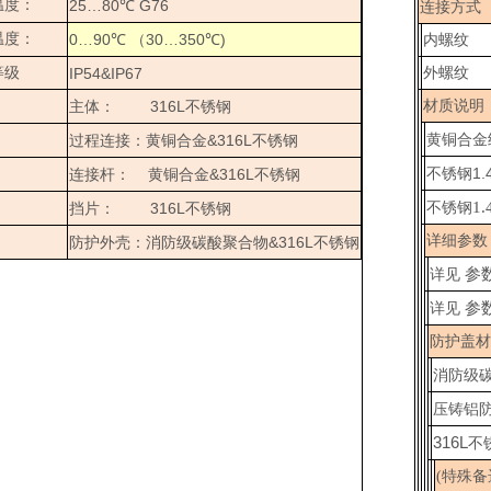
温度：
25…80
G76
℃
连接方式
温度：
0…90
30…350
)
℃
（
℃
内螺纹
等级
IP54&IP67
外螺纹
316L
材质说明
主体：
不锈钢
&316L
黄铜合金
过程连接：黄铜合金
不锈钢
1.
&316L
不锈钢
连接杆：
黄铜合金
不锈钢
1
316L
不锈钢
挡片：
不锈钢
详细参数
&316L
防护外壳：消防级碳酸聚合物
不锈钢
参
详见
参
详见
防护盖材
消防级
压铸铝
316L
不
(特殊备