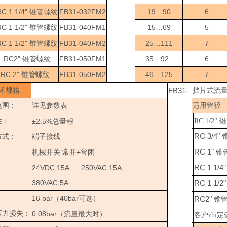
RC 1 1/4"
FB31-032FM2
19…90
6
锥管螺纹
RC 1 1/2"
FB31-040FM1
15…69
5
锥管螺纹
RC 1 1/2"
FB31-040FM2
25…111
7
锥管螺纹
RC2"
FB31-050FM1
35…92
6
锥管螺纹
RC 2"
FB31-050FM2
46…125
7
锥管螺纹
FB31-
术规格
挡片式流
范围：
详见参数表
适用管径
性：
±2.5%
RC 1/2" 
总量程
RC 3/4"
方式：
端子接线
RC 1"
+
机械开关
常开
常闭
锥
RC 1 1/4
24VDC,15A 250VAC,15A
：
380VAC,5A
RC 1 1/2
：
16 bar
40bar
（
可选）
RC2"
锥
压力损失：
0.08bar
（流量最大时）
客户zhi定