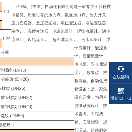
科威勒（中国）自动化有限公司是一家专注于各种技
1.1
术精良、质量可靠的压力表、数显压力表、压力开关、
压力变送器、差压变送器、液位变送器、液位变送器、
液位计、温度变送器、电磁流量计、涡街流量计、涡轮
1.25
流量计、齿轮流量计、超声波流量计、污水流量计、浮
子流量计、酸流量
量开关
计、质量流量计、
热电阻、双金属温
锥管螺纹 (DN15)
度计、数显仪、校
在线咨询
(DN20)
锥管螺纹
验装置、自动化成
(DN25)
管螺纹
套设备；是一家集
"
(DN32)
研究开发，为用户
锥管螺纹
微信扫一扫
提供系统设计、技
"
(DN40)
锥管螺纹
术咨询、工程成
(DN50)
管螺纹
套、安装指导、运
管径尺寸
行调试、维修服务