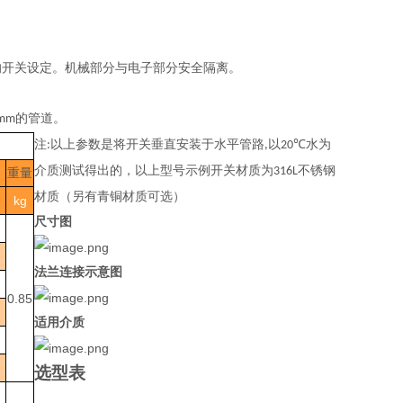
的开关设定。机械部分与电子部分安全隔离。
的管道。
mm
注
以上参数是将开关垂直安装于水平管路
以
水为
:
,
20℃
介质测试得出的，以上型号示例开关材质为
不锈钢
316L
重量
材质（另有青铜材质可选）
kg
）
尺寸图
法兰连接示意图
0.85
适用介质
选型表