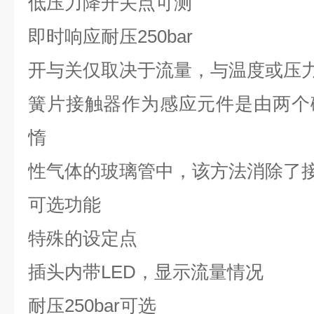
低压力降开关点可测
即时响应耐压
250bar
开与关仅取决于流量，与温度或压
簧片接触器作为感应元件是由两个
惰
性气体的玻璃管中，该方法消除了
可选
功能
特殊的设定点
插头内带
LED
，显示流量情况
耐压
250bar
可选