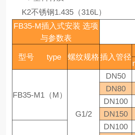
K2
不锈钢
1.435
（
316L
）
FB35-M
插入式安装
选项
与参数表
型号
type
螺纹规格
插入管径
DN50
DN80
FB35-M1
（
M
）
DN100
G1/2
DN150
DN100