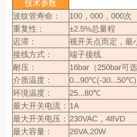
技术参数
波纹管寿命：
100，000，000次
重复性：
±2.5%
总量程
迟滞：
视开关点而定，最
接线方式：
端子接线
耐压：
16bar
（
250bar
可
介质温度：
0...90
℃
(-30...50
℃
)
环境温度：
25...80
℃
最大开关电流：
1A
最大开关电压：
230VAC
，
48VD
最大容量：
26VA,20W