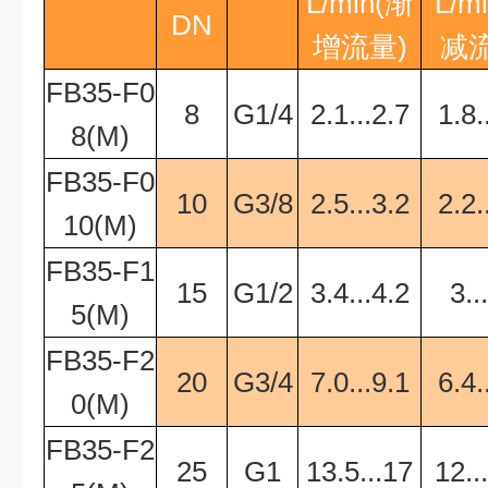
L/min
(渐
L/m
DN
增流量)
减流
FB35-F0
8
G1/4
2.1...2.7
1.8.
8(M)
FB35-F0
10
G3/8
2.5...3.2
2.2.
10(M)
FB35-F1
15
G1/2
3.4...4.2
3..
5(M)
FB35-F2
20
G3/4
7.0...9.1
6.4.
0(M)
FB35-F2
25
G1
13.5...17
12..