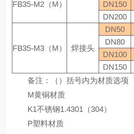
FB35-M2
（
M
）
DN150
DN200
DN50
DN80
FB35-M3
（
M
）
焊接头
DN100
DN150
备注：（）括号内为材质选项
M
黄铜材质
K1
不锈钢
1.4301
（
304
）
P
塑料材质