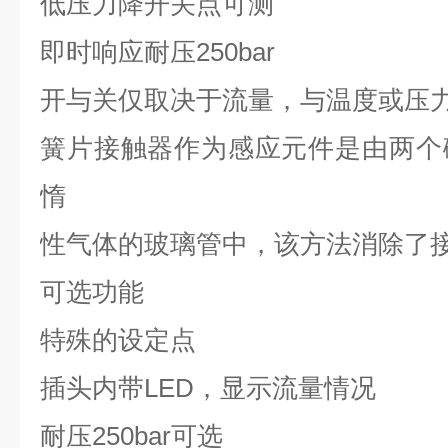
低压力降开关点可测
即时响应耐压
250bar
开与关仅取决于流量，与温度或压
簧片接触器作为感应元件是由两个
惰
性气体的玻璃管中，该方法消除了
可选
功能
特殊的设定点
插头内带
LED
，显示流量情况
耐压
250bar
可选