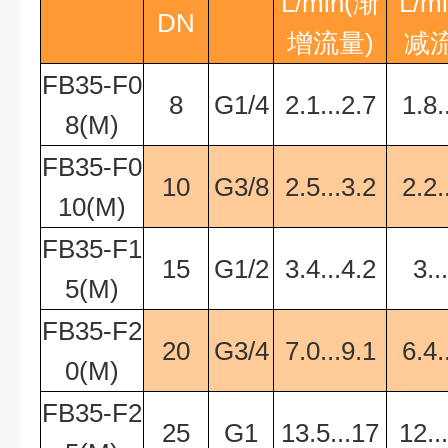
L/min
(渐
L/m
DN
增流量)
减流
FB35-F0
8
G1/4
2.1...2.7
1.8.
8(M)
FB35-F0
10
G3/8
2.5...3.2
2.2.
10(M)
FB35-F1
15
G1/2
3.4...4.2
3..
5(M)
FB35-F2
20
G3/4
7.0...9.1
6.4.
0(M)
FB35-F2
25
G1
13.5...17
12..