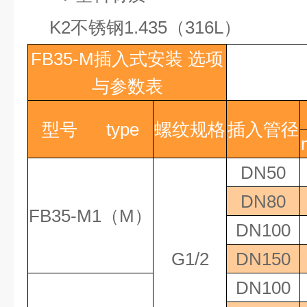
K2
不锈钢
1.435
（
316L
）
FB35-M
插入式安装
选项
与参数表
型号
type
螺纹规格
插入管径
DN50
DN80
FB35-M1
（
M
）
DN100
G1/2
DN150
DN100