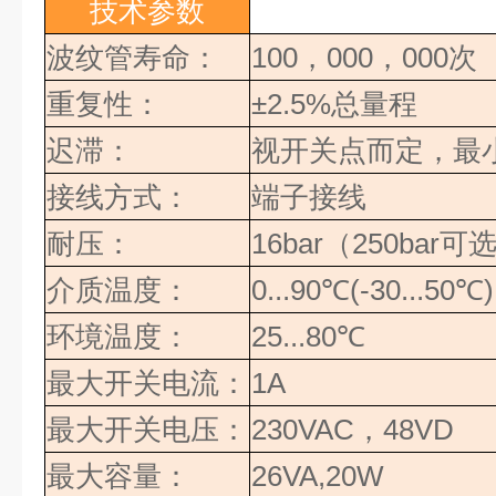
技术参数
波纹管寿命：
100，000，000次
重复性：
±2.5%
总量程
迟滞：
视开关点而定，最
接线方式：
端子接线
耐压：
16bar
（
250bar
可
介质温度：
0...90
℃
(-30...50
℃
)
环境温度：
25...80
℃
最大开关电流：
1A
最大开关电压：
230VAC
，
48VD
最大容量：
26VA,20W