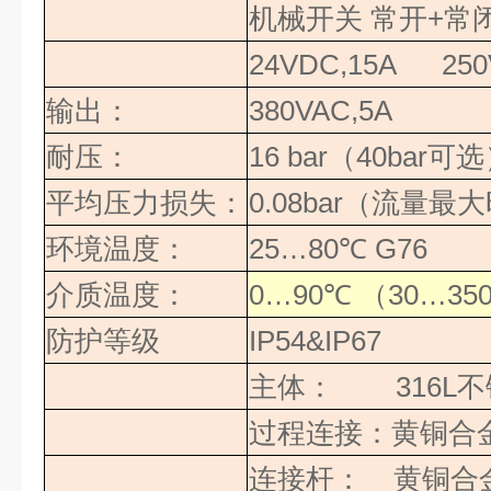
机械开关
常开
+
常
24VDC,15A 250
输出：
380VAC,5A
耐压：
16 bar
（
40bar
可选
平均压力损失：
0.08bar
（流量最大
环境温度：
25…80
℃
G76
介质温度：
0…90
℃
（
30…35
防护等级
IP54&IP67
主体：
316L
不
过程连接：黄铜合
连接杆：
黄铜合