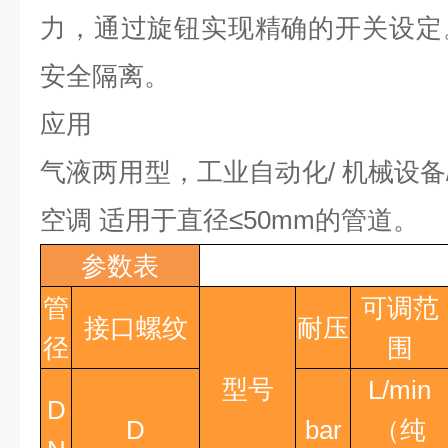
力，通过旋钮实现精确的开关设定
安全隔离。
应用
气液两用型，工业自动化
/
机械设备
空调 适用于直径
≤50mm
的管道。
参数表
管
可调范
接口螺纹
耐压
径
围
型号
L/min
D
D
bar
（纯