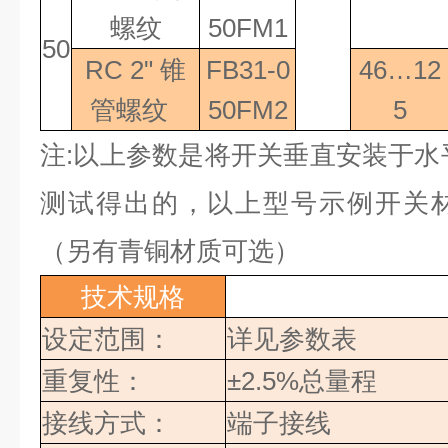
螺纹
50FM1
50
RC 2"
锥
FB31-0
46…12
管螺纹
50FM2
5
注
:
以上参数是将开关垂直安装于水
测试得出的，以上型号示例开关
（另有青铜材质可选）
技术规格
设定范围：
详见参数表
重复性：
±2.5%
总量程
接线方式：
端子接线