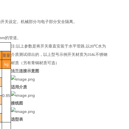
的开关设定。机械部分与电子部分安全隔离。
的管道。
mm
注
以上参数是将开关垂直安装于水平管路
以
水为
:
,
20℃
介质测试得出的，以上型号示例开关材质为
不锈钢
316L
重量
材质（另有青铜材质可选）
kg
）
法兰连接示意图
适用介质
0.85
接线图
选型表