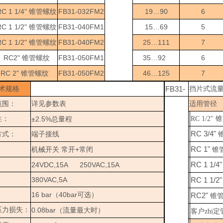
RC 1 1/4"
FB31-032FM2
19…90
6
锥管螺纹
RC 1 1/2"
FB31-040FM1
15…69
5
锥管螺纹
RC 1 1/2"
FB31-040FM2
25…111
7
锥管螺纹
RC2"
FB31-050FM1
35…92
6
锥管螺纹
RC 2"
FB31-050FM2
46…125
7
锥管螺纹
FB31-
术规格
挡片式流
范围：
详见参数表
适用管径
性：
±2.5%
RC 1/2" 
总量程
RC 3/4"
方式：
端子接线
RC 1"
+
机械开关
常开
常闭
锥
RC 1 1/4
24VDC,15A 250VAC,15A
：
380VAC,5A
RC 1 1/2
：
16 bar
40bar
（
可选）
RC2"
锥
压力损失：
0.08bar
（流量最大时）
客户zhi定