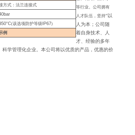
接方式：法兰连接式
等行业。公司拥有
40bar
“以
人才队伍
，
坚持
350°C
IP67
(该选项防护等级
)
人为本；公司随
着自身技术、人
示例
才、经验的多年
、科学管理化企业。本公司将以优质的产品，优惠的价