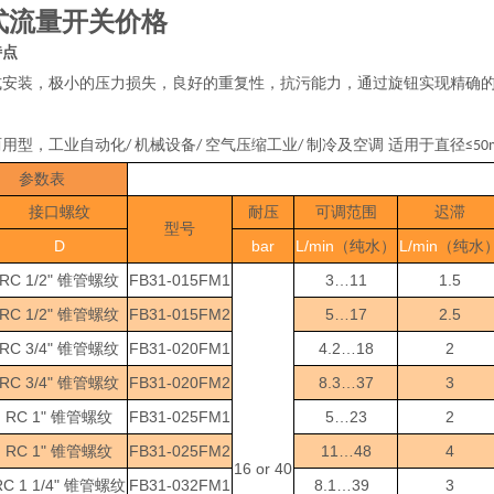
式流量开关价格
特点
式安装，极小的压力损失，良好的重复性，抗污能力，通过旋钮实现精确
两用型，工业自动化
机械设备
空气压缩工业
制冷及空调 适用于直径
/
/
/
≤50
参数表
接口螺纹
耐压
可调范围
迟滞
型号
D
bar
L/min
L/min
（纯水）
（纯水
RC 1/2"
FB31-015FM1
3…11
1.5
锥管螺纹
RC 1/2"
FB31-015FM2
5…17
2.5
锥管螺纹
RC 3/4"
FB31-020FM1
4.2…18
2
锥管螺纹
RC 3/4"
FB31-020FM2
8.3…37
3
锥管螺纹
RC 1"
FB31-025FM1
5…23
2
锥管螺纹
RC 1"
FB31-025FM2
11…48
4
锥管螺纹
16 or 40
C 1 1/4"
FB31-032FM1
8.1…39
3
锥管螺纹