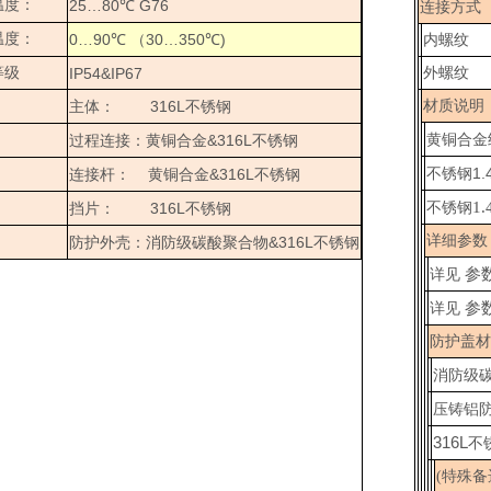
温度：
25…80
G76
℃
连接方式
温度：
0…90
30…350
)
℃
（
℃
内螺纹
等级
IP54&IP67
外螺纹
316L
材质说明
主体：
不锈钢
&316L
黄铜合金
过程连接：黄铜合金
不锈钢
1.
&316L
不锈钢
连接杆：
黄铜合金
不锈钢
1
316L
不锈钢
挡片：
不锈钢
详细参数
&316L
防护外壳：消防级碳酸聚合物
不锈钢
参
详见
参
详见
防护盖材
消防级
压铸铝
316L
不
(特殊备