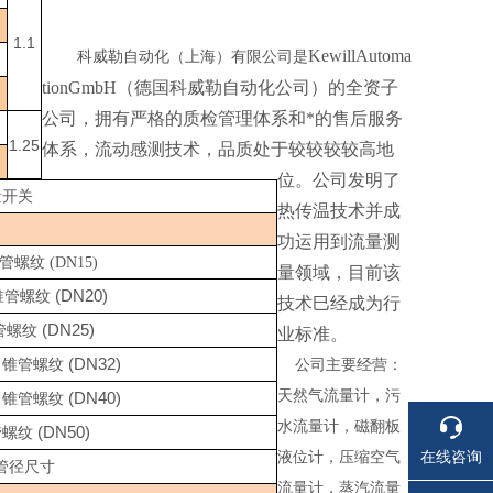
1.1
KewillAutoma
科威勒自动化（上海）有限公司是
tionGmbH（德国科威勒自动化公司）的全资子
公司，拥有严格的质检管理体系和*的售后服务
1.25
体系，流动感测技术，品质处于较较较较高地
位。公司发明了
量开关
热传温技术并成
功运用到流量测
锥管螺纹 (DN15)
量领域，目前该
(DN20)
锥管螺纹
技术巳经成为行
(DN25)
管螺纹
业标准。
"
(DN32)
锥管螺纹
公司主要经营：
天然气流量计，污
"
(DN40)
锥管螺纹
水流量计，磁翻板
(DN50)
管螺纹
在线咨询
液位计，压缩空气
管径尺寸
流量计，蒸汽流量