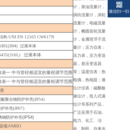
计，柴油流量计，
微信扫一扫
涡街流量计，涡轮
流量计，电磁流量
计，椭圆齿轮流量
UNI EN 12165 CW617N
结构
计，金属管浮子流
4301(304)
过液本体
量计；压力仪表：
.4435(316L) 过液本体
压力表，压力变送
器，差压变送器
等；温度仪表：热
数表一 中与管径相适宜的量程调节范围
电偶，热电阻；液
数表一 中与管径相适宜的量程调节范围
位计仪表：磁翻板
质
液位计，投入式液
(IP54)
碳酸聚合物防护外壳
位计等系列产品，
(IP67)
防护外壳
广泛应用于石油、
(IP54)
锈钢防护外壳
电力、化工、冶
选项)VARIO
金、制药、自来水